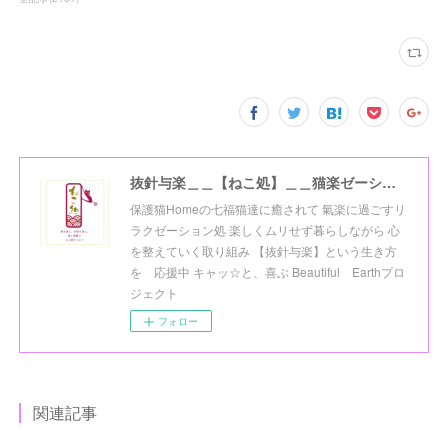
抜針与楽＿＿【ねこ処】＿＿猫楽ゼーションHome☆
保護猫Homeの七福猫達に癒されて 氣楽に過ごすリ
ラクゼーション処 楽しくムリせず暮らしながら 心
を整えていく取り組み 【抜針与楽】という生き方
を 応援中 キャッ☆と、喜ぶ Beautiful Earthプロ
ジェクト
フォロー
関連記事