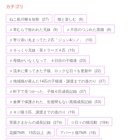
カテゴリ
ねこ処川柳＆短歌
(
27
)
猫と楽しむ
(
6
)
♬草むらで拾われた兄妹
(
9
)
♬片目のつぶれた黒猫
(
9
)
♬寄り添い丸まってた２匹「ジュン&シノ」
(
10
)
♬そっくり兄妹・茶トラーズ４匹
(
15
)
♬母猫がいなくなって、４日目の子猫達
(
23
)
♬流木に乗ってきた子猫、ロックな日々を更新中
(
22
)
♬地域猫が産んた14匹の子猫達・譲渡までの道のり
(
37
)
♬軒下で見つかった、子猫６匹成長記録
(
37
)
♬倉庫で保護された、生後間もない黒猫成長記録
(
53
)
♬キジ猫３匹、譲渡までの道のり
(
19
)
里親さまからの成長記録
(
274
)
☆日々の猫活動
(
194
)
花園TNR、15匹以上
(
8
)
アパート猫TNR
(
18
)