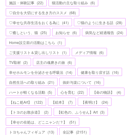
施設・体験記事
(
22
)
猫活動の主な取り組み
(
6
)
♡自分を大切にする生き方のススメ
(
68
)
♡幸せな共存生活をおくる為に
(
41
)
♡猫のように生きる話
(
28
)
♡癒しという、猫
(
25
)
お知らせ
(
6
)
病気など経過報告
(
24
)
Home設立前の活動はこちら
(
1
)
ご支援リスト＆貸し出しリスト
(
1
)
メディア情報
(
6
)
TV取材
(
2
)
店主の魂磨きの旅
(
6
)
幸せホルモンを分泌させる呼吸法
(
14
)
健康を取り戻す話
(
16
)
自然生活への取り組み
(
21
)
抜針与楽について
(
16
)
ハートが軽くなる活動
(
5
)
心を育む
(
22
)
【命の物語】
(
4
)
【ねこ処Art】
(
122
)
【絵本】
(
7
)
【夜明け】
(
24
)
【トヨのお散歩道】
(
2
)
【虹色の、ふうせん】Art
(
3
)
【幸せの在処は、どこニャンだ？】
(
51
)
トヨちゃんフィギュア
(
13
)
全記事
(
2151
)