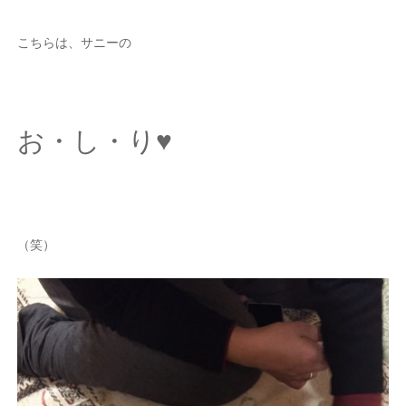
こちらは、サニーの
お・し・り♥
（笑）