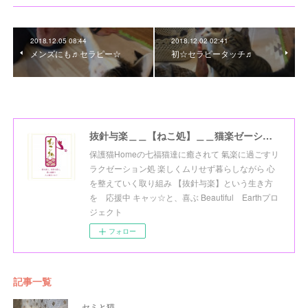
2018.12.05 08:44
2018.12.02 02:41
メンズにも♬セラピー☆
初☆セラピータッチ♬
抜針与楽＿＿【ねこ処】＿＿猫楽ゼーションHome☆
保護猫Homeの七福猫達に癒されて 氣楽に過ごすリ
ラクゼーション処 楽しくムリせず暮らしながら 心
を整えていく取り組み 【抜針与楽】という生き方
を 応援中 キャッ☆と、喜ぶ Beautiful Earthプロ
ジェクト
フォロー
記事一覧
セミと猫