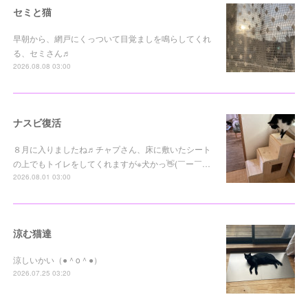
セミと猫
早朝から、網戸にくっついて目覚ましを鳴らしてくれ
る、セミさん♬
2026.08.08 03:00
ナスビ復活
８月に入りましたね♬チャプさん、床に敷いたシート
の上でもトイレをしてくれますが※犬かっ👋(￣ー￣…
2026.08.01 03:00
涼む猫達
涼しいかい（●＾o＾●）
2026.07.25 03:20