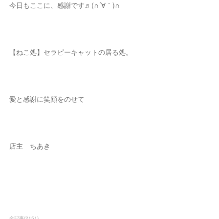
今日もここに、感謝です♬(∩´∀｀)∩
【ねこ処】セラピーキャットの居る処。
愛と感謝に笑顔をのせて
店主 ちあき
全記事
(
2151
)