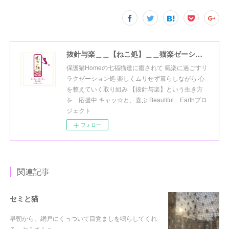
抜針与楽＿＿【ねこ処】＿＿猫楽ゼーションHome☆
保護猫Homeの七福猫達に癒されて 氣楽に過ごすリ
ラクゼーション処 楽しくムリせず暮らしながら 心
を整えていく取り組み 【抜針与楽】という生き方
を 応援中 キャッ☆と、喜ぶ Beautiful Earthプロ
ジェクト
フォロー
関連記事
セミと猫
早朝から、網戸にくっついて目覚ましを鳴らしてくれ
る、セミさん♬