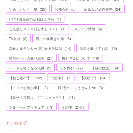
♡癒しという、猫
(
25
)
お知らせ
(
6
)
病気など経過報告
(
24
)
Home設立前の活動はこちら
(
1
)
ご支援リスト＆貸し出しリスト
(
1
)
メディア情報
(
6
)
TV取材
(
2
)
店主の魂磨きの旅
(
6
)
幸せホルモンを分泌させる呼吸法
(
14
)
健康を取り戻す話
(
16
)
自然生活への取り組み
(
21
)
抜針与楽について
(
16
)
ハートが軽くなる活動
(
5
)
心を育む
(
22
)
【命の物語】
(
4
)
【ねこ処Art】
(
122
)
【絵本】
(
7
)
【夜明け】
(
24
)
【トヨのお散歩道】
(
2
)
【虹色の、ふうせん】Art
(
3
)
【幸せの在処は、どこニャンだ？】
(
51
)
トヨちゃんフィギュア
(
13
)
全記事
(
2151
)
アーカイブ