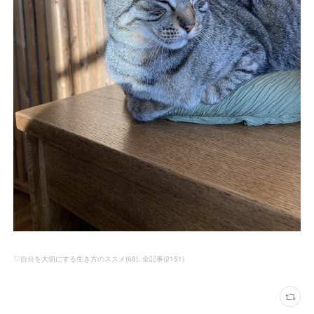
♡自分を大切にする生き方のススメ
(
68
)
全記事
(
2151
)