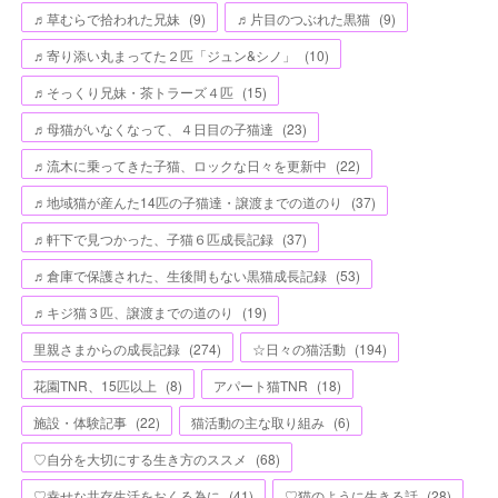
♬草むらで拾われた兄妹
(
9
)
♬片目のつぶれた黒猫
(
9
)
♬寄り添い丸まってた２匹「ジュン&シノ」
(
10
)
♬そっくり兄妹・茶トラーズ４匹
(
15
)
♬母猫がいなくなって、４日目の子猫達
(
23
)
♬流木に乗ってきた子猫、ロックな日々を更新中
(
22
)
♬地域猫が産んた14匹の子猫達・譲渡までの道のり
(
37
)
♬軒下で見つかった、子猫６匹成長記録
(
37
)
♬倉庫で保護された、生後間もない黒猫成長記録
(
53
)
♬キジ猫３匹、譲渡までの道のり
(
19
)
里親さまからの成長記録
(
274
)
☆日々の猫活動
(
194
)
花園TNR、15匹以上
(
8
)
アパート猫TNR
(
18
)
施設・体験記事
(
22
)
猫活動の主な取り組み
(
6
)
♡自分を大切にする生き方のススメ
(
68
)
♡幸せな共存生活をおくる為に
(
41
)
♡猫のように生きる話
(
28
)