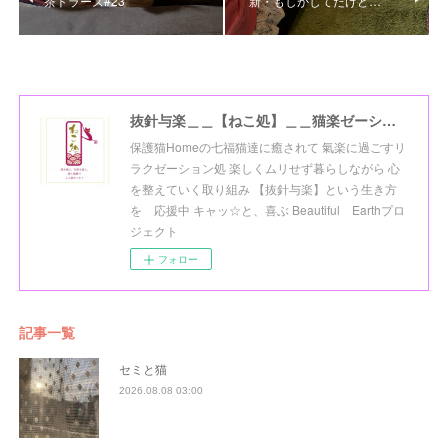
茶トラーズ#23
新・もしかしてだけど…
抜針与楽＿＿【ねこ処】＿＿猫楽ゼーションHome☆
保護猫Homeの七福猫達に癒されて 氣楽に過ごすリ
ラクゼーション処 楽しくムリせず暮らしながら 心
を整えていく取り組み 【抜針与楽】という生き方
を 応援中 キャッ☆と、喜ぶ Beautiful Earthプロ
ジェクト
フォロー
記事一覧
セミと猫
2026.08.08 03:00