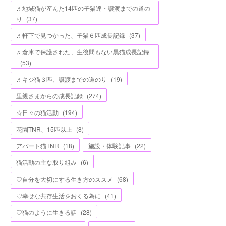
♬地域猫が産んた14匹の子猫達・譲渡までの道の
り
(
37
)
♬軒下で見つかった、子猫６匹成長記録
(
37
)
♬倉庫で保護された、生後間もない黒猫成長記録
(
53
)
♬キジ猫３匹、譲渡までの道のり
(
19
)
里親さまからの成長記録
(
274
)
☆日々の猫活動
(
194
)
花園TNR、15匹以上
(
8
)
アパート猫TNR
(
18
)
施設・体験記事
(
22
)
猫活動の主な取り組み
(
6
)
♡自分を大切にする生き方のススメ
(
68
)
♡幸せな共存生活をおくる為に
(
41
)
♡猫のように生きる話
(
28
)