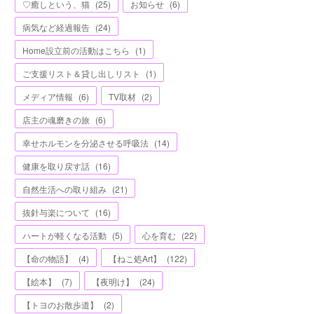
♡癒しという、猫
(
25
)
お知らせ
(
6
)
病気など経過報告
(
24
)
Home設立前の活動はこちら
(
1
)
ご支援リスト＆貸し出しリスト
(
1
)
メディア情報
(
6
)
TV取材
(
2
)
店主の魂磨きの旅
(
6
)
幸せホルモンを分泌させる呼吸法
(
14
)
健康を取り戻す話
(
16
)
自然生活への取り組み
(
21
)
抜針与楽について
(
16
)
ハートが軽くなる活動
(
5
)
心を育む
(
22
)
【命の物語】
(
4
)
【ねこ処Art】
(
122
)
【絵本】
(
7
)
【夜明け】
(
24
)
【トヨのお散歩道】
(
2
)