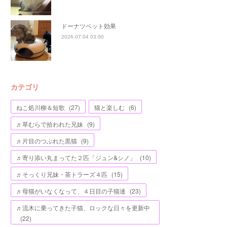
ドーナツベット効果
2026.07.04 03:00
カテゴリ
ねこ処川柳＆短歌
(
27
)
猫と楽しむ
(
6
)
♬草むらで拾われた兄妹
(
9
)
♬片目のつぶれた黒猫
(
9
)
♬寄り添い丸まってた２匹「ジュン&シノ」
(
10
)
♬そっくり兄妹・茶トラーズ４匹
(
15
)
♬母猫がいなくなって、４日目の子猫達
(
23
)
♬流木に乗ってきた子猫、ロックな日々を更新中
(
22
)