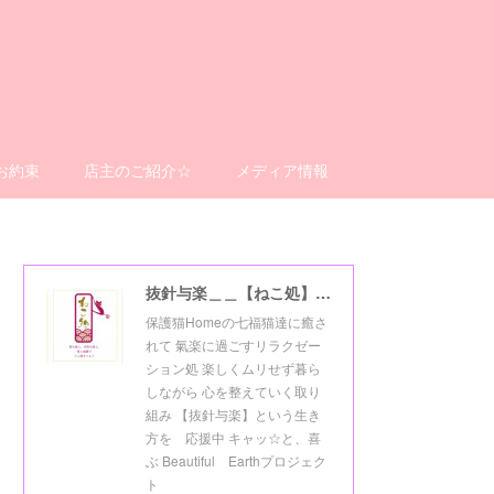
お約束
店主のご紹介☆
メディア情報
抜針与楽＿＿【ねこ処】＿＿猫楽ゼーションHome☆
保護猫Homeの七福猫達に癒さ
れて 氣楽に過ごすリラクゼー
ション処 楽しくムリせず暮ら
しながら 心を整えていく取り
組み 【抜針与楽】という生き
方を 応援中 キャッ☆と、喜
ぶ Beautiful Earthプロジェク
ト