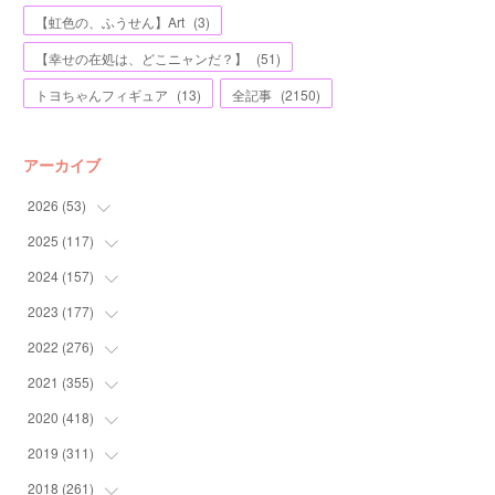
【虹色の、ふうせん】Art
(
3
)
【幸せの在処は、どこニャンだ？】
(
51
)
トヨちゃんフィギュア
(
13
)
全記事
(
2150
)
アーカイブ
2026
(
53
)
2025
(
117
(
1
)
)
(
5
)
2024
(
157
(
11
)
)
(
7
)
(
12
)
2023
(
177
(
13
)
)
(
11
)
(
12
)
(
13
)
2022
(
276
(
20
)
)
(
8
)
(
13
)
(
10
)
(
10
)
2021
(
355
(
17
)
)
(
6
)
(
6
)
(
13
)
(
11
)
(
16
)
2020
(
418
(
19
)
)
(
8
)
(
5
)
(
11
)
(
13
)
(
21
)
(
12
)
2019
(
311
(
44
)
)
(
7
)
(
3
)
(
11
)
(
15
)
(
21
)
(
16
)
(
59
)
2018
(
261
(
25
)
)