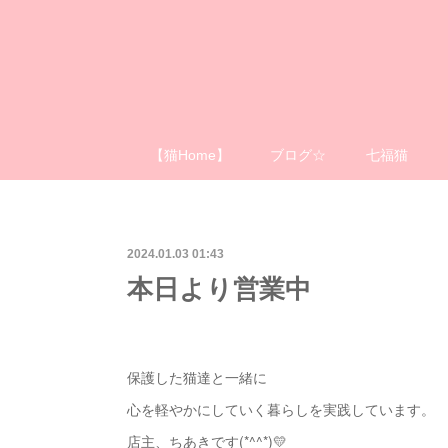
【猫Home】
ブログ☆
七福猫
2024.01.03 01:43
本日より営業中
保護した猫達と一緒に
心を軽やかにしていく暮らしを実践しています。
店主、ちあきです(*^^*)💛