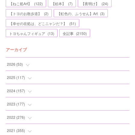
【ねこ処Art】
(
122
)
【絵本】
(
7
)
【夜明け】
(
24
)
【トヨのお散歩道】
(
2
)
【虹色の、ふうせん】Art
(
3
)
【幸せの在処は、どこニャンだ？】
(
51
)
トヨちゃんフィギュア
(
13
)
全記事
(
2150
)
アーカイブ
2026
(
53
)
(
1
)
2025
(
117
)
(
5
)
(
11
)
2024
(
157
)
(
7
)
(
12
)
(
13
)
2023
(
177
)
(
11
)
(
12
)
(
13
)
(
20
)
2022
(
276
)
(
8
)
(
13
)
(
10
)
(
10
)
(
17
)
2021
(
355
)