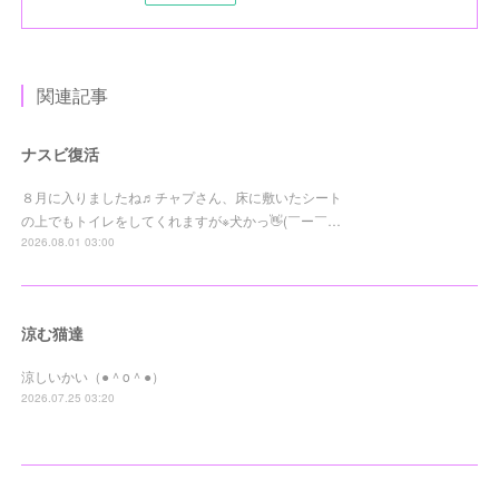
関連記事
ナスビ復活
８月に入りましたね♬チャプさん、床に敷いたシート
の上でもトイレをしてくれますが※犬かっ👋(￣ー￣…
2026.08.01 03:00
涼む猫達
涼しいかい（●＾o＾●）
2026.07.25 03:20