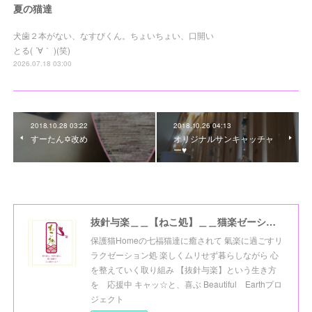
夏の猫達
犬歯２本がない、なすびくん。ちょいちょい、口開い
とる( ´∀｀ )(笑)
2026.07.18 03:00
2018.10.28 03:22
2018.10.26 04:13
すーたん✡改め
オリジナルサンキャッチャ
ー♥
抜針与楽＿＿【ねこ処】＿＿猫楽ゼーションHome☆
保護猫Homeの七福猫達に癒されて 氣楽に過ごすリ
ラクゼーション処 楽しくムリせず暮らしながら 心
を整えていく取り組み 【抜針与楽】という生き方
を 応援中 キャッ☆と、喜ぶ Beautiful Earthプロ
ジェクト