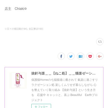
店主 Chiaki✡
☆日々の猫活動
(
194
)
全記事
(
2150
)
抜針与楽＿＿【ねこ処】＿＿猫楽ゼーションHome☆
保護猫Homeの七福猫達に癒されて 氣楽に過ごすリ
ラクゼーション処 楽しくムリせず暮らしながら 心
を整えていく取り組み 【抜針与楽】という生き方
を 応援中 キャッ☆と、喜ぶ Beautiful Earthプロ
ジェクト
フォロー