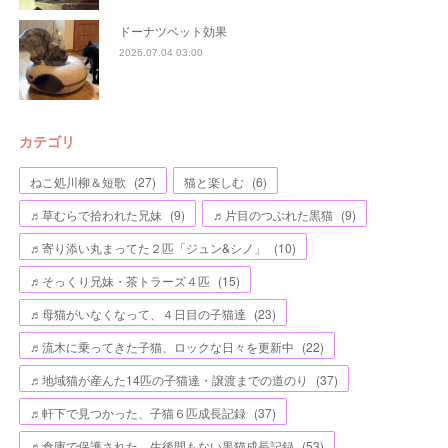
ドーナツベット効果
2026.07.04 03:00
カテゴリ
ねこ処川柳＆短歌
(
27
)
猫と楽しむ
(
6
)
♬草むらで拾われた兄妹
(
9
)
♬片目のつぶれた黒猫
(
9
)
♬寄り添い丸まってた２匹「ジュン&シノ」
(
10
)
♬そっくり兄妹・茶トラーズ４匹
(
15
)
♬母猫がいなくなって、４日目の子猫達
(
23
)
♬流木に乗ってきた子猫、ロックな日々を更新中
(
22
)
♬地域猫が産んた14匹の子猫達・譲渡までの道のり
(
37
)
♬軒下で見つかった、子猫６匹成長記録
(
37
)
♬倉庫で保護された、生後間もない黒猫成長記録
(
53
)