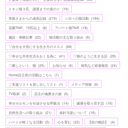
♬キジ猫３匹、譲渡までの道のり
(
19
)
里親さまからの成長記録
(
274
)
☆日々の猫活動
(
194
)
花園TNR、15匹以上
(
8
)
アパート猫TNR
(
18
)
施設・体験記事
(
22
)
猫活動の主な取り組み
(
6
)
♡自分を大切にする生き方のススメ
(
68
)
♡幸せな共存生活をおくる為に
(
41
)
♡猫のように生きる話
(
28
)
♡癒しという、猫
(
25
)
お知らせ
(
6
)
病気など経過報告
(
24
)
Home設立前の活動はこちら
(
1
)
ご支援リスト＆貸し出しリスト
(
1
)
メディア情報
(
6
)
TV取材
(
2
)
店主の魂磨きの旅
(
6
)
幸せホルモンを分泌させる呼吸法
(
14
)
健康を取り戻す話
(
16
)
自然生活への取り組み
(
21
)
抜針与楽について
(
16
)
ハートが軽くなる活動
(
5
)
心を育む
(
22
)
【命の物語】
(
4
)