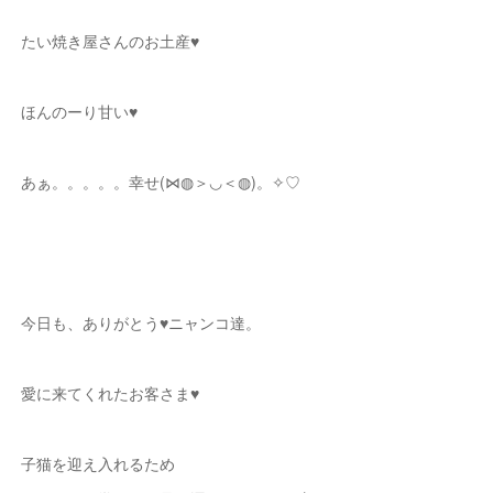
たい焼き屋さんのお土産♥
ほんのーり甘い♥
あぁ。。。。。幸せ(⋈◍＞◡＜◍)。✧♡
今日も、ありがとう♥ニャンコ達。
愛に来てくれたお客さま♥
子猫を迎え入れるため