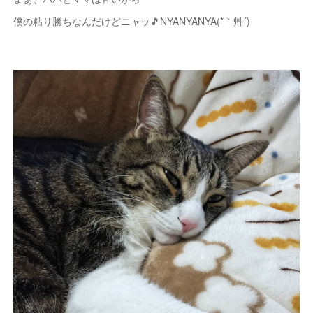
僕の粘り勝ちなんだけどニャッ🎵NYANYANYA(*｀艸´)