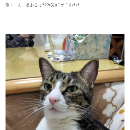
陽くーん。首あるぅ❓❓❓(笑)((´∀｀))ｹﾗｹﾗ