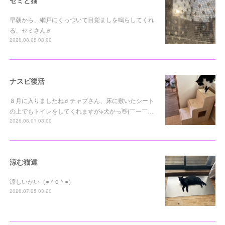
早朝から、網戸にくっついて目覚ましを鳴らしてくれ
る、セミさん♬
2026.08.08 03:00
ナスビ復活
８月に入りましたね♬チャプさん、床に敷いたシート
の上でもトイレをしてくれますが※犬かっ👋(￣ー￣…
2026.08.01 03:00
涼む猫達
涼しいかい（●＾o＾●）
2026.07.25 03:20