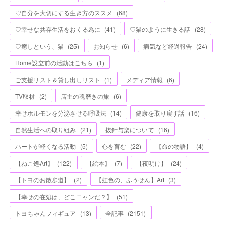
♡自分を大切にする生き方のススメ
(
68
)
♡幸せな共存生活をおくる為に
(
41
)
♡猫のように生きる話
(
28
)
♡癒しという、猫
(
25
)
お知らせ
(
6
)
病気など経過報告
(
24
)
Home設立前の活動はこちら
(
1
)
ご支援リスト＆貸し出しリスト
(
1
)
メディア情報
(
6
)
TV取材
(
2
)
店主の魂磨きの旅
(
6
)
幸せホルモンを分泌させる呼吸法
(
14
)
健康を取り戻す話
(
16
)
自然生活への取り組み
(
21
)
抜針与楽について
(
16
)
ハートが軽くなる活動
(
5
)
心を育む
(
22
)
【命の物語】
(
4
)
【ねこ処Art】
(
122
)
【絵本】
(
7
)
【夜明け】
(
24
)
【トヨのお散歩道】
(
2
)
【虹色の、ふうせん】Art
(
3
)
【幸せの在処は、どこニャンだ？】
(
51
)
トヨちゃんフィギュア
(
13
)
全記事
(
2151
)