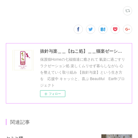
抜針与楽＿＿【ねこ処】＿＿猫楽ゼーションHome☆
保護猫Homeの七福猫達に癒されて 氣楽に過ごすリ
ラクゼーション処 楽しくムリせず暮らしながら 心
を整えていく取り組み 【抜針与楽】という生き方
を 応援中 キャッ☆と、喜ぶ Beautiful Earthプロ
ジェクト
フォロー
関連記事
セミと猫