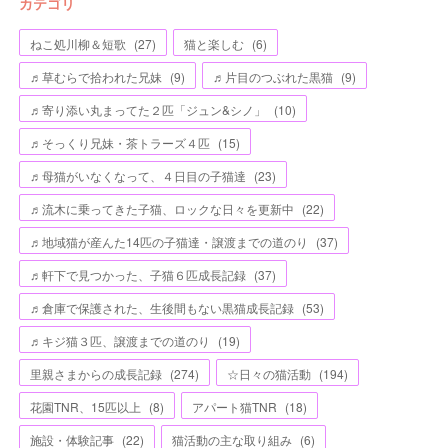
カテゴリ
ねこ処川柳＆短歌
(
27
)
猫と楽しむ
(
6
)
♬草むらで拾われた兄妹
(
9
)
♬片目のつぶれた黒猫
(
9
)
♬寄り添い丸まってた２匹「ジュン&シノ」
(
10
)
♬そっくり兄妹・茶トラーズ４匹
(
15
)
♬母猫がいなくなって、４日目の子猫達
(
23
)
♬流木に乗ってきた子猫、ロックな日々を更新中
(
22
)
♬地域猫が産んた14匹の子猫達・譲渡までの道のり
(
37
)
♬軒下で見つかった、子猫６匹成長記録
(
37
)
♬倉庫で保護された、生後間もない黒猫成長記録
(
53
)
♬キジ猫３匹、譲渡までの道のり
(
19
)
里親さまからの成長記録
(
274
)
☆日々の猫活動
(
194
)
花園TNR、15匹以上
(
8
)
アパート猫TNR
(
18
)
施設・体験記事
(
22
)
猫活動の主な取り組み
(
6
)