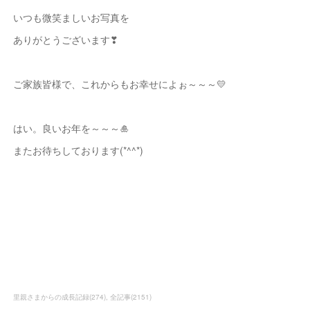
いつも微笑ましいお写真を
ありがとうございます❣
ご家族皆様で、これからもお幸せによぉ～～～💛
はい。良いお年を～～～🎍
またお待ちしております(*^^*)
里親さまからの成長記録
(
274
)
全記事
(
2151
)