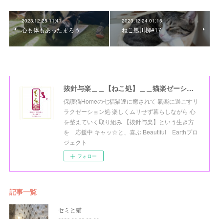
2023.12.25 11:41
2023.12.24 01:15
心も体もあったまろう
ねこ処川柳#17
抜針与楽＿＿【ねこ処】＿＿猫楽ゼーションHome☆
保護猫Homeの七福猫達に癒されて 氣楽に過ごすリ
ラクゼーション処 楽しくムリせず暮らしながら 心
を整えていく取り組み 【抜針与楽】という生き方
を 応援中 キャッ☆と、喜ぶ Beautiful Earthプロ
ジェクト
フォロー
記事一覧
セミと猫