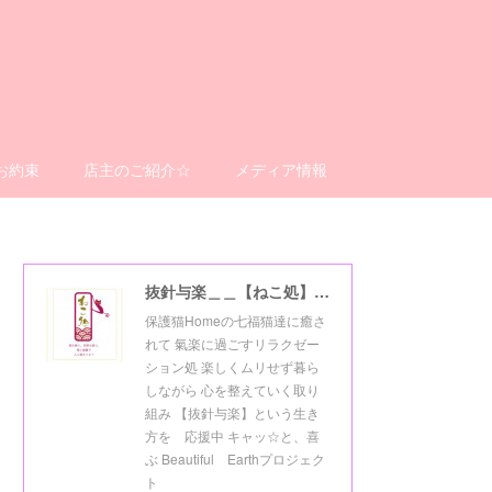
お約束
店主のご紹介☆
メディア情報
抜針与楽＿＿【ねこ処】＿＿猫楽ゼーションHome☆
保護猫Homeの七福猫達に癒さ
れて 氣楽に過ごすリラクゼー
ション処 楽しくムリせず暮ら
しながら 心を整えていく取り
組み 【抜針与楽】という生き
方を 応援中 キャッ☆と、喜
ぶ Beautiful Earthプロジェク
ト