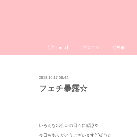
【猫Home】
ブログ☆
七福猫
2018.10.17 06:44
フェチ暴露☆
いろんな出会いの日々に感謝✡
今日もありがとうございます(*´ω`*)☆