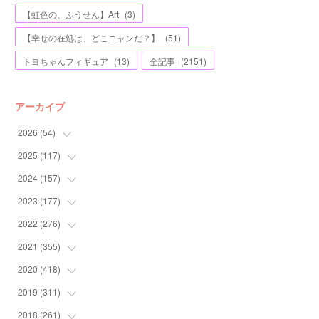
【虹色の、ふうせん】Art
(
3
)
【幸せの在処は、どこニャンだ？】
(
51
)
トヨちゃんフィギュア
(
13
)
全記事
(
2151
)
アーカイブ
2026
(
54
)
2025
(
117
(
2
)
)
(
5
)
2024
(
157
(
11
)
)
(
7
)
(
12
)
2023
(
177
(
13
)
)
(
11
)
(
12
)
(
13
)
2022
(
276
(
20
)
)
(
8
)
(
13
)
(
10
)
(
10
)
2021
(
355
(
17
)
)
(
6
)
(
6
)
(
13
)
(
11
)
(
16
)
2020
(
418
(
19
)
)
(
8
)
(
5
)
(
11
)
(
13
)
(
21
)
(
12
)
2019
(
311
(
44
)
)
(
7
)
(
3
)
(
11
)
(
15
)
(
21
)
(
16
)
(
59
)
2018
(
261
(
25
)
)