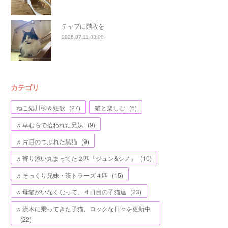
チャプに階段を
2026.07.11 03:00
カテゴリ
ねこ処川柳＆短歌
(
27
)
猫と楽しむ
(
6
)
♬草むらで拾われた兄妹
(
9
)
♬片目のつぶれた黒猫
(
9
)
♬寄り添い丸まってた２匹「ジュン&シノ」
(
10
)
♬そっくり兄妹・茶トラーズ４匹
(
15
)
♬母猫がいなくなって、４日目の子猫達
(
23
)
♬流木に乗ってきた子猫、ロックな日々を更新中
(
22
)