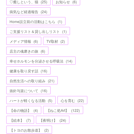
♡癒しという、猫
(
25
)
お知らせ
(
6
)
病気など経過報告
(
24
)
Home設立前の活動はこちら
(
1
)
ご支援リスト＆貸し出しリスト
(
1
)
メディア情報
(
6
)
TV取材
(
2
)
店主の魂磨きの旅
(
6
)
幸せホルモンを分泌させる呼吸法
(
14
)
健康を取り戻す話
(
16
)
自然生活への取り組み
(
21
)
抜針与楽について
(
16
)
ハートが軽くなる活動
(
5
)
心を育む
(
22
)
【命の物語】
(
4
)
【ねこ処Art】
(
122
)
【絵本】
(
7
)
【夜明け】
(
24
)
【トヨのお散歩道】
(
2
)