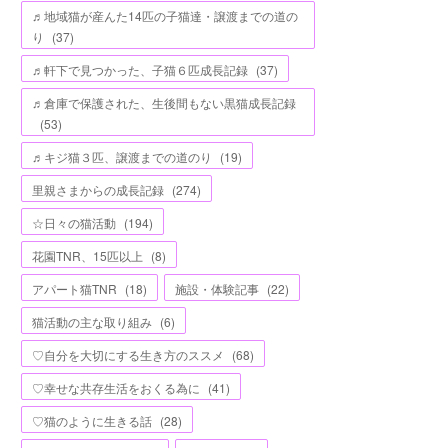
♬地域猫が産んた14匹の子猫達・譲渡までの道の
り
(
37
)
♬軒下で見つかった、子猫６匹成長記録
(
37
)
♬倉庫で保護された、生後間もない黒猫成長記録
(
53
)
♬キジ猫３匹、譲渡までの道のり
(
19
)
里親さまからの成長記録
(
274
)
☆日々の猫活動
(
194
)
花園TNR、15匹以上
(
8
)
アパート猫TNR
(
18
)
施設・体験記事
(
22
)
猫活動の主な取り組み
(
6
)
♡自分を大切にする生き方のススメ
(
68
)
♡幸せな共存生活をおくる為に
(
41
)
♡猫のように生きる話
(
28
)