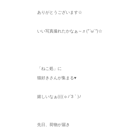
ありがとうございます☆
いい写真撮れたかなぁ～♬(*´ω`*)☆
「ねこ処」に
猫好きさんが集まる♥
嬉しいなぁ((((ｏﾉ´3｀)ﾉ
先日、荷物が届き