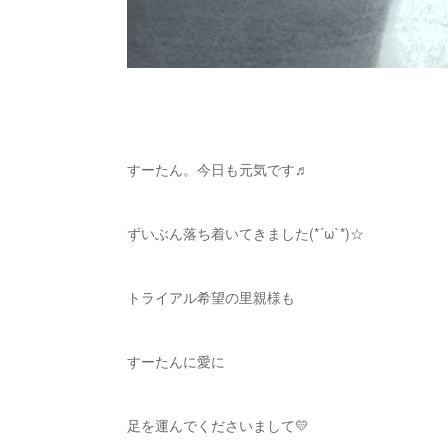
すーたん。今日も元気です♬
ずいぶん落ち着いてきました(*´ω`*)☆
トライアル希望の里親様も
すーたんに愛に
足を運んでくださいまして💛