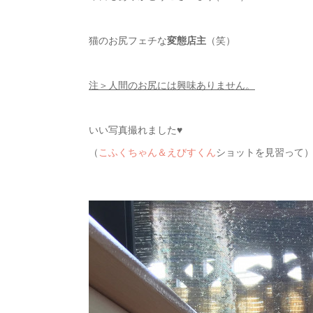
猫のお尻フェチな
変態店主
（笑）
注＞人間のお尻には興味ありません。
いい写真撮れました♥
（
こふくちゃん＆えびすくん
ショットを見習って