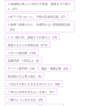
♬地域猫が産んた14匹の子猫達・譲渡までの道の
り
(
37
)
♬軒下で見つかった、子猫６匹成長記録
(
37
)
♬倉庫で保護された、生後間もない黒猫成長記録
(
53
)
♬キジ猫３匹、譲渡までの道のり
(
19
)
里親さまからの成長記録
(
274
)
☆日々の猫活動
(
194
)
花園TNR、15匹以上
(
8
)
アパート猫TNR
(
18
)
施設・体験記事
(
22
)
猫活動の主な取り組み
(
6
)
♡自分を大切にする生き方のススメ
(
68
)
♡幸せな共存生活をおくる為に
(
41
)
♡猫のように生きる話
(
28
)