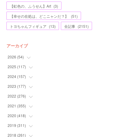
【虹色の、ふうせん】Art
(
3
)
【幸せの在処は、どこニャンだ？】
(
51
)
トヨちゃんフィギュア
(
13
)
全記事
(
2151
)
アーカイブ
2026
(
54
)
2025
(
117
(
2
)
)
(
5
)
2024
(
157
(
11
)
)
(
7
)
(
12
)
2023
(
177
(
13
)
)
(
11
)
(
12
)
(
13
)
2022
(
276
(
20
)
)
(
8
)
(
13
)
(
10
)
(
10
)
2021
(
355
(
17
)
)
(
6
)
(
6
)
(
13
)
(
11
)
(
16
)
2020
(
418
(
19
)
)
(
8
)
(
5
)
(
11
)
(
13
)
(
21
)
(
12
)
2019
(
311
(
44
)
)
(
7
)
(
3
)
(
11
)
(
15
)
(
21
)
(
16
)
(
59
)
2018
(
261
(
25
)
)