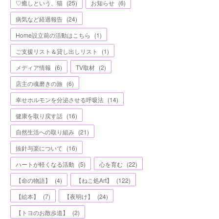
♡癒しという、猫
(
25
)
お知らせ
(
6
)
病気など経過報告
(
24
)
Home設立前の活動はこちら
(
1
)
ご支援リスト＆貸し出しリスト
(
1
)
メディア情報
(
6
)
TV取材
(
2
)
店主の魂磨きの旅
(
6
)
幸せホルモンを分泌させる呼吸法
(
14
)
健康を取り戻す話
(
16
)
自然生活への取り組み
(
21
)
抜針与楽について
(
16
)
ハートが軽くなる活動
(
5
)
心を育む
(
22
)
【命の物語】
(
4
)
【ねこ処Art】
(
122
)
【絵本】
(
7
)
【夜明け】
(
24
)
【トヨのお散歩道】
(
2
)