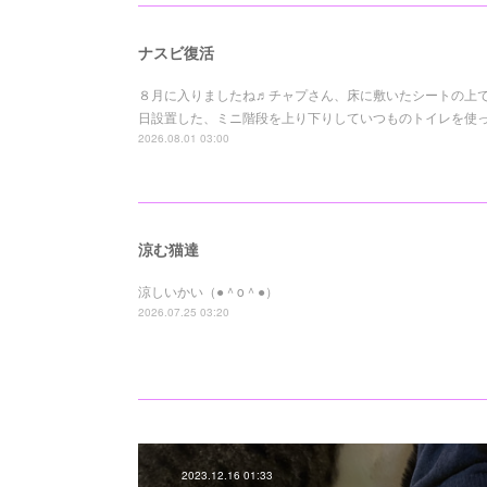
ナスビ復活
８月に入りましたね♬チャプさん、床に敷いたシートの上でも
日設置した、ミニ階段を上り下りしていつものトイレを使って
2026.08.01 03:00
涼む猫達
涼しいかい（●＾o＾●）
2026.07.25 03:20
2023.12.16 01:33