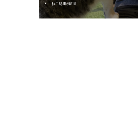
ねこ処川柳#15