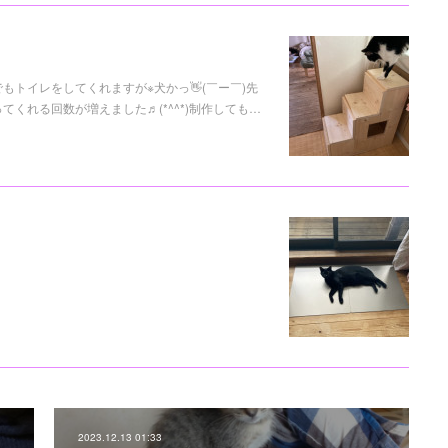
トイレをしてくれますが※犬かっ👋(￣ー￣)先
くれる回数が増えました♬(*^^*)制作しても…
2023.12.13 01:33