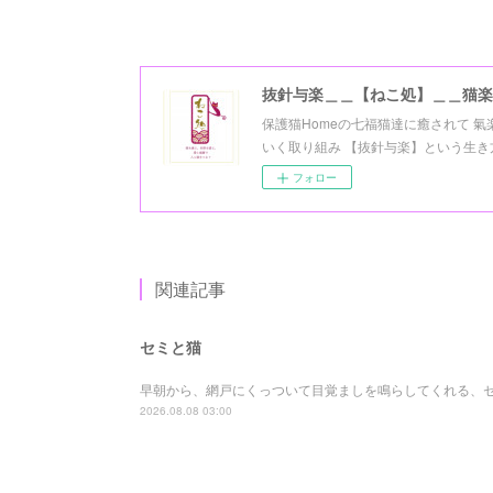
抜針与楽＿＿【ねこ処】＿＿猫楽
保護猫Homeの七福猫達に癒されて 
いく取り組み 【抜針与楽】という生き方を 
フォロー
関連記事
セミと猫
早朝から、網戸にくっついて目覚ましを鳴らしてくれる、
2026.08.08 03:00