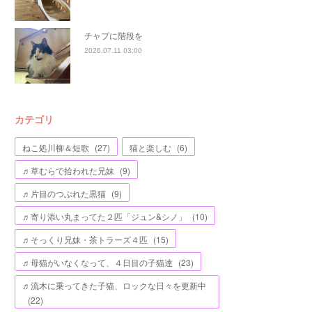
チャプに階段を
2026.07.11 03:00
カテゴリ
ねこ処川柳＆短歌
(
27
)
猫と楽しむ
(
6
)
♬草むらで拾われた兄妹
(
9
)
♬片目のつぶれた黒猫
(
9
)
♬寄り添い丸まってた２匹「ジュン&シノ」
(
10
)
♬そっくり兄妹・茶トラーズ４匹
(
15
)
♬母猫がいなくなって、４日目の子猫達
(
23
)
♬流木に乗ってきた子猫、ロックな日々を更新中
(
22
)