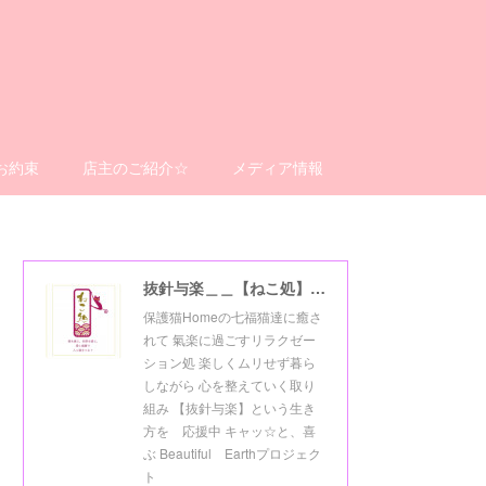
お約束
店主のご紹介☆
メディア情報
抜針与楽＿＿【ねこ処】＿＿猫楽ゼーションHome☆
保護猫Homeの七福猫達に癒さ
れて 氣楽に過ごすリラクゼー
ション処 楽しくムリせず暮ら
しながら 心を整えていく取り
組み 【抜針与楽】という生き
方を 応援中 キャッ☆と、喜
ぶ Beautiful Earthプロジェク
ト