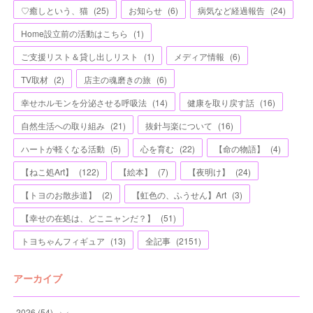
♡癒しという、猫
(
25
)
お知らせ
(
6
)
病気など経過報告
(
24
)
Home設立前の活動はこちら
(
1
)
ご支援リスト＆貸し出しリスト
(
1
)
メディア情報
(
6
)
TV取材
(
2
)
店主の魂磨きの旅
(
6
)
幸せホルモンを分泌させる呼吸法
(
14
)
健康を取り戻す話
(
16
)
自然生活への取り組み
(
21
)
抜針与楽について
(
16
)
ハートが軽くなる活動
(
5
)
心を育む
(
22
)
【命の物語】
(
4
)
【ねこ処Art】
(
122
)
【絵本】
(
7
)
【夜明け】
(
24
)
【トヨのお散歩道】
(
2
)
【虹色の、ふうせん】Art
(
3
)
【幸せの在処は、どこニャンだ？】
(
51
)
トヨちゃんフィギュア
(
13
)
全記事
(
2151
)
アーカイブ
2026
(
54
)