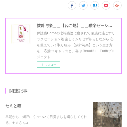
抜針与楽＿＿【ねこ処】＿＿猫楽ゼーションHome☆
保護猫Homeの七福猫達に癒されて 氣楽に過ごすリ
ラクゼーション処 楽しくムリせず暮らしながら 心
を整えていく取り組み 【抜針与楽】という生き方
を 応援中 キャッ☆と、喜ぶ Beautiful Earthプロ
ジェクト
フォロー
関連記事
セミと猫
早朝から、網戸にくっついて目覚ましを鳴らしてくれ
る、セミさん♬