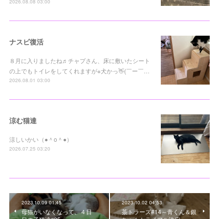
2026.08.08 03:00
ナスビ復活
８月に入りましたね♬チャプさん、床に敷いたシート
の上でもトイレをしてくれますが※犬かっ👋(￣ー￣…
2026.08.01 03:00
涼む猫達
涼しいかい（●＾o＾●）
2026.07.25 03:20
2023.10.09 01:45
2023.10.02 04:53
母猫がいなくなって、４日
茶トラーズ#14～青くん＆銀