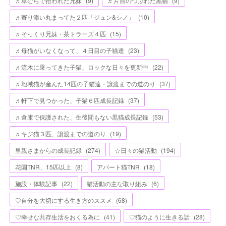
♬草むらで拾われた兄妹
(
9
)
♬片目のつぶれた黒猫
(
9
)
♬寄り添い丸まってた２匹「ジュン&シノ」
(
10
)
♬そっくり兄妹・茶トラーズ４匹
(
15
)
♬母猫がいなくなって、４日目の子猫達
(
23
)
♬流木に乗ってきた子猫、ロックな日々を更新中
(
22
)
♬地域猫が産んた14匹の子猫達・譲渡までの道のり
(
37
)
♬軒下で見つかった、子猫６匹成長記録
(
37
)
♬倉庫で保護された、生後間もない黒猫成長記録
(
53
)
♬キジ猫３匹、譲渡までの道のり
(
19
)
里親さまからの成長記録
(
274
)
☆日々の猫活動
(
194
)
花園TNR、15匹以上
(
8
)
アパート猫TNR
(
18
)
施設・体験記事
(
22
)
猫活動の主な取り組み
(
6
)
♡自分を大切にする生き方のススメ
(
68
)
♡幸せな共存生活をおくる為に
(
41
)
♡猫のように生きる話
(
28
)