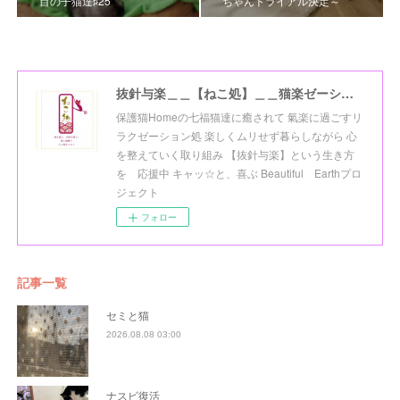
目の子猫達♯25
ちゃんトライアル決定～
抜針与楽＿＿【ねこ処】＿＿猫楽ゼーションHome☆
保護猫Homeの七福猫達に癒されて 氣楽に過ごすリ
ラクゼーション処 楽しくムリせず暮らしながら 心
を整えていく取り組み 【抜針与楽】という生き方
を 応援中 キャッ☆と、喜ぶ Beautiful Earthプロ
ジェクト
フォロー
記事一覧
セミと猫
2026.08.08 03:00
ナスビ復活