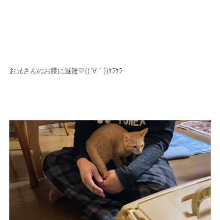
お兄さんのお膝に避難💛((´∀｀))ｹﾗｹﾗ