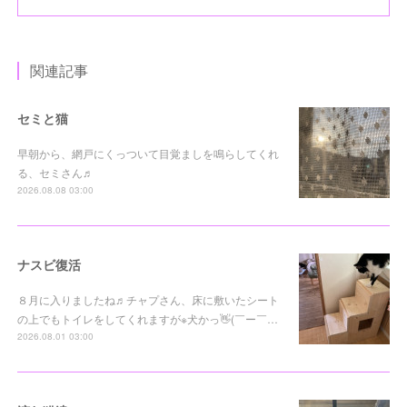
関連記事
セミと猫
早朝から、網戸にくっついて目覚ましを鳴らしてくれ
る、セミさん♬
2026.08.08 03:00
ナスビ復活
８月に入りましたね♬チャプさん、床に敷いたシート
の上でもトイレをしてくれますが※犬かっ👋(￣ー￣…
2026.08.01 03:00