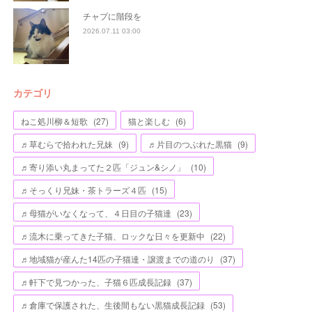
チャプに階段を
2026.07.11 03:00
カテゴリ
ねこ処川柳＆短歌
(
27
)
猫と楽しむ
(
6
)
♬草むらで拾われた兄妹
(
9
)
♬片目のつぶれた黒猫
(
9
)
♬寄り添い丸まってた２匹「ジュン&シノ」
(
10
)
♬そっくり兄妹・茶トラーズ４匹
(
15
)
♬母猫がいなくなって、４日目の子猫達
(
23
)
♬流木に乗ってきた子猫、ロックな日々を更新中
(
22
)
♬地域猫が産んた14匹の子猫達・譲渡までの道のり
(
37
)
♬軒下で見つかった、子猫６匹成長記録
(
37
)
♬倉庫で保護された、生後間もない黒猫成長記録
(
53
)