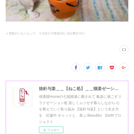
♬母猫がいなくなって、４日目の子猫達
(
23
)
全記事
(
2151
)
抜針与楽＿＿【ねこ処】＿＿猫楽ゼーションHome☆
保護猫Homeの七福猫達に癒されて 氣楽に過ごすリ
ラクゼーション処 楽しくムリせず暮らしながら 心
を整えていく取り組み 【抜針与楽】という生き方
を 応援中 キャッ☆と、喜ぶ Beautiful Earthプロ
ジェクト
フォロー