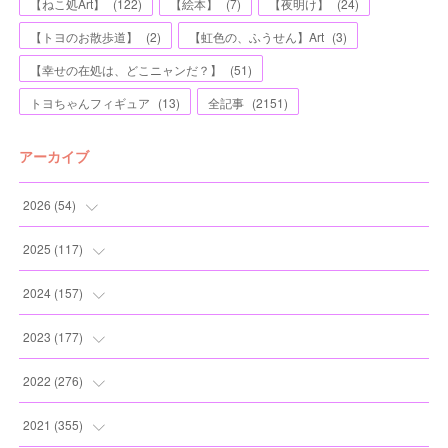
【ねこ処Art】
(
122
)
【絵本】
(
7
)
【夜明け】
(
24
)
【トヨのお散歩道】
(
2
)
【虹色の、ふうせん】Art
(
3
)
【幸せの在処は、どこニャンだ？】
(
51
)
トヨちゃんフィギュア
(
13
)
全記事
(
2151
)
アーカイブ
2026
(
54
)
(
2
)
2025
(
117
)
(
5
)
(
11
)
2024
(
157
)
(
7
)
(
12
)
(
13
)
2023
(
177
)
(
11
)
(
12
)
(
13
)
(
20
)
2022
(
276
)
(
8
)
(
13
)
(
10
)
(
10
)
(
17
)
2021
(
355
)