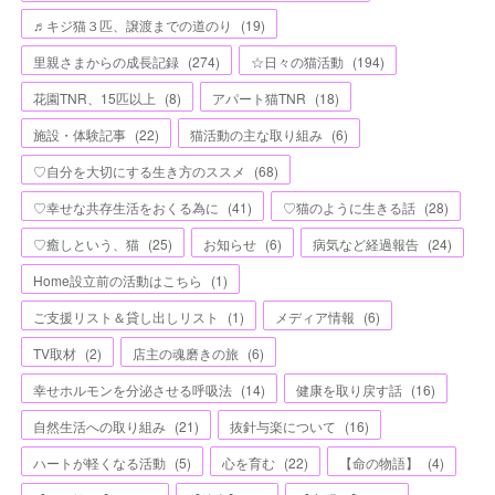
♬キジ猫３匹、譲渡までの道のり
(
19
)
里親さまからの成長記録
(
274
)
☆日々の猫活動
(
194
)
花園TNR、15匹以上
(
8
)
アパート猫TNR
(
18
)
施設・体験記事
(
22
)
猫活動の主な取り組み
(
6
)
♡自分を大切にする生き方のススメ
(
68
)
♡幸せな共存生活をおくる為に
(
41
)
♡猫のように生きる話
(
28
)
♡癒しという、猫
(
25
)
お知らせ
(
6
)
病気など経過報告
(
24
)
Home設立前の活動はこちら
(
1
)
ご支援リスト＆貸し出しリスト
(
1
)
メディア情報
(
6
)
TV取材
(
2
)
店主の魂磨きの旅
(
6
)
幸せホルモンを分泌させる呼吸法
(
14
)
健康を取り戻す話
(
16
)
自然生活への取り組み
(
21
)
抜針与楽について
(
16
)
ハートが軽くなる活動
(
5
)
心を育む
(
22
)
【命の物語】
(
4
)