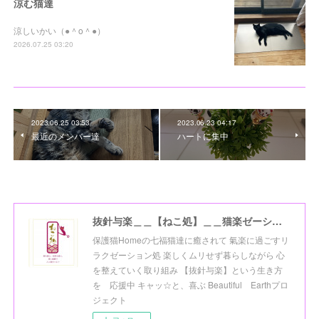
涼む猫達
涼しいかい（●＾o＾●）
2026.07.25 03:20
2023.06.25 03:53
2023.06.23 04:17
最近のメンバー達
ハートに集中
抜針与楽＿＿【ねこ処】＿＿猫楽ゼーションHome☆
保護猫Homeの七福猫達に癒されて 氣楽に過ごすリ
ラクゼーション処 楽しくムリせず暮らしながら 心
を整えていく取り組み 【抜針与楽】という生き方
を 応援中 キャッ☆と、喜ぶ Beautiful Earthプロ
ジェクト