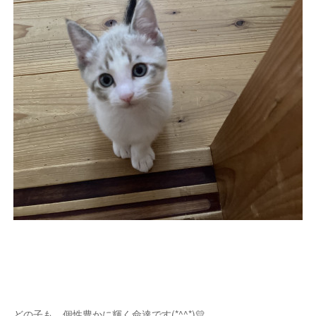
どの子も、個性豊かに輝く命達です(*^^*)💛