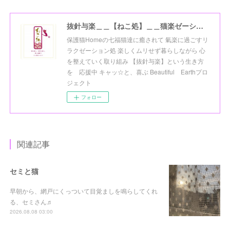
抜針与楽＿＿【ねこ処】＿＿猫楽ゼーションHome☆
保護猫Homeの七福猫達に癒されて 氣楽に過ごすリ
ラクゼーション処 楽しくムリせず暮らしながら 心
を整えていく取り組み 【抜針与楽】という生き方
を 応援中 キャッ☆と、喜ぶ Beautiful Earthプロ
ジェクト
フォロー
関連記事
セミと猫
早朝から、網戸にくっついて目覚ましを鳴らしてくれ
る、セミさん♬
2026.08.08 03:00