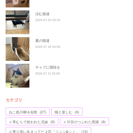
涼む猫達
2026.07.25 03:20
夏の猫達
2026.07.18 03:00
チャプに階段を
2026.07.11 03:00
カテゴリ
ねこ処川柳＆短歌
(
27
)
猫と楽しむ
(
6
)
♬草むらで拾われた兄妹
(
9
)
♬片目のつぶれた黒猫
(
9
)
♬寄り添い丸まってた２匹「ジュン&シノ」
(
10
)