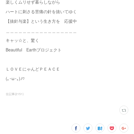
楽しくムリせず暮らしながら
ハートに刺さる苦痛の針を抜いてゆく
【抜針与楽】という生き方を 応援中
＿＿＿＿＿＿＿＿＿＿＿＿＿＿＿＿＿
キャッ☆と、驚く
Beautiful Earthプロジェクト
ＬＯＶＥにゃんどＰＥＡＣＥ
(｡･ω･｡)ﾉ♡
全記事
(
2151
)