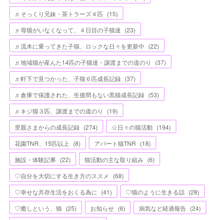
♬そっくり兄妹・茶トラーズ４匹
(
15
)
♬母猫がいなくなって、４日目の子猫達
(
23
)
♬流木に乗ってきた子猫、ロックな日々を更新中
(
22
)
♬地域猫が産んた14匹の子猫達・譲渡までの道のり
(
37
)
♬軒下で見つかった、子猫６匹成長記録
(
37
)
♬倉庫で保護された、生後間もない黒猫成長記録
(
53
)
♬キジ猫３匹、譲渡までの道のり
(
19
)
里親さまからの成長記録
(
274
)
☆日々の猫活動
(
194
)
花園TNR、15匹以上
(
8
)
アパート猫TNR
(
18
)
施設・体験記事
(
22
)
猫活動の主な取り組み
(
6
)
♡自分を大切にする生き方のススメ
(
68
)
♡幸せな共存生活をおくる為に
(
41
)
♡猫のように生きる話
(
28
)
♡癒しという、猫
(
25
)
お知らせ
(
6
)
病気など経過報告
(
24
)