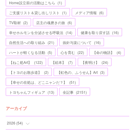
Home設立前の活動はこちら
(
1
)
ご支援リスト＆貸し出しリスト
(
1
)
メディア情報
(
6
)
TV取材
(
2
)
店主の魂磨きの旅
(
6
)
幸せホルモンを分泌させる呼吸法
(
14
)
健康を取り戻す話
(
16
)
自然生活への取り組み
(
21
)
抜針与楽について
(
16
)
ハートが軽くなる活動
(
5
)
心を育む
(
22
)
【命の物語】
(
4
)
【ねこ処Art】
(
122
)
【絵本】
(
7
)
【夜明け】
(
24
)
【トヨのお散歩道】
(
2
)
【虹色の、ふうせん】Art
(
3
)
【幸せの在処は、どこニャンだ？】
(
51
)
トヨちゃんフィギュア
(
13
)
全記事
(
2151
)
アーカイブ
2026
(
54
)