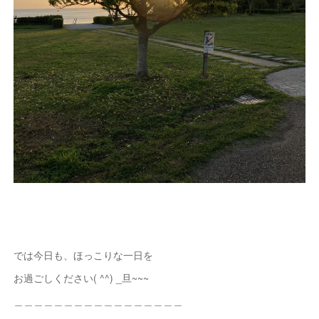
では今日も、ほっこりな一日を
お過ごしください( ^^) _旦~~~
＿＿＿＿＿＿＿＿＿＿＿＿＿＿＿＿＿