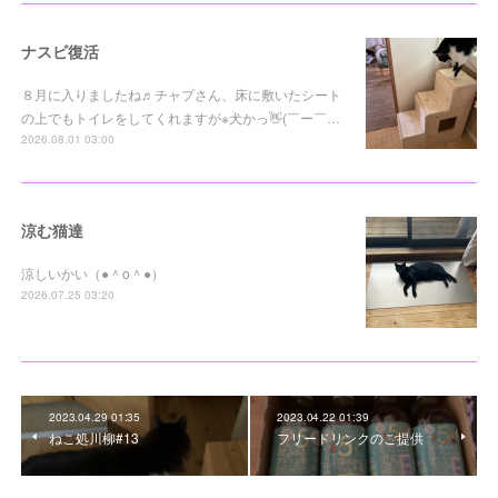
ナスビ復活
８月に入りましたね♬チャプさん、床に敷いたシート
の上でもトイレをしてくれますが※犬かっ👋(￣ー￣…
2026.08.01 03:00
涼む猫達
涼しいかい（●＾o＾●）
2026.07.25 03:20
2023.04.29 01:35
2023.04.22 01:39
ねこ処川柳#13
フリードリンクのご提供