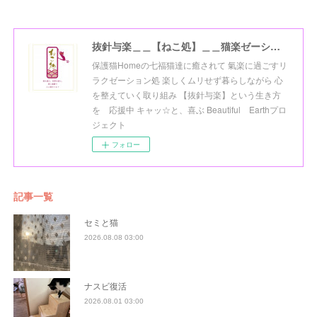
抜針与楽＿＿【ねこ処】＿＿猫楽ゼーションHome☆
保護猫Homeの七福猫達に癒されて 氣楽に過ごすリ
ラクゼーション処 楽しくムリせず暮らしながら 心
を整えていく取り組み 【抜針与楽】という生き方
を 応援中 キャッ☆と、喜ぶ Beautiful Earthプロ
ジェクト
フォロー
記事一覧
セミと猫
2026.08.08 03:00
ナスビ復活
2026.08.01 03:00