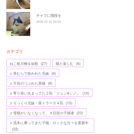
チャプに階段を
2026.07.11 03:00
カテゴリ
ねこ処川柳＆短歌
(
27
)
猫と楽しむ
(
6
)
♬草むらで拾われた兄妹
(
9
)
♬片目のつぶれた黒猫
(
9
)
♬寄り添い丸まってた２匹「ジュン&シノ」
(
10
)
♬そっくり兄妹・茶トラーズ４匹
(
15
)
♬母猫がいなくなって、４日目の子猫達
(
23
)
♬流木に乗ってきた子猫、ロックな日々を更新中
(
22
)