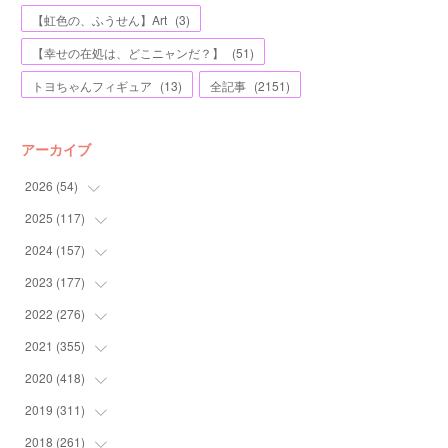
【虹色の、ふうせん】Art
(
3
)
【幸せの在処は、どこニャンだ？】
(
51
)
トヨちゃんフィギュア
(
13
)
全記事
(
2151
)
アーカイブ
2026
(
54
)
2025
(
117
(
2
)
)
(
5
)
2024
(
157
(
11
)
)
(
7
)
(
12
)
2023
(
177
(
13
)
)
(
11
)
(
12
)
(
13
)
2022
(
276
(
20
)
)
(
8
)
(
13
)
(
10
)
(
10
)
2021
(
355
(
17
)
)
(
6
)
(
6
)
(
13
)
(
11
)
(
16
)
2020
(
418
(
19
)
)
(
8
)
(
5
)
(
11
)
(
13
)
(
21
)
(
12
)
2019
(
311
(
44
)
)
(
7
)
(
3
)
(
11
)
(
15
)
(
21
)
(
16
)
(
59
)
2018
(
261
(
25
)
)