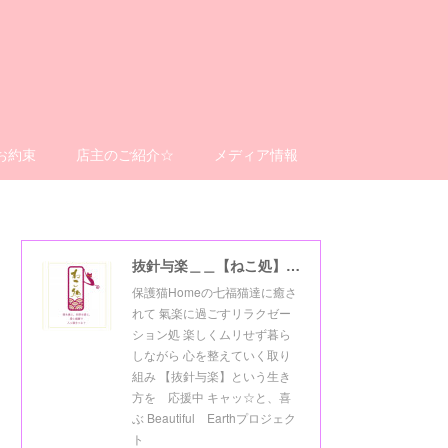
お約束
店主のご紹介☆
メディア情報
抜針与楽＿＿【ねこ処】＿＿猫楽ゼーションHome☆
保護猫Homeの七福猫達に癒さ
れて 氣楽に過ごすリラクゼー
ション処 楽しくムリせず暮ら
しながら 心を整えていく取り
組み 【抜針与楽】という生き
方を 応援中 キャッ☆と、喜
ぶ Beautiful Earthプロジェク
ト