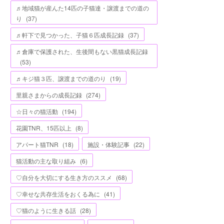
♬地域猫が産んた14匹の子猫達・譲渡までの道の
り
(
37
)
♬軒下で見つかった、子猫６匹成長記録
(
37
)
♬倉庫で保護された、生後間もない黒猫成長記録
(
53
)
♬キジ猫３匹、譲渡までの道のり
(
19
)
里親さまからの成長記録
(
274
)
☆日々の猫活動
(
194
)
花園TNR、15匹以上
(
8
)
アパート猫TNR
(
18
)
施設・体験記事
(
22
)
猫活動の主な取り組み
(
6
)
♡自分を大切にする生き方のススメ
(
68
)
♡幸せな共存生活をおくる為に
(
41
)
♡猫のように生きる話
(
28
)