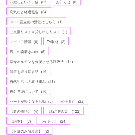
♡癒しという、猫
(
25
)
お知らせ
(
6
)
病気など経過報告
(
24
)
Home設立前の活動はこちら
(
1
)
ご支援リスト＆貸し出しリスト
(
1
)
メディア情報
(
6
)
TV取材
(
2
)
店主の魂磨きの旅
(
6
)
幸せホルモンを分泌させる呼吸法
(
14
)
健康を取り戻す話
(
16
)
自然生活への取り組み
(
21
)
抜針与楽について
(
16
)
ハートが軽くなる活動
(
5
)
心を育む
(
22
)
【命の物語】
(
4
)
【ねこ処Art】
(
122
)
【絵本】
(
7
)
【夜明け】
(
24
)
【トヨのお散歩道】
(
2
)