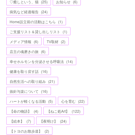
♡癒しという、猫
(
25
)
お知らせ
(
6
)
病気など経過報告
(
24
)
Home設立前の活動はこちら
(
1
)
ご支援リスト＆貸し出しリスト
(
1
)
メディア情報
(
6
)
TV取材
(
2
)
店主の魂磨きの旅
(
6
)
幸せホルモンを分泌させる呼吸法
(
14
)
健康を取り戻す話
(
16
)
自然生活への取り組み
(
21
)
抜針与楽について
(
16
)
ハートが軽くなる活動
(
5
)
心を育む
(
22
)
【命の物語】
(
4
)
【ねこ処Art】
(
122
)
【絵本】
(
7
)
【夜明け】
(
24
)
【トヨのお散歩道】
(
2
)