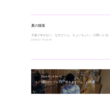
夏の猫達
犬歯２本がない、なすびくん。ちょいちょい、口開いとる( ´∀｀
2026.07.18 03:00
2024.11.14 04:13
明石ケーブルTV「歩きますーん」に出演