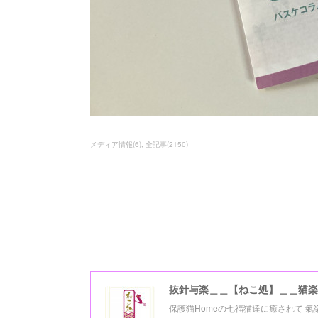
メディア情報
(
6
)
全記事
(
2150
)
抜針与楽＿＿【ねこ処】＿＿猫楽
保護猫Homeの七福猫達に癒されて 