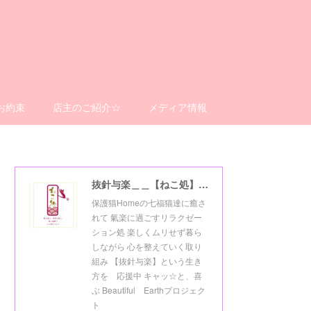
お約束
店主のご紹介☆
メディア情報
抜針与楽＿＿【ねこ処】＿＿猫楽ゼーションHome☆
保護猫Homeの七福猫達に癒さ
れて 氣楽に過ごすリラクゼー
ション処 楽しくムリせず暮ら
しながら 心を整えていく取り
組み 【抜針与楽】という生き
方を 応援中 キャッ☆と、喜
ぶ Beautiful Earthプロジェク
ト