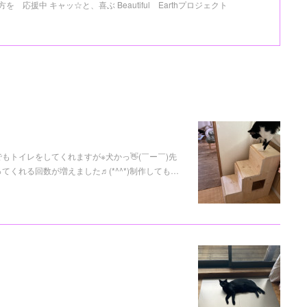
応援中 キャッ☆と、喜ぶ Beautiful Earthプロジェクト
トイレをしてくれますが※犬かっ👋(￣ー￣)先
くれる回数が増えました♬(*^^*)制作しても…