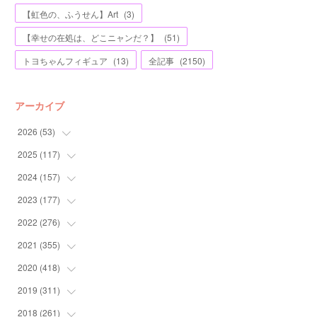
【虹色の、ふうせん】Art
(
3
)
【幸せの在処は、どこニャンだ？】
(
51
)
トヨちゃんフィギュア
(
13
)
全記事
(
2150
)
アーカイブ
2026
(
53
)
2025
(
117
(
1
)
)
(
5
)
2024
(
157
(
11
)
)
(
7
)
(
12
)
2023
(
177
(
13
)
)
(
11
)
(
12
)
(
13
)
2022
(
276
(
20
)
)
(
8
)
(
13
)
(
10
)
(
10
)
2021
(
355
(
17
)
)
(
6
)
(
6
)
(
13
)
(
11
)
(
16
)
2020
(
418
(
19
)
)
(
8
)
(
5
)
(
11
)
(
13
)
(
21
)
(
12
)
2019
(
311
(
44
)
)
(
7
)
(
3
)
(
11
)
(
15
)
(
21
)
(
16
)
(
59
)
2018
(
261
(
25
)
)