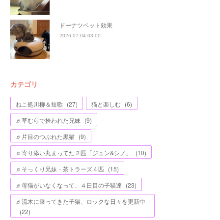
ドーナツベット効果
2026.07.04 03:00
カテゴリ
ねこ処川柳＆短歌
(
27
)
猫と楽しむ
(
6
)
♬草むらで拾われた兄妹
(
9
)
♬片目のつぶれた黒猫
(
9
)
♬寄り添い丸まってた２匹「ジュン&シノ」
(
10
)
♬そっくり兄妹・茶トラーズ４匹
(
15
)
♬母猫がいなくなって、４日目の子猫達
(
23
)
♬流木に乗ってきた子猫、ロックな日々を更新中
(
22
)