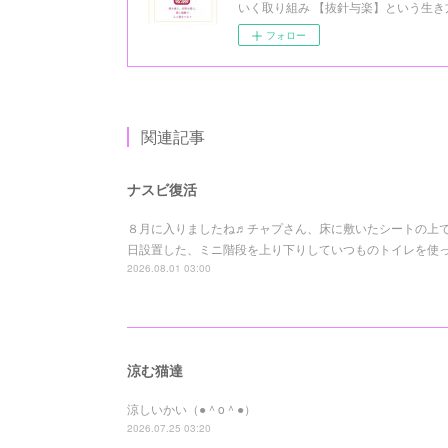
いく取り組み 【抜針与楽】という生き方を 
フォロー
関連記事
ナスビ復活
８月に入りましたね♬チャプさん、床に敷いたシートの上でも
日設置した、ミニ階段を上り下りしていつものトイレを使って
2026.08.01 03:00
涼む猫達
涼しいかい（●＾o＾●）
2026.07.25 03:20