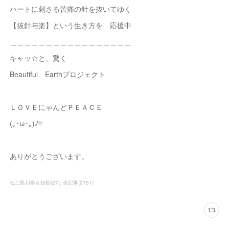
ハートに刺さる苦痛の針を抜いてゆく
【抜針与楽】という生き方を 応援中
＿＿＿＿＿＿＿＿＿＿＿＿＿＿＿＿＿
キャッ☆と、驚く
Beautiful Earthプロジェクト
ＬＯＶＥにゃんどＰＥＡＣＥ
(｡･ω･｡)ﾉ♡
ありがとうございます。
ねこ処川柳＆短歌
(
27
)
全記事
(
2151
)