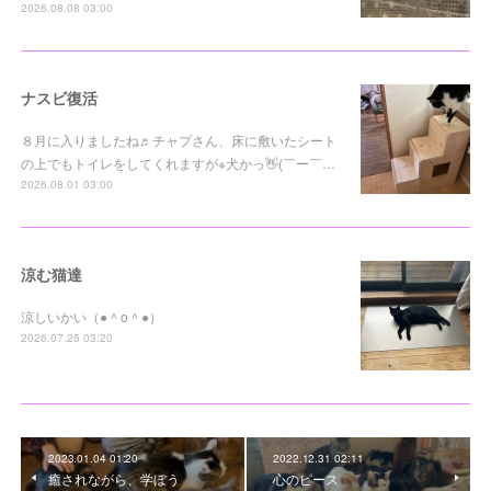
2026.08.08 03:00
ナスビ復活
８月に入りましたね♬チャプさん、床に敷いたシート
の上でもトイレをしてくれますが※犬かっ👋(￣ー￣…
2026.08.01 03:00
涼む猫達
涼しいかい（●＾o＾●）
2026.07.25 03:20
2023.01.04 01:20
2022.12.31 02:11
癒されながら、学ぼう
心のピース