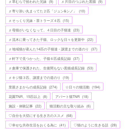
♬草むらで拾われた兄妹
(
9
)
♬片目のつぶれた黒猫
(
9
)
♬寄り添い丸まってた２匹「ジュン&シノ」
(
10
)
♬そっくり兄妹・茶トラーズ４匹
(
15
)
♬母猫がいなくなって、４日目の子猫達
(
23
)
♬流木に乗ってきた子猫、ロックな日々を更新中
(
22
)
♬地域猫が産んた14匹の子猫達・譲渡までの道のり
(
37
)
♬軒下で見つかった、子猫６匹成長記録
(
37
)
♬倉庫で保護された、生後間もない黒猫成長記録
(
53
)
♬キジ猫３匹、譲渡までの道のり
(
19
)
里親さまからの成長記録
(
274
)
☆日々の猫活動
(
194
)
花園TNR、15匹以上
(
8
)
アパート猫TNR
(
18
)
施設・体験記事
(
22
)
猫活動の主な取り組み
(
6
)
♡自分を大切にする生き方のススメ
(
68
)
♡幸せな共存生活をおくる為に
(
41
)
♡猫のように生きる話
(
28
)