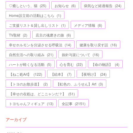
♡癒しという、猫
(
25
)
お知らせ
(
6
)
病気など経過報告
(
24
)
Home設立前の活動はこちら
(
1
)
ご支援リスト＆貸し出しリスト
(
1
)
メディア情報
(
6
)
TV取材
(
2
)
店主の魂磨きの旅
(
6
)
幸せホルモンを分泌させる呼吸法
(
14
)
健康を取り戻す話
(
16
)
自然生活への取り組み
(
21
)
抜針与楽について
(
16
)
ハートが軽くなる活動
(
5
)
心を育む
(
22
)
【命の物語】
(
4
)
【ねこ処Art】
(
122
)
【絵本】
(
7
)
【夜明け】
(
24
)
【トヨのお散歩道】
(
2
)
【虹色の、ふうせん】Art
(
3
)
【幸せの在処は、どこニャンだ？】
(
51
)
トヨちゃんフィギュア
(
13
)
全記事
(
2151
)
アーカイブ