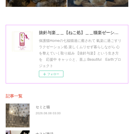
抜針与楽＿＿【ねこ処】＿＿猫楽ゼーションHome☆
保護猫Homeの七福猫達に癒されて 氣楽に過ごすリ
ラクゼーション処 楽しくムリせず暮らしながら 心
を整えていく取り組み 【抜針与楽】という生き方
を 応援中 キャッ☆と、喜ぶ Beautiful Earthプロ
ジェクト
フォロー
記事一覧
セミと猫
2026.08.08 03:00
ナスビ復活