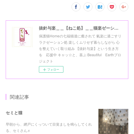
抜針与楽＿＿【ねこ処】＿＿猫楽ゼーションHome☆
保護猫Homeの七福猫達に癒されて 氣楽に過ごすリ
ラクゼーション処 楽しくムリせず暮らしながら 心
を整えていく取り組み 【抜針与楽】という生き方
を 応援中 キャッ☆と、喜ぶ Beautiful Earthプロ
ジェクト
フォロー
関連記事
セミと猫
早朝から、網戸にくっついて目覚ましを鳴らしてくれ
る、セミさん♬