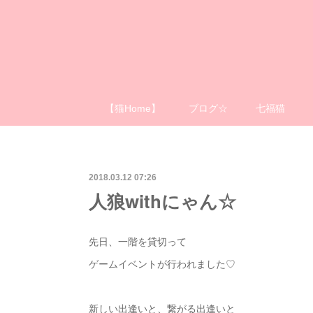
【猫Home】
ブログ☆
七福猫
2018.03.12 07:26
人狼withにゃん☆
先日、一階を貸切って
ゲームイベントが行われました♡
新しい出逢いと、繋がる出逢いと