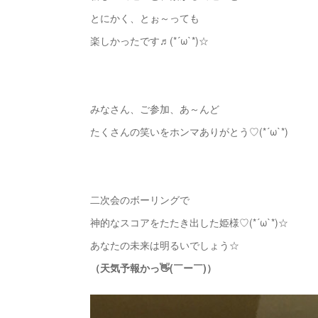
とにかく、とぉ～っても
楽しかったです♬(*´ω`*)☆
みなさん、ご参加、あ～んど
たくさんの笑いをホンマありがとう♡(*´ω`*)
二次会のボーリングで
神的なスコアをたたき出した姫様♡(*´ω`*)☆
あなたの未来は明るいでしょう☆
（天気予報かっ👋(￣ー￣)）