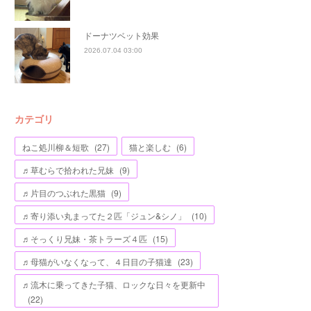
ドーナツベット効果
2026.07.04 03:00
カテゴリ
ねこ処川柳＆短歌
(
27
)
猫と楽しむ
(
6
)
♬草むらで拾われた兄妹
(
9
)
♬片目のつぶれた黒猫
(
9
)
♬寄り添い丸まってた２匹「ジュン&シノ」
(
10
)
♬そっくり兄妹・茶トラーズ４匹
(
15
)
♬母猫がいなくなって、４日目の子猫達
(
23
)
♬流木に乗ってきた子猫、ロックな日々を更新中
(
22
)