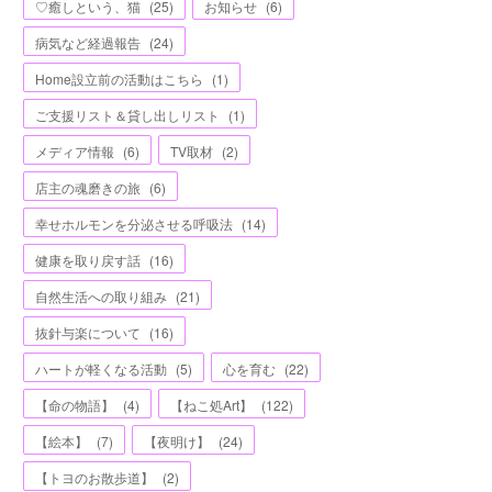
♡癒しという、猫
(
25
)
お知らせ
(
6
)
病気など経過報告
(
24
)
Home設立前の活動はこちら
(
1
)
ご支援リスト＆貸し出しリスト
(
1
)
メディア情報
(
6
)
TV取材
(
2
)
店主の魂磨きの旅
(
6
)
幸せホルモンを分泌させる呼吸法
(
14
)
健康を取り戻す話
(
16
)
自然生活への取り組み
(
21
)
抜針与楽について
(
16
)
ハートが軽くなる活動
(
5
)
心を育む
(
22
)
【命の物語】
(
4
)
【ねこ処Art】
(
122
)
【絵本】
(
7
)
【夜明け】
(
24
)
【トヨのお散歩道】
(
2
)