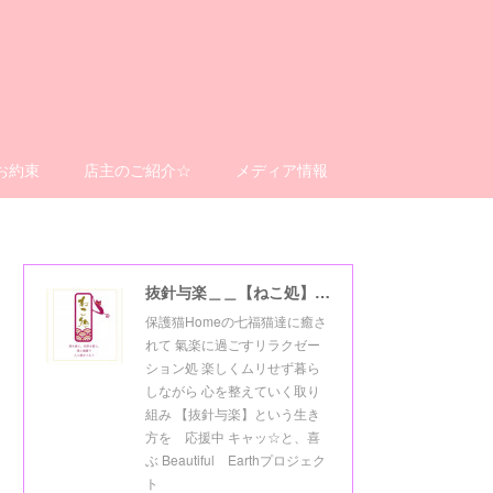
お約束
店主のご紹介☆
メディア情報
抜針与楽＿＿【ねこ処】＿＿猫楽ゼーションHome☆
保護猫Homeの七福猫達に癒さ
れて 氣楽に過ごすリラクゼー
ション処 楽しくムリせず暮ら
しながら 心を整えていく取り
組み 【抜針与楽】という生き
方を 応援中 キャッ☆と、喜
ぶ Beautiful Earthプロジェク
ト