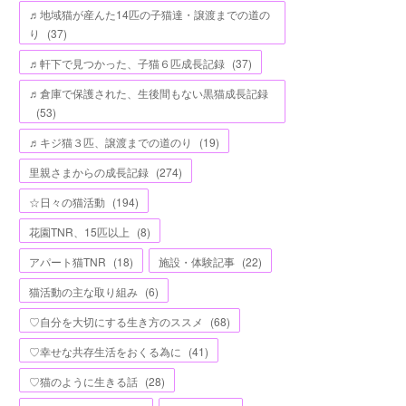
♬地域猫が産んた14匹の子猫達・譲渡までの道の
り
(
37
)
♬軒下で見つかった、子猫６匹成長記録
(
37
)
♬倉庫で保護された、生後間もない黒猫成長記録
(
53
)
♬キジ猫３匹、譲渡までの道のり
(
19
)
里親さまからの成長記録
(
274
)
☆日々の猫活動
(
194
)
花園TNR、15匹以上
(
8
)
アパート猫TNR
(
18
)
施設・体験記事
(
22
)
猫活動の主な取り組み
(
6
)
♡自分を大切にする生き方のススメ
(
68
)
♡幸せな共存生活をおくる為に
(
41
)
♡猫のように生きる話
(
28
)