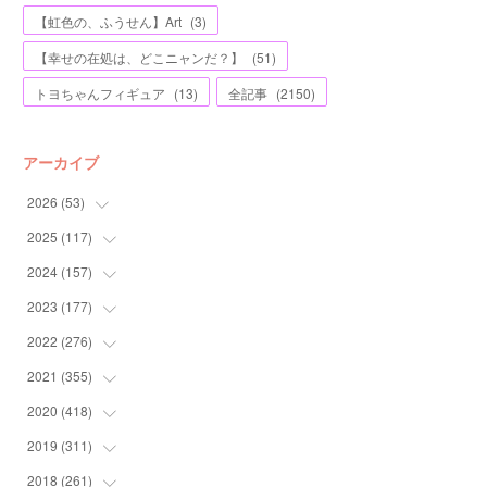
【虹色の、ふうせん】Art
(
3
)
【幸せの在処は、どこニャンだ？】
(
51
)
トヨちゃんフィギュア
(
13
)
全記事
(
2150
)
アーカイブ
2026
(
53
)
2025
(
117
(
1
)
)
(
5
)
2024
(
157
(
11
)
)
(
7
)
(
12
)
2023
(
177
(
13
)
)
(
11
)
(
12
)
(
13
)
2022
(
276
(
20
)
)
(
8
)
(
13
)
(
10
)
(
10
)
2021
(
355
(
17
)
)
(
6
)
(
6
)
(
13
)
(
11
)
(
16
)
2020
(
418
(
19
)
)
(
8
)
(
5
)
(
11
)
(
13
)
(
21
)
(
12
)
2019
(
311
(
44
)
)
(
7
)
(
3
)
(
11
)
(
15
)
(
21
)
(
16
)
(
59
)
2018
(
261
(
25
)
)