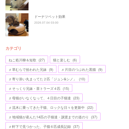
ドーナツベット効果
2026.07.04 03:00
カテゴリ
ねこ処川柳＆短歌
(
27
)
猫と楽しむ
(
6
)
♬草むらで拾われた兄妹
(
9
)
♬片目のつぶれた黒猫
(
9
)
♬寄り添い丸まってた２匹「ジュン&シノ」
(
10
)
♬そっくり兄妹・茶トラーズ４匹
(
15
)
♬母猫がいなくなって、４日目の子猫達
(
23
)
♬流木に乗ってきた子猫、ロックな日々を更新中
(
22
)
♬地域猫が産んた14匹の子猫達・譲渡までの道のり
(
37
)
♬軒下で見つかった、子猫６匹成長記録
(
37
)