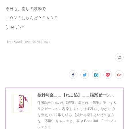
今日も、癒しの波動で
ＬＯＶＥにゃんどＰＥＡＣＥ
(｡･ω･｡)ﾉ♡
【ねこ処Art】
(
122
)
全記事
(
2150
)
抜針与楽＿＿【ねこ処】＿＿猫楽ゼーションHome☆
保護猫Homeの七福猫達に癒されて 氣楽に過ごすリ
ラクゼーション処 楽しくムリせず暮らしながら 心
を整えていく取り組み 【抜針与楽】という生き方
を 応援中 キャッ☆と、喜ぶ Beautiful Earthプロ
ジェクト