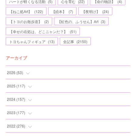
ハートが軽くなる活動
(
5
)
心を育む
(
22
)
【命の物語】
(
4
)
【ねこ処Art】
(
122
)
【絵本】
(
7
)
【夜明け】
(
24
)
【トヨのお散歩道】
(
2
)
【虹色の、ふうせん】Art
(
3
)
【幸せの在処は、どこニャンだ？】
(
51
)
トヨちゃんフィギュア
(
13
)
全記事
(
2150
)
アーカイブ
2026
(
53
)
(
1
)
2025
(
117
)
(
5
)
(
11
)
2024
(
157
)
(
7
)
(
12
)
(
13
)
2023
(
177
)
(
11
)
(
12
)
(
13
)
(
20
)
2022
(
276
)