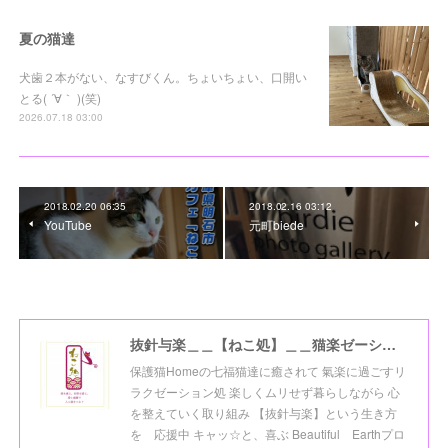
夏の猫達
犬歯２本がない、なすびくん。ちょいちょい、口開い
とる( ´∀｀ )(笑)
2026.07.18 03:00
2018.02.20 06:35
2018.02.16 03:12
YouTube
元町biede
抜針与楽＿＿【ねこ処】＿＿猫楽ゼーションHome☆
保護猫Homeの七福猫達に癒されて 氣楽に過ごすリ
ラクゼーション処 楽しくムリせず暮らしながら 心
を整えていく取り組み 【抜針与楽】という生き方
を 応援中 キャッ☆と、喜ぶ Beautiful Earthプロ