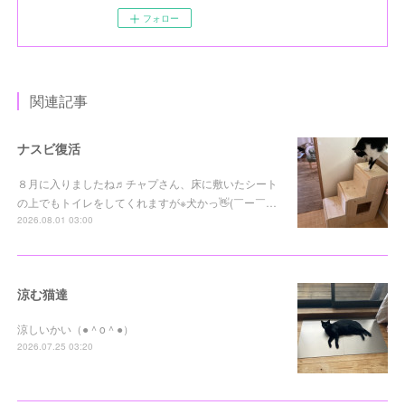
フォロー
関連記事
ナスビ復活
８月に入りましたね♬チャプさん、床に敷いたシート
の上でもトイレをしてくれますが※犬かっ👋(￣ー￣…
2026.08.01 03:00
涼む猫達
涼しいかい（●＾o＾●）
2026.07.25 03:20