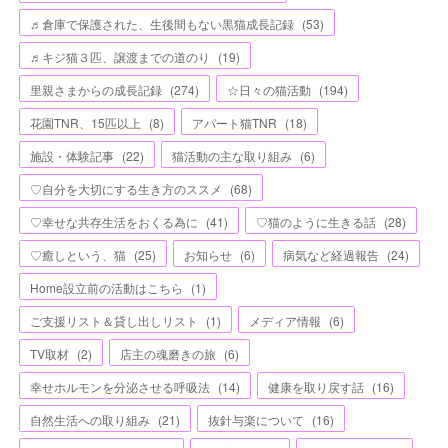
♬倉庫で保護された、生後間もない黒猫成長記録
(
53
)
♬キジ猫３匹、譲渡までの道のり
(
19
)
里親さまからの成長記録
(
274
)
☆日々の猫活動
(
194
)
花園TNR、15匹以上
(
8
)
アパート猫TNR
(
18
)
施設・体験記事
(
22
)
猫活動の主な取り組み
(
6
)
♡自分を大切にする生き方のススメ
(
68
)
♡幸せな共存生活をおくる為に
(
41
)
♡猫のように生きる話
(
28
)
♡癒しという、猫
(
25
)
お知らせ
(
6
)
病気など経過報告
(
24
)
Home設立前の活動はこちら
(
1
)
ご支援リスト＆貸し出しリスト
(
1
)
メディア情報
(
6
)
TV取材
(
2
)
店主の魂磨きの旅
(
6
)
幸せホルモンを分泌させる呼吸法
(
14
)
健康を取り戻す話
(
16
)
自然生活への取り組み
(
21
)
抜針与楽について
(
16
)