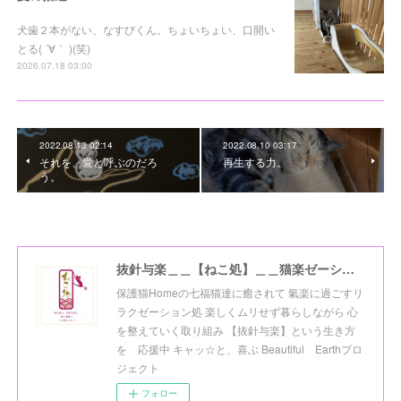
犬歯２本がない、なすびくん。ちょいちょい、口開い
とる( ´∀｀ )(笑)
2026.07.18 03:00
2022.08.13 02:14
2022.08.10 03:17
それを、愛と呼ぶのだろ
再生する力。
う。
抜針与楽＿＿【ねこ処】＿＿猫楽ゼーションHome☆
保護猫Homeの七福猫達に癒されて 氣楽に過ごすリ
ラクゼーション処 楽しくムリせず暮らしながら 心
を整えていく取り組み 【抜針与楽】という生き方
を 応援中 キャッ☆と、喜ぶ Beautiful Earthプロ
ジェクト
フォロー