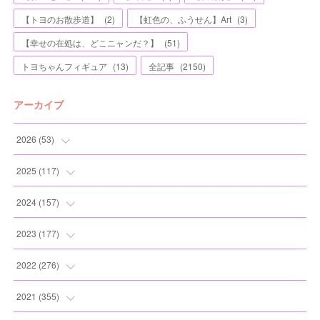
【トヨのお散歩道】
(
2
)
【虹色の、ふうせん】Art
(
3
)
【幸せの在処は、どこニャンだ？】
(
51
)
トヨちゃんフィギュア
(
13
)
全記事
(
2150
)
アーカイブ
2026
(
53
)
(
1
)
2025
(
117
)
(
5
)
(
11
)
2024
(
157
)
(
7
)
(
12
)
(
13
)
2023
(
177
)
(
11
)
(
12
)
(
13
)
(
20
)
2022
(
276
)
(
8
)
(
13
)
(
10
)
(
10
)
(
17
)
2021
(
355
)
(
6
)