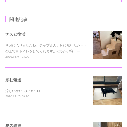
関連記事
ナスビ復活
８月に入りましたね♬チャプさん、床に敷いたシート
の上でもトイレをしてくれますが※犬かっ👋(￣ー￣…
2026.08.01 03:00
涼む猫達
涼しいかい（●＾o＾●）
2026.07.25 03:20
夏の猫達