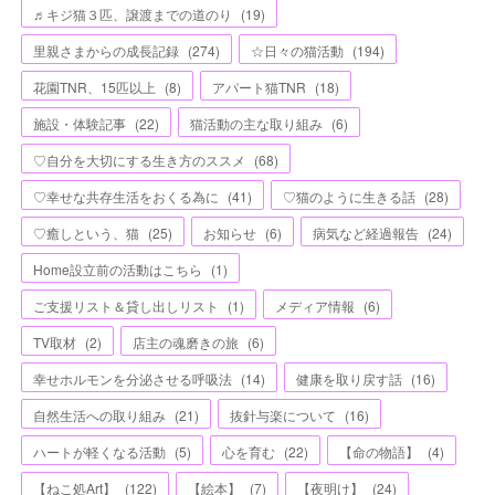
♬キジ猫３匹、譲渡までの道のり
(
19
)
里親さまからの成長記録
(
274
)
☆日々の猫活動
(
194
)
花園TNR、15匹以上
(
8
)
アパート猫TNR
(
18
)
施設・体験記事
(
22
)
猫活動の主な取り組み
(
6
)
♡自分を大切にする生き方のススメ
(
68
)
♡幸せな共存生活をおくる為に
(
41
)
♡猫のように生きる話
(
28
)
♡癒しという、猫
(
25
)
お知らせ
(
6
)
病気など経過報告
(
24
)
Home設立前の活動はこちら
(
1
)
ご支援リスト＆貸し出しリスト
(
1
)
メディア情報
(
6
)
TV取材
(
2
)
店主の魂磨きの旅
(
6
)
幸せホルモンを分泌させる呼吸法
(
14
)
健康を取り戻す話
(
16
)
自然生活への取り組み
(
21
)
抜針与楽について
(
16
)
ハートが軽くなる活動
(
5
)
心を育む
(
22
)
【命の物語】
(
4
)
【ねこ処Art】
(
122
)
【絵本】
(
7
)
【夜明け】
(
24
)