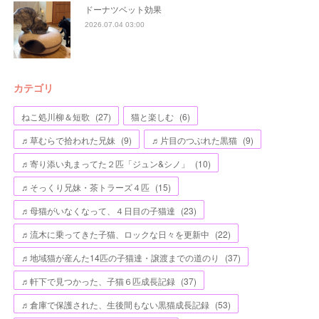
ドーナツベット効果
2026.07.04 03:00
カテゴリ
ねこ処川柳＆短歌
(
27
)
猫と楽しむ
(
6
)
♬草むらで拾われた兄妹
(
9
)
♬片目のつぶれた黒猫
(
9
)
♬寄り添い丸まってた２匹「ジュン&シノ」
(
10
)
♬そっくり兄妹・茶トラーズ４匹
(
15
)
♬母猫がいなくなって、４日目の子猫達
(
23
)
♬流木に乗ってきた子猫、ロックな日々を更新中
(
22
)
♬地域猫が産んた14匹の子猫達・譲渡までの道のり
(
37
)
♬軒下で見つかった、子猫６匹成長記録
(
37
)
♬倉庫で保護された、生後間もない黒猫成長記録
(
53
)