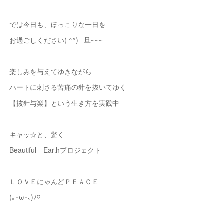
では今日も、ほっこりな一日を
お過ごしください( ^^) _旦~~~
＿＿＿＿＿＿＿＿＿＿＿＿＿＿＿＿＿
楽しみを与えてゆきながら
ハートに刺さる苦痛の針を抜いてゆく
【抜針与楽】という生き方を実践中
＿＿＿＿＿＿＿＿＿＿＿＿＿＿＿＿＿
キャッ☆と、驚く
Beautiful Earthプロジェクト
ＬＯＶＥにゃんどＰＥＡＣＥ
(｡･ω･｡)ﾉ♡