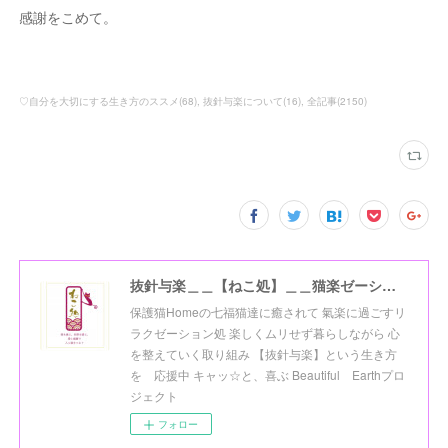
感謝をこめて。
♡自分を大切にする生き方のススメ
(
68
)
抜針与楽について
(
16
)
全記事
(
2150
)
抜針与楽＿＿【ねこ処】＿＿猫楽ゼーションHome☆
保護猫Homeの七福猫達に癒されて 氣楽に過ごすリ
ラクゼーション処 楽しくムリせず暮らしながら 心
を整えていく取り組み 【抜針与楽】という生き方
を 応援中 キャッ☆と、喜ぶ Beautiful Earthプロ
ジェクト
フォロー