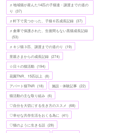
♬地域猫が産んた14匹の子猫達・譲渡までの道の
り
(
37
)
♬軒下で見つかった、子猫６匹成長記録
(
37
)
♬倉庫で保護された、生後間もない黒猫成長記録
(
53
)
♬キジ猫３匹、譲渡までの道のり
(
19
)
里親さまからの成長記録
(
274
)
☆日々の猫活動
(
194
)
花園TNR、15匹以上
(
8
)
アパート猫TNR
(
18
)
施設・体験記事
(
22
)
猫活動の主な取り組み
(
6
)
♡自分を大切にする生き方のススメ
(
68
)
♡幸せな共存生活をおくる為に
(
41
)
♡猫のように生きる話
(
28
)