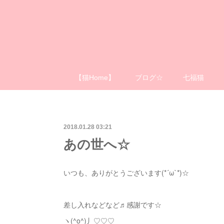
【猫Home】
ブログ☆
七福猫
2018.01.28 03:21
あの世へ☆
いつも、ありがとうございます(*´ω`*)☆
差し入れなどなど♬感謝です☆
ヽ(^o^)丿♡♡♡