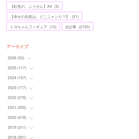
【虹色の、ふうせん】Art
(
3
)
【幸せの在処は、どこニャンだ？】
(
51
)
トヨちゃんフィギュア
(
13
)
全記事
(
2150
)
アーカイブ
2026
(
53
)
2025
(
117
(
1
)
)
(
5
)
2024
(
157
(
11
)
)
(
7
)
(
12
)
2023
(
177
(
13
)
)
(
11
)
(
12
)
(
13
)
2022
(
276
(
20
)
)
(
8
)
(
13
)
(
10
)
(
10
)
2021
(
355
(
17
)
)
(
6
)
(
6
)
(
13
)
(
11
)
(
16
)
2020
(
418
(
19
)
)
(
8
)
(
5
)
(
11
)
(
13
)
(
21
)
(
12
)
2019
(
311
(
44
)
)
(
7
)
(
3
)
(
11
)
(
15
)
(
21
)
(
16
)
(
59
)
2018
(
261
(
25
)
)