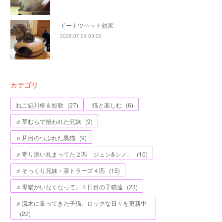
ドーナツベット効果
2026.07.04 03:00
カテゴリ
ねこ処川柳＆短歌
(
27
)
猫と楽しむ
(
6
)
♬草むらで拾われた兄妹
(
9
)
♬片目のつぶれた黒猫
(
9
)
♬寄り添い丸まってた２匹「ジュン&シノ」
(
10
)
♬そっくり兄妹・茶トラーズ４匹
(
15
)
♬母猫がいなくなって、４日目の子猫達
(
23
)
♬流木に乗ってきた子猫、ロックな日々を更新中
(
22
)