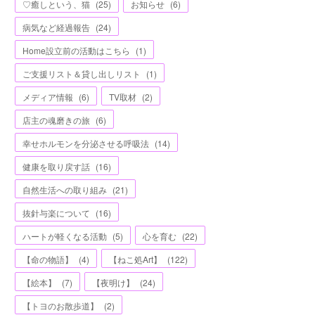
♡癒しという、猫
(
25
)
お知らせ
(
6
)
病気など経過報告
(
24
)
Home設立前の活動はこちら
(
1
)
ご支援リスト＆貸し出しリスト
(
1
)
メディア情報
(
6
)
TV取材
(
2
)
店主の魂磨きの旅
(
6
)
幸せホルモンを分泌させる呼吸法
(
14
)
健康を取り戻す話
(
16
)
自然生活への取り組み
(
21
)
抜針与楽について
(
16
)
ハートが軽くなる活動
(
5
)
心を育む
(
22
)
【命の物語】
(
4
)
【ねこ処Art】
(
122
)
【絵本】
(
7
)
【夜明け】
(
24
)
【トヨのお散歩道】
(
2
)