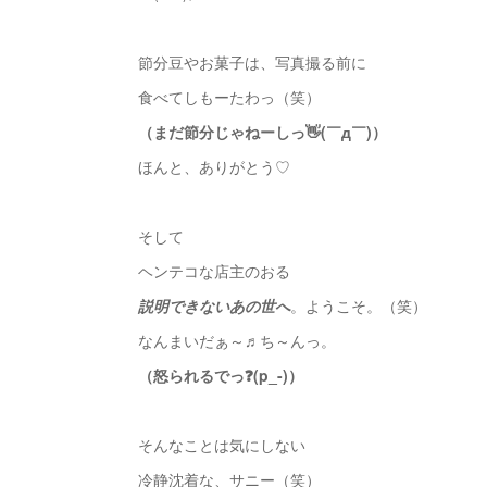
節分豆やお菓子は、写真撮る前に
食べてしもーたわっ（笑）
（まだ節分じゃねーしっ👋(￣д￣)）
ほんと、ありがとう♡
そして
ヘンテコな店主のおる
説明できないあの世へ
。ようこそ。（笑）
なんまいだぁ～♬ち～んっ。
（怒られるでっ❓(p_-)）
そんなことは気にしない
冷静沈着な、サニー（笑）