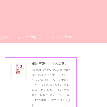
お約束
店主のご紹介☆
メディア情報
抜針与楽＿＿【ねこ処】＿＿猫楽ゼーションHome☆
保護猫Homeの七福猫達に癒さ
れて 氣楽に過ごすリラクゼー
ション処 楽しくムリせず暮ら
しながら 心を整えていく取り
組み 【抜針与楽】という生き
方を 応援中 キャッ☆と、喜
ぶ Beautiful Earthプロジェク
ト