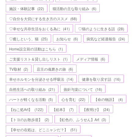
施設・体験記事
(
22
)
猫活動の主な取り組み
(
6
)
♡自分を大切にする生き方のススメ
(
68
)
♡幸せな共存生活をおくる為に
(
41
)
♡猫のように生きる話
(
28
)
♡癒しという、猫
(
25
)
お知らせ
(
6
)
病気など経過報告
(
24
)
Home設立前の活動はこちら
(
1
)
ご支援リスト＆貸し出しリスト
(
1
)
メディア情報
(
6
)
TV取材
(
2
)
店主の魂磨きの旅
(
6
)
幸せホルモンを分泌させる呼吸法
(
14
)
健康を取り戻す話
(
16
)
自然生活への取り組み
(
21
)
抜針与楽について
(
16
)
ハートが軽くなる活動
(
5
)
心を育む
(
22
)
【命の物語】
(
4
)
【ねこ処Art】
(
122
)
【絵本】
(
7
)
【夜明け】
(
24
)
【トヨのお散歩道】
(
2
)
【虹色の、ふうせん】Art
(
3
)
【幸せの在処は、どこニャンだ？】
(
51
)