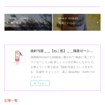
2018.01.12 03:21
2018.01.10 03:23
青の世界
写真という心
抜針与楽＿＿【ねこ処】＿＿猫楽ゼーションHome☆
保護猫Homeの七福猫達に癒されて 氣楽に過ごすリ
ラクゼーション処 楽しくムリせず暮らしながら 心
を整えていく取り組み 【抜針与楽】という生き方
を 応援中 キャッ☆と、喜ぶ Beautiful Earthプロ
ジェクト
フォロー
記事一覧