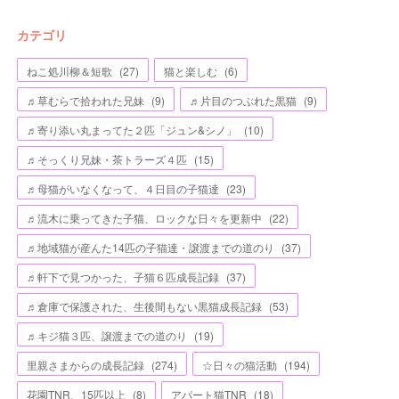
カテゴリ
ねこ処川柳＆短歌
(
27
)
猫と楽しむ
(
6
)
♬草むらで拾われた兄妹
(
9
)
♬片目のつぶれた黒猫
(
9
)
♬寄り添い丸まってた２匹「ジュン&シノ」
(
10
)
♬そっくり兄妹・茶トラーズ４匹
(
15
)
♬母猫がいなくなって、４日目の子猫達
(
23
)
♬流木に乗ってきた子猫、ロックな日々を更新中
(
22
)
♬地域猫が産んた14匹の子猫達・譲渡までの道のり
(
37
)
♬軒下で見つかった、子猫６匹成長記録
(
37
)
♬倉庫で保護された、生後間もない黒猫成長記録
(
53
)
♬キジ猫３匹、譲渡までの道のり
(
19
)
里親さまからの成長記録
(
274
)
☆日々の猫活動
(
194
)
花園TNR、15匹以上
(
8
)
アパート猫TNR
(
18
)