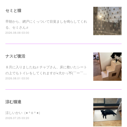
セミと猫
早朝から、網戸にくっついて目覚ましを鳴らしてくれ
る、セミさん♬
2026.08.08 03:00
ナスビ復活
８月に入りましたね♬チャプさん、床に敷いたシート
の上でもトイレをしてくれますが※犬かっ👋(￣ー￣…
2026.08.01 03:00
涼む猫達
涼しいかい（●＾o＾●）
2026.07.25 03:20