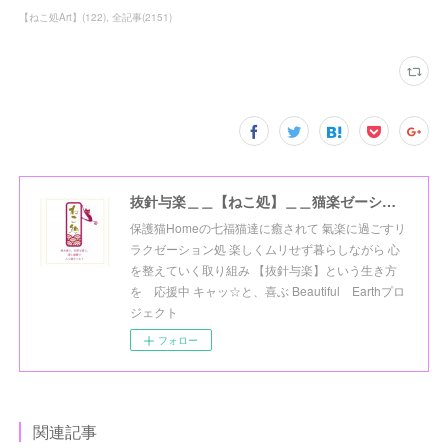
【ねこ処Art】
(
122
)
全記事
(
2151
)
抜針与楽＿＿【ねこ処】＿＿猫楽ゼーションHome☆
保護猫Homeの七福猫達に癒されて 氣楽に過ごすリ
ラクゼーション処 楽しくムリせず暮らしながら 心
を整えていく取り組み 【抜針与楽】という生き方
を 応援中 キャッ☆と、喜ぶ Beautiful Earthプロ
ジェクト
フォロー
関連記事