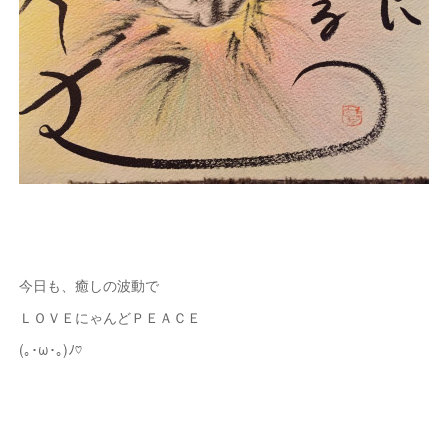
今日も、癒しの波動で
ＬＯＶＥにゃんどＰＥＡＣＥ
(｡･ω･｡)ﾉ♡