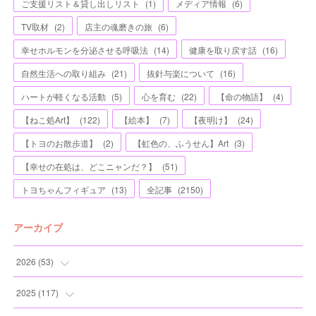
ご支援リスト＆貸し出しリスト
(
1
)
メディア情報
(
6
)
TV取材
(
2
)
店主の魂磨きの旅
(
6
)
幸せホルモンを分泌させる呼吸法
(
14
)
健康を取り戻す話
(
16
)
自然生活への取り組み
(
21
)
抜針与楽について
(
16
)
ハートが軽くなる活動
(
5
)
心を育む
(
22
)
【命の物語】
(
4
)
【ねこ処Art】
(
122
)
【絵本】
(
7
)
【夜明け】
(
24
)
【トヨのお散歩道】
(
2
)
【虹色の、ふうせん】Art
(
3
)
【幸せの在処は、どこニャンだ？】
(
51
)
トヨちゃんフィギュア
(
13
)
全記事
(
2150
)
アーカイブ
2026
(
53
)
(
1
)
2025
(
117
)