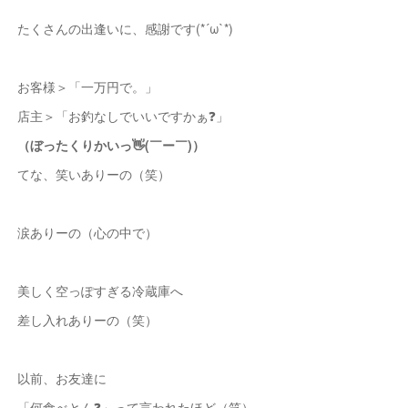
たくさんの出逢いに、感謝です(*´ω`*)
お客様＞「一万円で。」
店主＞「お釣なしでいいですかぁ❓」
（ぼったくりかいっ👋(￣ー￣)）
てな、笑いありーの（笑）
涙ありーの（心の中で）
美しく空っぽすぎる冷蔵庫へ
差し入れありーの（笑）
以前、お友達に
「何食べとん❓」って言われたほど（笑）