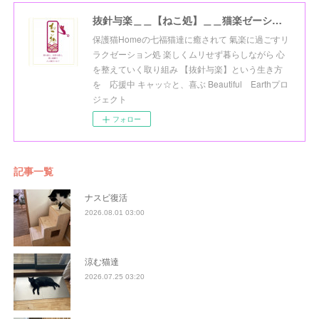
抜針与楽＿＿【ねこ処】＿＿猫楽ゼーションHome☆
保護猫Homeの七福猫達に癒されて 氣楽に過ごすリ
ラクゼーション処 楽しくムリせず暮らしながら 心
を整えていく取り組み 【抜針与楽】という生き方
を 応援中 キャッ☆と、喜ぶ Beautiful Earthプロ
ジェクト
フォロー
記事一覧
ナスビ復活
2026.08.01 03:00
涼む猫達
2026.07.25 03:20