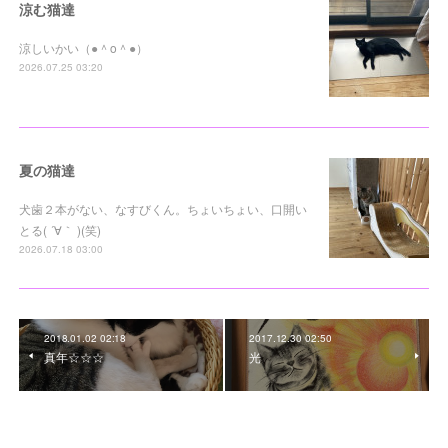
涼む猫達
涼しいかい（●＾o＾●）
2026.07.25 03:20
夏の猫達
犬歯２本がない、なすびくん。ちょいちょい、口開い
とる( ´∀｀ )(笑)
2026.07.18 03:00
2018.01.02 02:18
2017.12.30 02:50
真年☆☆☆
光