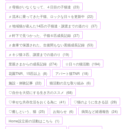
♬母猫がいなくなって、４日目の子猫達
(
23
)
♬流木に乗ってきた子猫、ロックな日々を更新中
(
22
)
♬地域猫が産んた14匹の子猫達・譲渡までの道のり
(
37
)
♬軒下で見つかった、子猫６匹成長記録
(
37
)
♬倉庫で保護された、生後間もない黒猫成長記録
(
53
)
♬キジ猫３匹、譲渡までの道のり
(
19
)
里親さまからの成長記録
(
274
)
☆日々の猫活動
(
194
)
花園TNR、15匹以上
(
8
)
アパート猫TNR
(
18
)
施設・体験記事
(
22
)
猫活動の主な取り組み
(
6
)
♡自分を大切にする生き方のススメ
(
68
)
♡幸せな共存生活をおくる為に
(
41
)
♡猫のように生きる話
(
28
)
♡癒しという、猫
(
25
)
お知らせ
(
6
)
病気など経過報告
(
24
)
Home設立前の活動はこちら
(
1
)