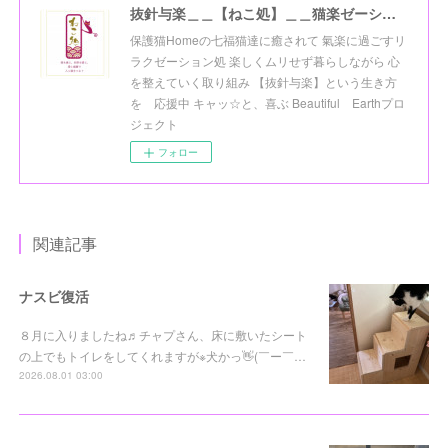
抜針与楽＿＿【ねこ処】＿＿猫楽ゼーションHome☆
保護猫Homeの七福猫達に癒されて 氣楽に過ごすリ
ラクゼーション処 楽しくムリせず暮らしながら 心
を整えていく取り組み 【抜針与楽】という生き方
を 応援中 キャッ☆と、喜ぶ Beautiful Earthプロ
ジェクト
フォロー
関連記事
ナスビ復活
８月に入りましたね♬チャプさん、床に敷いたシート
の上でもトイレをしてくれますが※犬かっ👋(￣ー￣…
2026.08.01 03:00