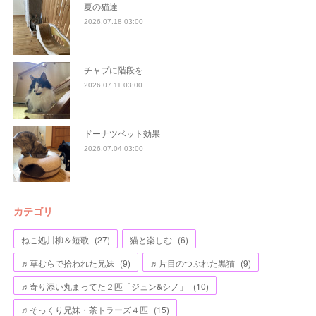
夏の猫達
2026.07.18 03:00
チャプに階段を
2026.07.11 03:00
ドーナツベット効果
2026.07.04 03:00
カテゴリ
ねこ処川柳＆短歌
(
27
)
猫と楽しむ
(
6
)
♬草むらで拾われた兄妹
(
9
)
♬片目のつぶれた黒猫
(
9
)
♬寄り添い丸まってた２匹「ジュン&シノ」
(
10
)
♬そっくり兄妹・茶トラーズ４匹
(
15
)