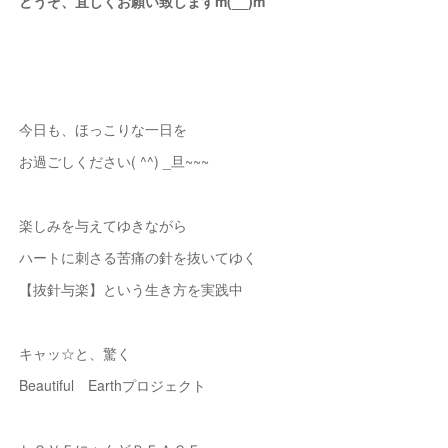
どうぞ、宜しくお願い致しますm(__)m
今日も、ほっこりな一日を
お過ごしください( ^^) _旦~~~
楽しみを与えてゆきながら
ハートに刺さる苦痛の針を抜いてゆく
【抜針与楽】という生き方を実践中
キャッ☆と、驚く
Beautiful Earthプロジェクト