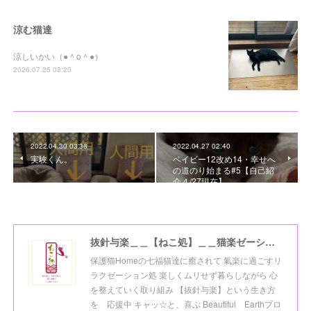
涼む猫達
涼しいかい（●＾o＾●）
2026.07.25 03:20
2022.04.30 03:38
2022.04.27 02:40
実験くん。
ベイビー12改め14・幸せへ
の道のり始まる#5【自己紹
介４/27現在】
抜針与楽＿＿【ねこ処】＿＿猫楽ゼーションHome☆
保護猫Homeの七福猫達に癒されて 氣楽に過ごすリ
ラクゼーション処 楽しくムリせず暮らしながら 心
を整えていく取り組み 【抜針与楽】という生き方
を 応援中 キャッ☆と、喜ぶ Beautiful Earthプロ