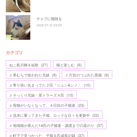
チャプに階段を
2026.07.11 03:00
カテゴリ
ねこ処川柳＆短歌
(
27
)
猫と楽しむ
(
6
)
♬草むらで拾われた兄妹
(
9
)
♬片目のつぶれた黒猫
(
9
)
♬寄り添い丸まってた２匹「ジュン&シノ」
(
10
)
♬そっくり兄妹・茶トラーズ４匹
(
15
)
♬母猫がいなくなって、４日目の子猫達
(
23
)
♬流木に乗ってきた子猫、ロックな日々を更新中
(
22
)
♬地域猫が産んた14匹の子猫達・譲渡までの道のり
(
37
)
♬軒下で見つかった、子猫６匹成長記録
(
37
)