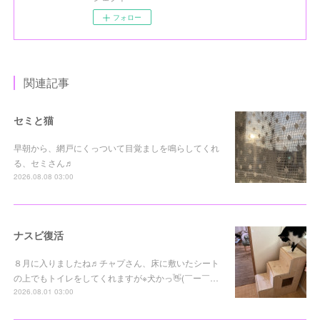
フォロー
関連記事
セミと猫
早朝から、網戸にくっついて目覚ましを鳴らしてくれ
る、セミさん♬
2026.08.08 03:00
ナスビ復活
８月に入りましたね♬チャプさん、床に敷いたシート
の上でもトイレをしてくれますが※犬かっ👋(￣ー￣…
2026.08.01 03:00