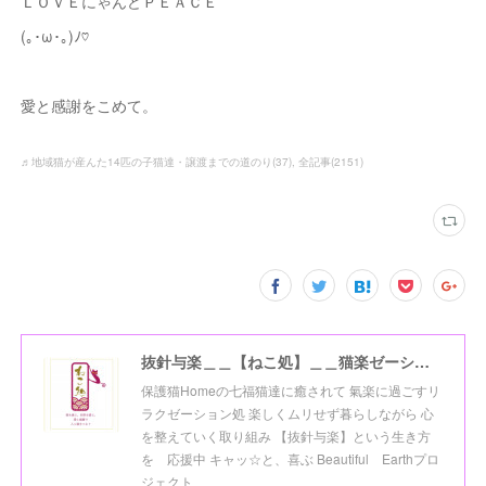
ＬＯＶＥにゃんどＰＥＡＣＥ
(｡･ω･｡)ﾉ♡
愛と感謝をこめて。
♬地域猫が産んた14匹の子猫達・譲渡までの道のり
(
37
)
全記事
(
2151
)
抜針与楽＿＿【ねこ処】＿＿猫楽ゼーションHome☆
保護猫Homeの七福猫達に癒されて 氣楽に過ごすリ
ラクゼーション処 楽しくムリせず暮らしながら 心
を整えていく取り組み 【抜針与楽】という生き方
を 応援中 キャッ☆と、喜ぶ Beautiful Earthプロ
ジェクト