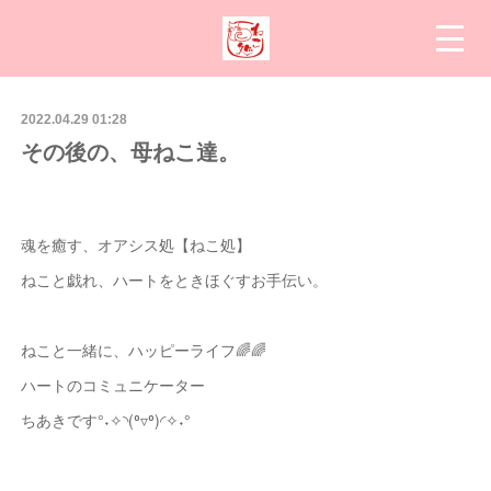
2022.04.29 01:28
その後の、母ねこ達。
魂を癒す、オアシス処【ねこ処】
ねこと戯れ、ハートをときほぐすお手伝い。
ねこと一緒に、ハッピーライフ🌈🌈
ハートのコミュニケーター
ちあきです°˖✧◝(⁰▿⁰)◜✧˖°