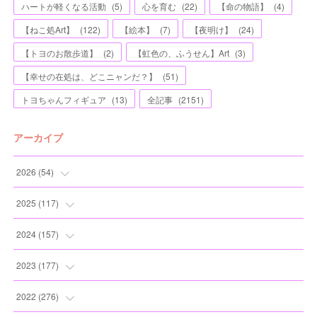
ハートが軽くなる活動
(
5
)
心を育む
(
22
)
【命の物語】
(
4
)
【ねこ処Art】
(
122
)
【絵本】
(
7
)
【夜明け】
(
24
)
【トヨのお散歩道】
(
2
)
【虹色の、ふうせん】Art
(
3
)
【幸せの在処は、どこニャンだ？】
(
51
)
トヨちゃんフィギュア
(
13
)
全記事
(
2151
)
アーカイブ
2026
(
54
)
(
2
)
2025
(
117
)
(
5
)
(
11
)
2024
(
157
)
(
7
)
(
12
)
(
13
)
2023
(
177
)
(
11
)
(
12
)
(
13
)
(
20
)
2022
(
276
)