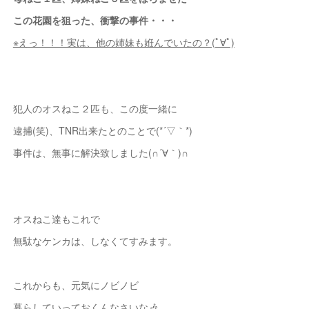
この花園を狙った、衝撃の事件・・・
※えっ！！！実は、他の姉妹も姙んでいたの？(ﾟ∀ﾟ)
犯人のオスねこ２匹も、この度一緒に
逮捕(笑)、TNR出来たとのことで(*´▽｀*)
事件は、無事に解決致しました(∩´∀｀)∩
オスねこ達もこれで
無駄なケンカは、しなくてすみます。
これからも、元気にノビノビ
暮らしていっておくんなさいな🎶