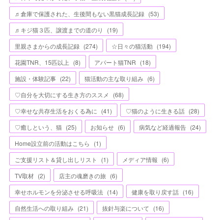
♬倉庫で保護された、生後間もない黒猫成長記録
(
53
)
♬キジ猫３匹、譲渡までの道のり
(
19
)
里親さまからの成長記録
(
274
)
☆日々の猫活動
(
194
)
花園TNR、15匹以上
(
8
)
アパート猫TNR
(
18
)
施設・体験記事
(
22
)
猫活動の主な取り組み
(
6
)
♡自分を大切にする生き方のススメ
(
68
)
♡幸せな共存生活をおくる為に
(
41
)
♡猫のように生きる話
(
28
)
♡癒しという、猫
(
25
)
お知らせ
(
6
)
病気など経過報告
(
24
)
Home設立前の活動はこちら
(
1
)
ご支援リスト＆貸し出しリスト
(
1
)
メディア情報
(
6
)
TV取材
(
2
)
店主の魂磨きの旅
(
6
)
幸せホルモンを分泌させる呼吸法
(
14
)
健康を取り戻す話
(
16
)
自然生活への取り組み
(
21
)
抜針与楽について
(
16
)