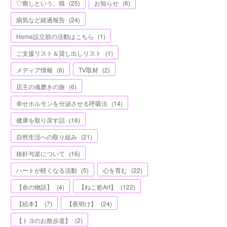
♡癒しという、猫
(
25
)
お知らせ
(
6
)
病気など経過報告
(
24
)
Home設立前の活動はこちら
(
1
)
ご支援リスト＆貸し出しリスト
(
1
)
メディア情報
(
6
)
TV取材
(
2
)
店主の魂磨きの旅
(
6
)
幸せホルモンを分泌させる呼吸法
(
14
)
健康を取り戻す話
(
16
)
自然生活への取り組み
(
21
)
抜針与楽について
(
16
)
ハートが軽くなる活動
(
5
)
心を育む
(
22
)
【命の物語】
(
4
)
【ねこ処Art】
(
122
)
【絵本】
(
7
)
【夜明け】
(
24
)
【トヨのお散歩道】
(
2
)