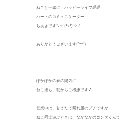
ねこと一緒に、ハッピーライフ🌈🌈
ハートのコミュニケーター
ちあきです°˖✧◝(⁰▿⁰)◜✧˖°
ありがとうございます(*^^*)
ぽかぽかの春の陽気に
ねこ達も、朝からご機嫌です🎵
営業中は、甘えたで照れ屋のプチですが
ねこ同士遊ぶときは、なかなかのゴンタくんで