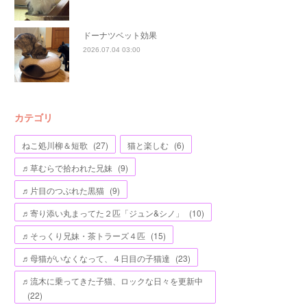
ドーナツベット効果
2026.07.04 03:00
カテゴリ
ねこ処川柳＆短歌
(
27
)
猫と楽しむ
(
6
)
♬草むらで拾われた兄妹
(
9
)
♬片目のつぶれた黒猫
(
9
)
♬寄り添い丸まってた２匹「ジュン&シノ」
(
10
)
♬そっくり兄妹・茶トラーズ４匹
(
15
)
♬母猫がいなくなって、４日目の子猫達
(
23
)
♬流木に乗ってきた子猫、ロックな日々を更新中
(
22
)