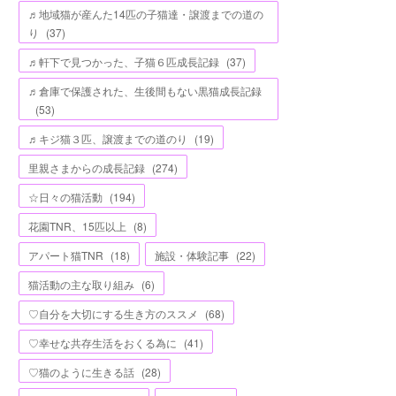
♬地域猫が産んた14匹の子猫達・譲渡までの道の
り
(
37
)
♬軒下で見つかった、子猫６匹成長記録
(
37
)
♬倉庫で保護された、生後間もない黒猫成長記録
(
53
)
♬キジ猫３匹、譲渡までの道のり
(
19
)
里親さまからの成長記録
(
274
)
☆日々の猫活動
(
194
)
花園TNR、15匹以上
(
8
)
アパート猫TNR
(
18
)
施設・体験記事
(
22
)
猫活動の主な取り組み
(
6
)
♡自分を大切にする生き方のススメ
(
68
)
♡幸せな共存生活をおくる為に
(
41
)
♡猫のように生きる話
(
28
)