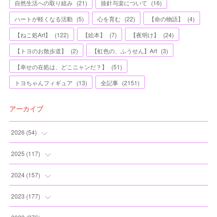
自然生活への取り組み
(
21
)
抜針与楽について
(
16
)
ハートが軽くなる活動
(
5
)
心を育む
(
22
)
【命の物語】
(
4
)
【ねこ処Art】
(
122
)
【絵本】
(
7
)
【夜明け】
(
24
)
【トヨのお散歩道】
(
2
)
【虹色の、ふうせん】Art
(
3
)
【幸せの在処は、どこニャンだ？】
(
51
)
トヨちゃんフィギュア
(
13
)
全記事
(
2151
)
アーカイブ
2026
(
54
)
(
2
)
2025
(
117
)
(
5
)
(
11
)
2024
(
157
)
(
7
)
(
12
)
(
13
)
2023
(
177
)
(
11
)
(
12
)
(
13
)
(
20
)