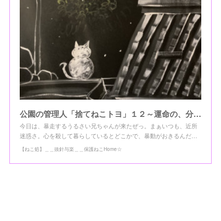
公園の管理人「捨てねこトヨ」１２～運命の、分かれ道～
今日は、暴走するうるさい兄ちゃんが来たぜっ。まぁいつも、近所
迷惑さ。心を殺して暮らしているとどこかで、暴動がおきるんだ…
【ねこ処】＿＿抜針与楽＿＿保護ねこHome☆