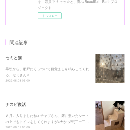
を 応援中 キャッ☆と、喜ぶ Beautiful Earthプロ
ジェクト
フォロー
関連記事
セミと猫
早朝から、網戸にくっついて目覚ましを鳴らしてくれ
る、セミさん♬
2026.08.08 03:00
ナスビ復活
８月に入りましたね♬チャプさん、床に敷いたシート
の上でもトイレをしてくれますが※犬かっ👋(￣ー￣…
2026.08.01 03:00