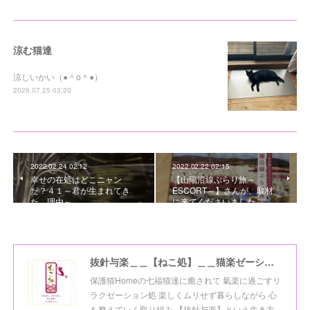
涼む猫達
涼しいかい（●＾o＾●）
2026.07.25 03:20
2022.02.24 02:12
2022.02.22 02:15
幸せの在処はどこニャン
【山陽沿線ぶらり旅～
だ？４１～君が生まれてき
ESCORT～】さんが、取材
た、理由～
に来てくださいました。
抜針与楽＿＿【ねこ処】＿＿猫楽ゼーションHome☆
保護猫Homeの七福猫達に癒されて 氣楽に過ごすリ
ラクゼーション処 楽しくムリせず暮らしながら 心
を整えていく取り組み 【抜針与楽】という生き方