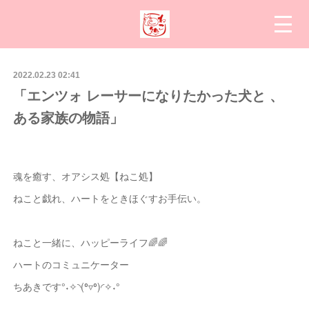
2022.02.23 02:41
「エンツォ レーサーになりたかった犬と 、
ある家族の物語」
魂を癒す、オアシス処【ねこ処】
ねこと戯れ、ハートをときほぐすお手伝い。
ねこと一緒に、ハッピーライフ🌈🌈
ハートのコミュニケーター
ちあきです°˖✧◝(⁰▿⁰)◜✧˖°