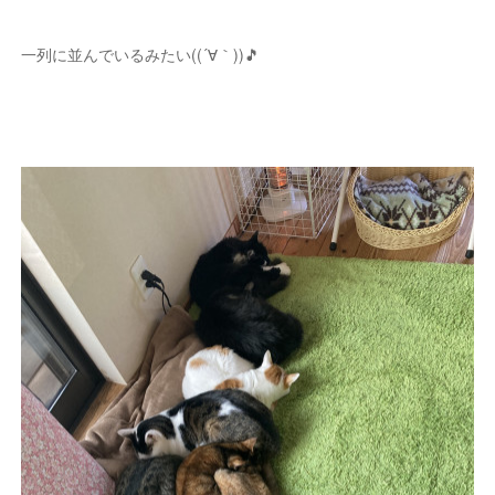
一列に並んでいるみたい((´∀｀))🎵