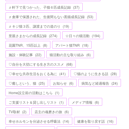
♬軒下で見つかった、子猫６匹成長記録
(
37
)
♬倉庫で保護された、生後間もない黒猫成長記録
(
53
)
♬キジ猫３匹、譲渡までの道のり
(
19
)
里親さまからの成長記録
(
274
)
☆日々の猫活動
(
194
)
花園TNR、15匹以上
(
8
)
アパート猫TNR
(
18
)
施設・体験記事
(
22
)
猫活動の主な取り組み
(
6
)
♡自分を大切にする生き方のススメ
(
68
)
♡幸せな共存生活をおくる為に
(
41
)
♡猫のように生きる話
(
28
)
♡癒しという、猫
(
25
)
お知らせ
(
6
)
病気など経過報告
(
24
)
Home設立前の活動はこちら
(
1
)
ご支援リスト＆貸し出しリスト
(
1
)
メディア情報
(
6
)
TV取材
(
2
)
店主の魂磨きの旅
(
6
)
幸せホルモンを分泌させる呼吸法
(
14
)
健康を取り戻す話
(
16
)