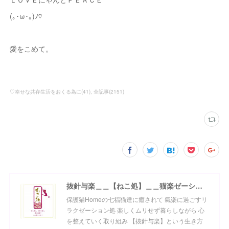
(｡･ω･｡)ﾉ♡
愛をこめて。
♡幸せな共存生活をおくる為に
(
41
)
全記事
(
2151
)
抜針与楽＿＿【ねこ処】＿＿猫楽ゼーションHome☆
保護猫Homeの七福猫達に癒されて 氣楽に過ごすリ
ラクゼーション処 楽しくムリせず暮らしながら 心
を整えていく取り組み 【抜針与楽】という生き方