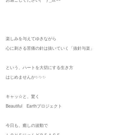
楽しみを与えてゆきながら
心に刺さる苦痛の針は抜いていく「抜針与楽」
という、ハートを大切にする生き方
はじめませんか✨✨✨
キャッ☆と、驚く
Beautiful Earthプロジェクト
今日も、癒しの波動で
ＬＯＶＥにゃんどＰＥＡＣＥ