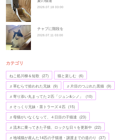
夏の猫達
2026.07.18 03:00
チャプに階段を
2026.07.11 03:00
カテゴリ
ねこ処川柳＆短歌
(
27
)
猫と楽しむ
(
6
)
♬草むらで拾われた兄妹
(
9
)
♬片目のつぶれた黒猫
(
9
)
♬寄り添い丸まってた２匹「ジュン&シノ」
(
10
)
♬そっくり兄妹・茶トラーズ４匹
(
15
)
♬母猫がいなくなって、４日目の子猫達
(
23
)
♬流木に乗ってきた子猫、ロックな日々を更新中
(
22
)
♬地域猫が産んた14匹の子猫達・譲渡までの道のり
(
37
)