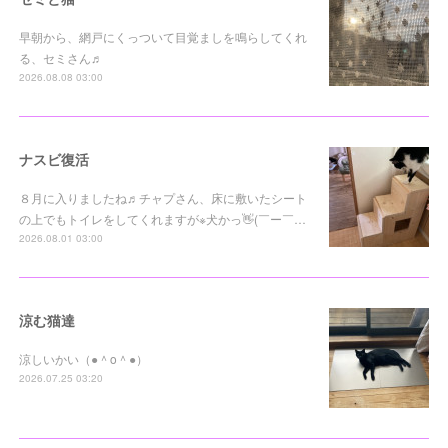
早朝から、網戸にくっついて目覚ましを鳴らしてくれ
る、セミさん♬
2026.08.08 03:00
ナスビ復活
８月に入りましたね♬チャプさん、床に敷いたシート
の上でもトイレをしてくれますが※犬かっ👋(￣ー￣…
2026.08.01 03:00
涼む猫達
涼しいかい（●＾o＾●）
2026.07.25 03:20