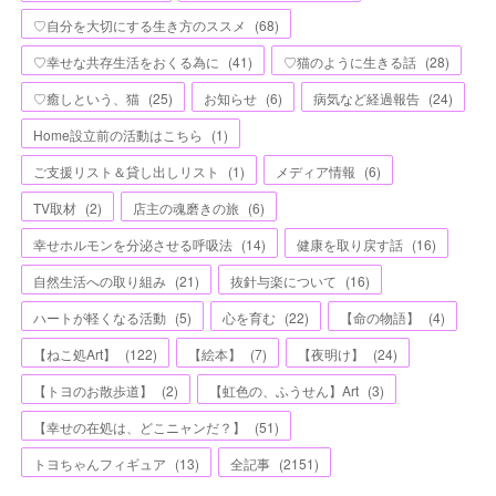
♡自分を大切にする生き方のススメ
(
68
)
♡幸せな共存生活をおくる為に
(
41
)
♡猫のように生きる話
(
28
)
♡癒しという、猫
(
25
)
お知らせ
(
6
)
病気など経過報告
(
24
)
Home設立前の活動はこちら
(
1
)
ご支援リスト＆貸し出しリスト
(
1
)
メディア情報
(
6
)
TV取材
(
2
)
店主の魂磨きの旅
(
6
)
幸せホルモンを分泌させる呼吸法
(
14
)
健康を取り戻す話
(
16
)
自然生活への取り組み
(
21
)
抜針与楽について
(
16
)
ハートが軽くなる活動
(
5
)
心を育む
(
22
)
【命の物語】
(
4
)
【ねこ処Art】
(
122
)
【絵本】
(
7
)
【夜明け】
(
24
)
【トヨのお散歩道】
(
2
)
【虹色の、ふうせん】Art
(
3
)
【幸せの在処は、どこニャンだ？】
(
51
)
トヨちゃんフィギュア
(
13
)
全記事
(
2151
)