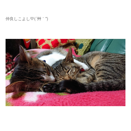
仲良しこよし💛(´艸｀*)