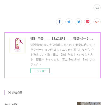
抜針与楽＿＿【ねこ処】＿＿猫楽ゼーションHome☆
保護猫Homeの七福猫達に癒されて 氣楽に過ごすリ
ラクゼーション処 楽しくムリせず暮らしながら 心
を整えていく取り組み 【抜針与楽】という生き方
を 応援中 キャッ☆と、喜ぶ Beautiful Earthプロ
ジェクト
フォロー
関連記事
セミと猫