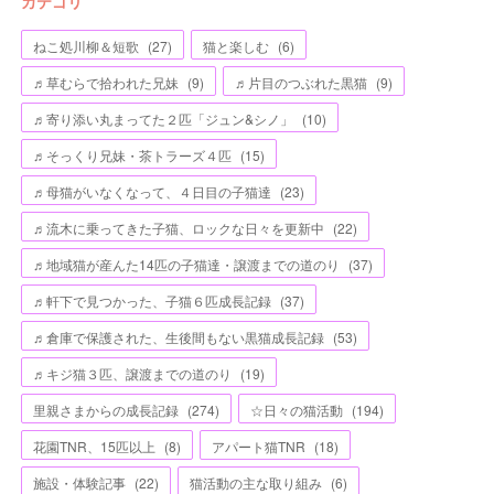
カテゴリ
ねこ処川柳＆短歌
(
27
)
猫と楽しむ
(
6
)
♬草むらで拾われた兄妹
(
9
)
♬片目のつぶれた黒猫
(
9
)
♬寄り添い丸まってた２匹「ジュン&シノ」
(
10
)
♬そっくり兄妹・茶トラーズ４匹
(
15
)
♬母猫がいなくなって、４日目の子猫達
(
23
)
♬流木に乗ってきた子猫、ロックな日々を更新中
(
22
)
♬地域猫が産んた14匹の子猫達・譲渡までの道のり
(
37
)
♬軒下で見つかった、子猫６匹成長記録
(
37
)
♬倉庫で保護された、生後間もない黒猫成長記録
(
53
)
♬キジ猫３匹、譲渡までの道のり
(
19
)
里親さまからの成長記録
(
274
)
☆日々の猫活動
(
194
)
花園TNR、15匹以上
(
8
)
アパート猫TNR
(
18
)
施設・体験記事
(
22
)
猫活動の主な取り組み
(
6
)