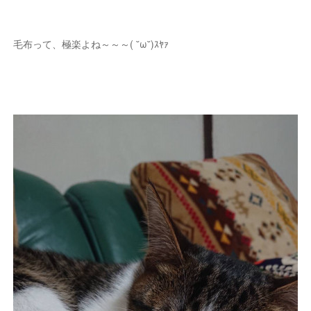
毛布って、極楽よね～～～( ˘ω˘)ｽﾔｧ