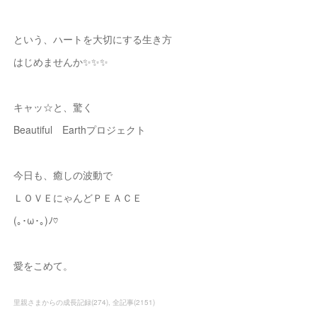
という、ハートを大切にする生き方
はじめませんか✨✨✨
キャッ☆と、驚く
Beautiful Earthプロジェクト
今日も、癒しの波動で
ＬＯＶＥにゃんどＰＥＡＣＥ
(｡･ω･｡)ﾉ♡
愛をこめて。
里親さまからの成長記録
(
274
)
全記事
(
2151
)