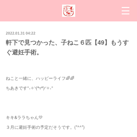
2022.01.31 04:22
軒下で見つかった、子ねこ６匹【49】もうす
ぐ避妊手術。
ねこと一緒に、ハッピーライフ🌈🌈
ちあきです°˖✧◝(⁰▿⁰)◜✧˖°
キキ&ララちゃん💛
３月に避妊手術の予定だそうです。(*^^*)