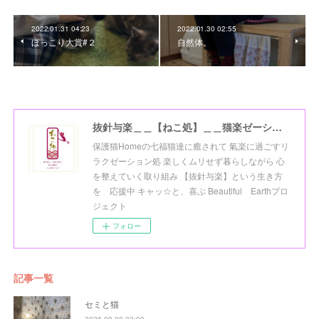
2022.01.31 04:23
2022.01.30 02:55
ほっこり大賞#２
自然体。
抜針与楽＿＿【ねこ処】＿＿猫楽ゼーションHome☆
保護猫Homeの七福猫達に癒されて 氣楽に過ごすリ
ラクゼーション処 楽しくムリせず暮らしながら 心
を整えていく取り組み 【抜針与楽】という生き方
を 応援中 キャッ☆と、喜ぶ Beautiful Earthプロ
ジェクト
フォロー
記事一覧
セミと猫