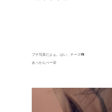
プチ写真だよぉ。はい、チーズ📷
あっかんべー😜