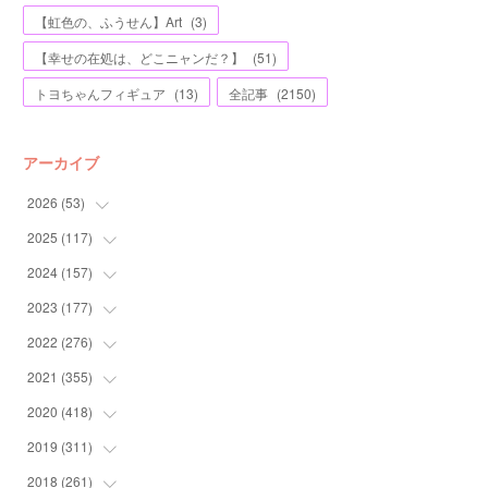
【虹色の、ふうせん】Art
(
3
)
【幸せの在処は、どこニャンだ？】
(
51
)
トヨちゃんフィギュア
(
13
)
全記事
(
2150
)
アーカイブ
2026
(
53
)
2025
(
117
(
1
)
)
(
5
)
2024
(
157
(
11
)
)
(
7
)
(
12
)
2023
(
177
(
13
)
)
(
11
)
(
12
)
(
13
)
2022
(
276
(
20
)
)
(
8
)
(
13
)
(
10
)
(
10
)
2021
(
355
(
17
)
)
(
6
)
(
6
)
(
13
)
(
11
)
(
16
)
2020
(
418
(
19
)
)
(
8
)
(
5
)
(
11
)
(
13
)
(
21
)
(
12
)
2019
(
311
(
44
)
)
(
7
)
(
3
)
(
11
)
(
15
)
(
21
)
(
16
)
(
59
)
2018
(
261
(
25
)
)