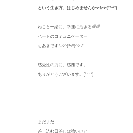
という生き方、はじめませんか✨✨✨(*^^*)
ねこと一緒に、幸運に活きる🌈🌈
ハートのコミュニケーター
ちあきです°˖✧◝(⁰▿⁰)◜✧˖°
感受性の力に、感謝です。
ありがとうございます。(*^^*)
まだまだ
差し込む日差しは強いけど