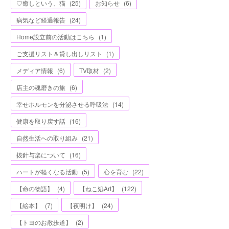
♡癒しという、猫
(
25
)
お知らせ
(
6
)
病気など経過報告
(
24
)
Home設立前の活動はこちら
(
1
)
ご支援リスト＆貸し出しリスト
(
1
)
メディア情報
(
6
)
TV取材
(
2
)
店主の魂磨きの旅
(
6
)
幸せホルモンを分泌させる呼吸法
(
14
)
健康を取り戻す話
(
16
)
自然生活への取り組み
(
21
)
抜針与楽について
(
16
)
ハートが軽くなる活動
(
5
)
心を育む
(
22
)
【命の物語】
(
4
)
【ねこ処Art】
(
122
)
【絵本】
(
7
)
【夜明け】
(
24
)
【トヨのお散歩道】
(
2
)