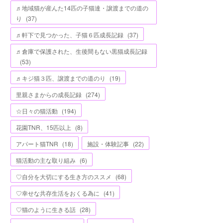
♬地域猫が産んた14匹の子猫達・譲渡までの道の
り
(
37
)
♬軒下で見つかった、子猫６匹成長記録
(
37
)
♬倉庫で保護された、生後間もない黒猫成長記録
(
53
)
♬キジ猫３匹、譲渡までの道のり
(
19
)
里親さまからの成長記録
(
274
)
☆日々の猫活動
(
194
)
花園TNR、15匹以上
(
8
)
アパート猫TNR
(
18
)
施設・体験記事
(
22
)
猫活動の主な取り組み
(
6
)
♡自分を大切にする生き方のススメ
(
68
)
♡幸せな共存生活をおくる為に
(
41
)
♡猫のように生きる話
(
28
)