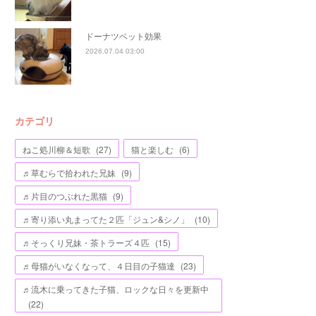
ドーナツベット効果
2026.07.04 03:00
カテゴリ
ねこ処川柳＆短歌
(
27
)
猫と楽しむ
(
6
)
♬草むらで拾われた兄妹
(
9
)
♬片目のつぶれた黒猫
(
9
)
♬寄り添い丸まってた２匹「ジュン&シノ」
(
10
)
♬そっくり兄妹・茶トラーズ４匹
(
15
)
♬母猫がいなくなって、４日目の子猫達
(
23
)
♬流木に乗ってきた子猫、ロックな日々を更新中
(
22
)