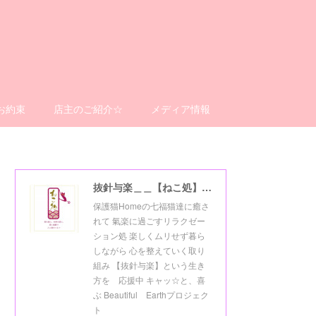
お約束
店主のご紹介☆
メディア情報
抜針与楽＿＿【ねこ処】＿＿猫楽ゼーションHome☆
保護猫Homeの七福猫達に癒さ
れて 氣楽に過ごすリラクゼー
ション処 楽しくムリせず暮ら
しながら 心を整えていく取り
組み 【抜針与楽】という生き
方を 応援中 キャッ☆と、喜
ぶ Beautiful Earthプロジェク
ト