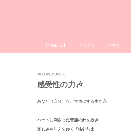
【猫Home】
ブログ☆
七福猫
2021.09.25 01:50
感受性の力🎶
あなた（自分）を、大切にする生き方。
ハートに刺さった苦痛の針を抜き
楽しみを与えてゆく「抜針与楽」