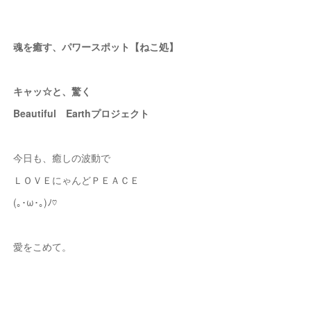
魂を癒す、パワースポット【ねこ処】
キャッ☆と、驚く
Beautiful Earthプロジェクト
今日も、癒しの波動で
ＬＯＶＥにゃんどＰＥＡＣＥ
(｡･ω･｡)ﾉ♡
愛をこめて。