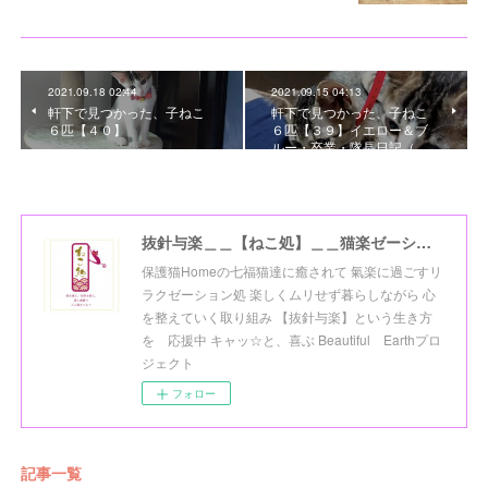
2021.09.18 02:44
2021.09.15 04:13
軒下で見つかった、子ねこ
軒下で見つかった、子ねこ
６匹【４０】
６匹【３９】イエロー＆ブ
ルー・卒業・隊長日記（…
抜針与楽＿＿【ねこ処】＿＿猫楽ゼーションHome☆
保護猫Homeの七福猫達に癒されて 氣楽に過ごすリ
ラクゼーション処 楽しくムリせず暮らしながら 心
を整えていく取り組み 【抜針与楽】という生き方
を 応援中 キャッ☆と、喜ぶ Beautiful Earthプロ
ジェクト
フォロー
記事一覧