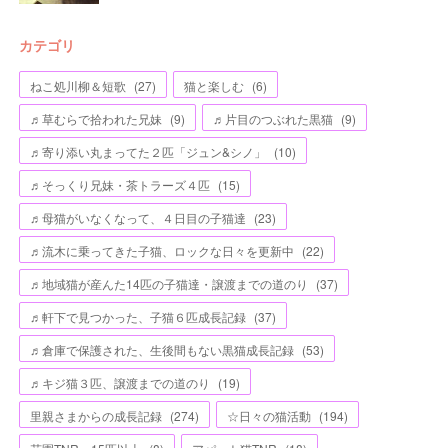
カテゴリ
ねこ処川柳＆短歌
(
27
)
猫と楽しむ
(
6
)
♬草むらで拾われた兄妹
(
9
)
♬片目のつぶれた黒猫
(
9
)
♬寄り添い丸まってた２匹「ジュン&シノ」
(
10
)
♬そっくり兄妹・茶トラーズ４匹
(
15
)
♬母猫がいなくなって、４日目の子猫達
(
23
)
♬流木に乗ってきた子猫、ロックな日々を更新中
(
22
)
♬地域猫が産んた14匹の子猫達・譲渡までの道のり
(
37
)
♬軒下で見つかった、子猫６匹成長記録
(
37
)
♬倉庫で保護された、生後間もない黒猫成長記録
(
53
)
♬キジ猫３匹、譲渡までの道のり
(
19
)
里親さまからの成長記録
(
274
)
☆日々の猫活動
(
194
)