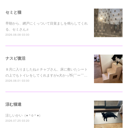
セミと猫
早朝から、網戸にくっついて目覚ましを鳴らしてくれ
る、セミさん♬
2026.08.08 03:00
ナスビ復活
８月に入りましたね♬チャプさん、床に敷いたシート
の上でもトイレをしてくれますが※犬かっ👋(￣ー￣…
2026.08.01 03:00
涼む猫達
涼しいかい（●＾o＾●）
2026.07.25 03:20