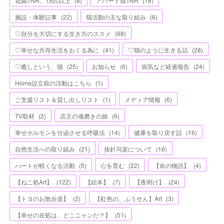
花園TNR、15匹以上
(
8
)
アパート猫TNR
(
18
)
施設・体験記事
(
22
)
猫活動の主な取り組み
(
6
)
♡自分を大切にする生き方のススメ
(
68
)
♡幸せな共存生活をおくる為に
(
41
)
♡猫のように生きる話
(
28
)
♡癒しという、猫
(
25
)
お知らせ
(
6
)
病気など経過報告
(
24
)
Home設立前の活動はこちら
(
1
)
ご支援リスト＆貸し出しリスト
(
1
)
メディア情報
(
6
)
TV取材
(
2
)
店主の魂磨きの旅
(
6
)
幸せホルモンを分泌させる呼吸法
(
14
)
健康を取り戻す話
(
16
)
自然生活への取り組み
(
21
)
抜針与楽について
(
16
)
ハートが軽くなる活動
(
5
)
心を育む
(
22
)
【命の物語】
(
4
)
【ねこ処Art】
(
122
)
【絵本】
(
7
)
【夜明け】
(
24
)
【トヨのお散歩道】
(
2
)
【虹色の、ふうせん】Art
(
3
)
【幸せの在処は、どこニャンだ？】
(
51
)