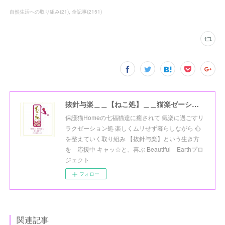
自然生活への取り組み
(
21
)
全記事
(
2151
)
抜針与楽＿＿【ねこ処】＿＿猫楽ゼーションHome☆
保護猫Homeの七福猫達に癒されて 氣楽に過ごすリ
ラクゼーション処 楽しくムリせず暮らしながら 心
を整えていく取り組み 【抜針与楽】という生き方
を 応援中 キャッ☆と、喜ぶ Beautiful Earthプロ
ジェクト
フォロー
関連記事