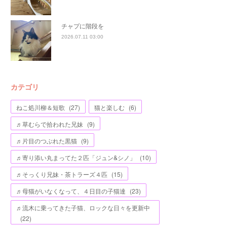
チャプに階段を
2026.07.11 03:00
カテゴリ
ねこ処川柳＆短歌
(
27
)
猫と楽しむ
(
6
)
♬草むらで拾われた兄妹
(
9
)
♬片目のつぶれた黒猫
(
9
)
♬寄り添い丸まってた２匹「ジュン&シノ」
(
10
)
♬そっくり兄妹・茶トラーズ４匹
(
15
)
♬母猫がいなくなって、４日目の子猫達
(
23
)
♬流木に乗ってきた子猫、ロックな日々を更新中
(
22
)