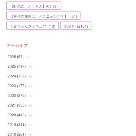
【虹色の、ふうせん】Art
(
3
)
【幸せの在処は、どこニャンだ？】
(
51
)
トヨちゃんフィギュア
(
13
)
全記事
(
2151
)
アーカイブ
2026
(
54
)
2025
(
117
(
2
)
)
(
5
)
2024
(
157
(
11
)
)
(
7
)
(
12
)
2023
(
177
(
13
)
)
(
11
)
(
12
)
(
13
)
2022
(
276
(
20
)
)
(
8
)
(
13
)
(
10
)
(
10
)
2021
(
355
(
17
)
)
(
6
)
(
6
)
(
13
)
(
11
)
(
16
)
2020
(
418
(
19
)
)
(
8
)
(
5
)
(
11
)
(
13
)
(
21
)
(
12
)
2019
(
311
(
44
)
)
(
7
)
(
3
)
(
11
)
(
15
)
(
21
)
(
16
)
(
59
)
2018
(
261
(
25
)
)