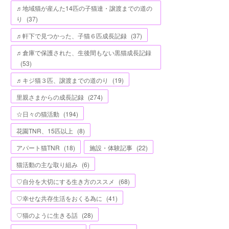
♬地域猫が産んた14匹の子猫達・譲渡までの道の
り
(
37
)
♬軒下で見つかった、子猫６匹成長記録
(
37
)
♬倉庫で保護された、生後間もない黒猫成長記録
(
53
)
♬キジ猫３匹、譲渡までの道のり
(
19
)
里親さまからの成長記録
(
274
)
☆日々の猫活動
(
194
)
花園TNR、15匹以上
(
8
)
アパート猫TNR
(
18
)
施設・体験記事
(
22
)
猫活動の主な取り組み
(
6
)
♡自分を大切にする生き方のススメ
(
68
)
♡幸せな共存生活をおくる為に
(
41
)
♡猫のように生きる話
(
28
)