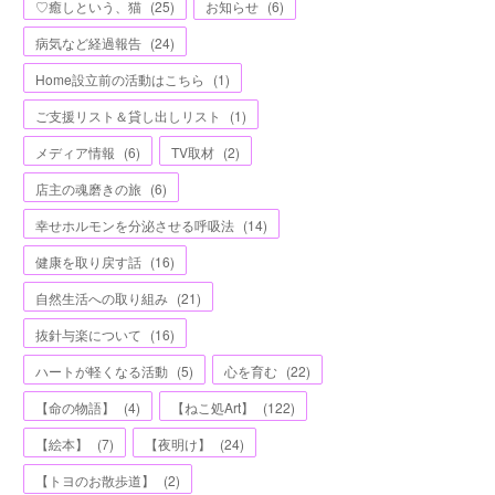
♡癒しという、猫
(
25
)
お知らせ
(
6
)
病気など経過報告
(
24
)
Home設立前の活動はこちら
(
1
)
ご支援リスト＆貸し出しリスト
(
1
)
メディア情報
(
6
)
TV取材
(
2
)
店主の魂磨きの旅
(
6
)
幸せホルモンを分泌させる呼吸法
(
14
)
健康を取り戻す話
(
16
)
自然生活への取り組み
(
21
)
抜針与楽について
(
16
)
ハートが軽くなる活動
(
5
)
心を育む
(
22
)
【命の物語】
(
4
)
【ねこ処Art】
(
122
)
【絵本】
(
7
)
【夜明け】
(
24
)
【トヨのお散歩道】
(
2
)