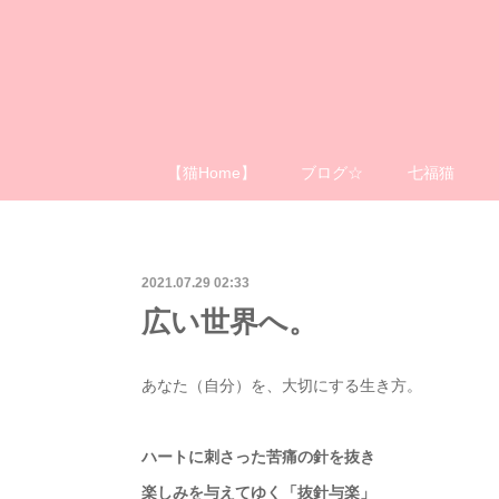
【猫Home】
ブログ☆
七福猫
2021.07.29 02:33
広い世界へ。
あなた（自分）を、大切にする生き方。
ハートに刺さった苦痛の針を抜き
楽しみを与えてゆく「抜針与楽」