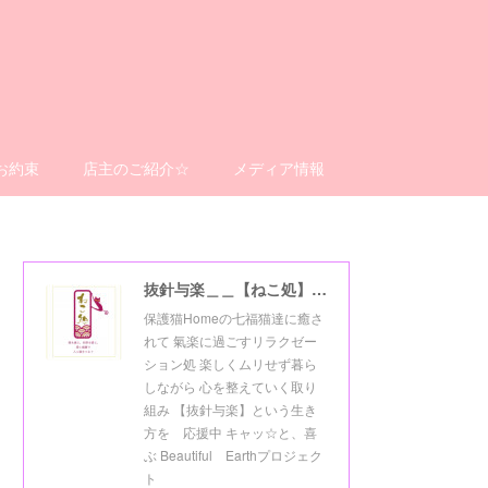
お約束
店主のご紹介☆
メディア情報
抜針与楽＿＿【ねこ処】＿＿猫楽ゼーションHome☆
保護猫Homeの七福猫達に癒さ
れて 氣楽に過ごすリラクゼー
ション処 楽しくムリせず暮ら
しながら 心を整えていく取り
組み 【抜針与楽】という生き
方を 応援中 キャッ☆と、喜
ぶ Beautiful Earthプロジェク
ト