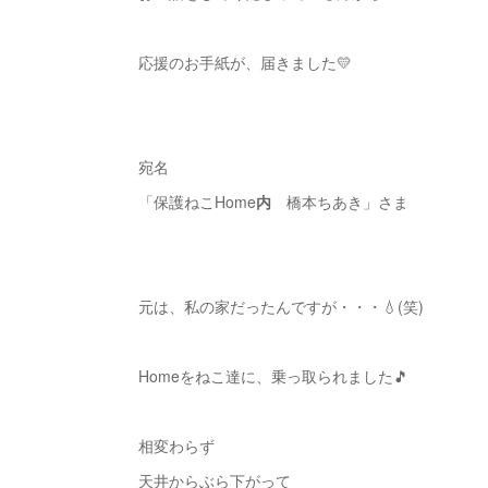
応援のお手紙が、届きました💛
宛名
「保護ねこHome
内
橋本ちあき」さま
元は、私の家だったんですが・・・💧(笑)
Homeをねこ達に、乗っ取られました🎵
相変わらず
天井からぶら下がって