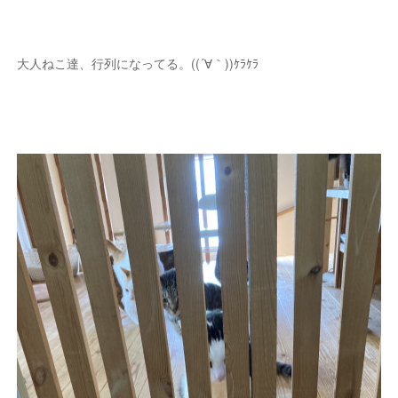
大人ねこ達、行列になってる。((´∀｀))ｹﾗｹﾗ