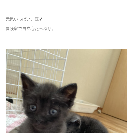
元気いっぱい、豆🎵
冒険家で自立心たっぷり。