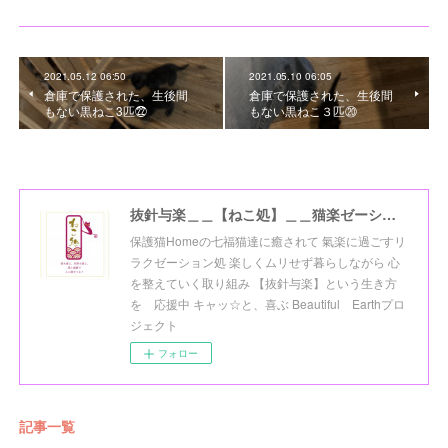
2021.05.12 06:50
2021.05.10 06:05
倉庫で保護された、生後間
倉庫で保護された、生後間
もない黒ねこ3匹㉒
もない黒ねこ３匹⑳
抜針与楽＿＿【ねこ処】＿＿猫楽ゼーションHome☆
保護猫Homeの七福猫達に癒されて 氣楽に過ごすリ
ラクゼーション処 楽しくムリせず暮らしながら 心
を整えていく取り組み 【抜針与楽】という生き方
を 応援中 キャッ☆と、喜ぶ Beautiful Earthプロ
ジェクト
フォロー
記事一覧