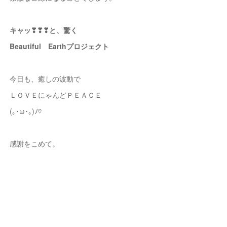
キャッ❣❣❣と、驚く
Beautiful Earthプロジェクト
今日も、癒しの波動で
ＬＯＶＥにゃんどＰＥＡＣＥ
(｡･ω･｡)ﾉ♡
感謝をこめて。