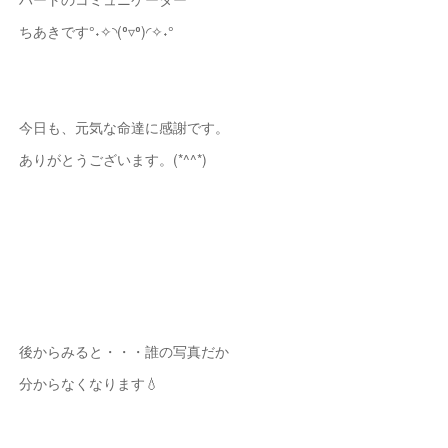
ちあきです°˖✧◝(⁰▿⁰)◜✧˖°
今日も、元気な命達に感謝です。
ありがとうございます。(*^^*)
後からみると・・・誰の写真だか
分からなくなります💧