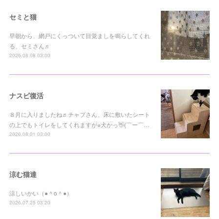
セミと猫
早朝から、網戸にくっついて目覚ましを鳴らしてくれ
る、セミさん♬
2026.08.08 03:00
ナスビ復活
８月に入りましたね♬チャプさん、床に敷いたシート
の上でもトイレをしてくれますが※犬かっ👋(￣ー￣…
2026.08.01 03:00
涼む猫達
涼しいかい（●＾o＾●）
2026.07.25 03:20