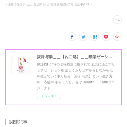
♬倉庫で保護された、生後間もない黒猫成長記録
(
53
)
全記事
(
2151
)
抜針与楽＿＿【ねこ処】＿＿猫楽ゼーションHome☆
保護猫Homeの七福猫達に癒されて 氣楽に過ごすリ
ラクゼーション処 楽しくムリせず暮らしながら 心
を整えていく取り組み 【抜針与楽】という生き方
を 応援中 キャッ☆と、喜ぶ Beautiful Earthプロ
ジェクト
フォロー
関連記事