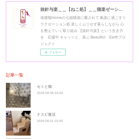
抜針与楽＿＿【ねこ処】＿＿猫楽ゼーションHome☆
保護猫Homeの七福猫達に癒されて 氣楽に過ごすリ
ラクゼーション処 楽しくムリせず暮らしながら 心
を整えていく取り組み 【抜針与楽】という生き方
を 応援中 キャッ☆と、喜ぶ Beautiful Earthプロ
ジェクト
フォロー
記事一覧
セミと猫
2026.08.08 03:00
ナスビ復活
2026.08.01 03:00