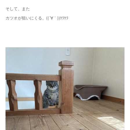
そして、また
カツオが狙いにくる。((´∀｀))ｹﾗｹﾗ