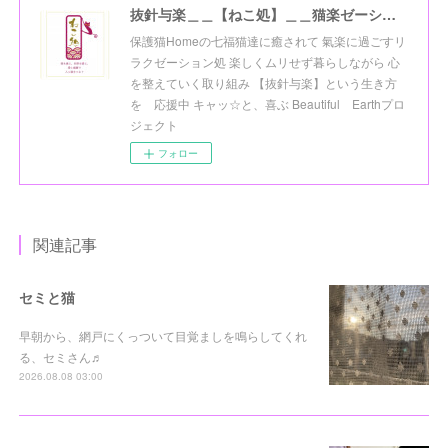
抜針与楽＿＿【ねこ処】＿＿猫楽ゼーションHome☆
保護猫Homeの七福猫達に癒されて 氣楽に過ごすリ
ラクゼーション処 楽しくムリせず暮らしながら 心
を整えていく取り組み 【抜針与楽】という生き方
を 応援中 キャッ☆と、喜ぶ Beautiful Earthプロ
ジェクト
フォロー
関連記事
セミと猫
早朝から、網戸にくっついて目覚ましを鳴らしてくれ
る、セミさん♬
2026.08.08 03:00