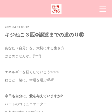
2021.04.01 03:12
キジねこ３匹✿譲渡までの道のり⑩
あなた（自分）を、大切にする生き方
はじめませんか。(*^^*)
エネルギーを軽くしていこう✨✨✨
ねこと一緒に、幸運を運ぶ🌈🌈
今日も自分に、愛を与えていますか❓
ハートのコミュニケーター
ちあきです°˖✧◝(⁰▿⁰)◜✧˖°