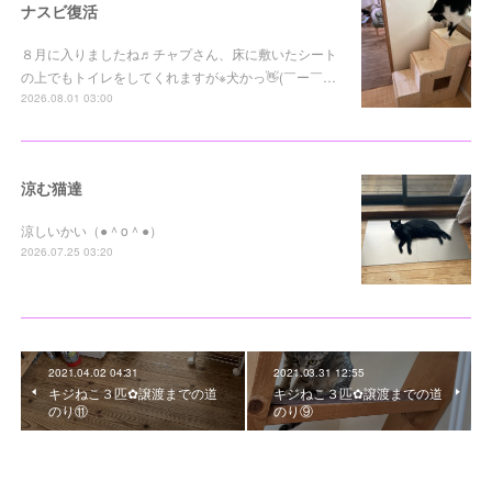
ナスビ復活
８月に入りましたね♬チャプさん、床に敷いたシート
の上でもトイレをしてくれますが※犬かっ👋(￣ー￣…
2026.08.01 03:00
涼む猫達
涼しいかい（●＾o＾●）
2026.07.25 03:20
2021.04.02 04:31
2021.03.31 12:55
キジねこ３匹✿譲渡までの道
キジねこ３匹✿譲渡までの道
のり⑪
のり⑨