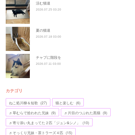
涼む猫達
2026.07.25 03:20
夏の猫達
2026.07.18 03:00
チャプに階段を
2026.07.11 03:00
カテゴリ
ねこ処川柳＆短歌
(
27
)
猫と楽しむ
(
6
)
♬草むらで拾われた兄妹
(
9
)
♬片目のつぶれた黒猫
(
9
)
♬寄り添い丸まってた２匹「ジュン&シノ」
(
10
)
♬そっくり兄妹・茶トラーズ４匹
(
15
)