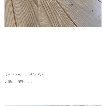
う～～～んっ。いい天気🌞
太陽に、感謝。。。