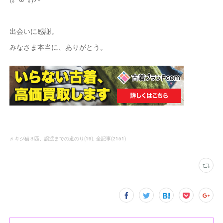
出会いに感謝。
みなさま本当に、ありがとう。
♬キジ猫３匹、譲渡までの道のり
(
19
)
全記事
(
2151
)