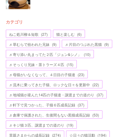
カテゴリ
ねこ処川柳＆短歌
(
27
)
猫と楽しむ
(
6
)
♬草むらで拾われた兄妹
(
9
)
♬片目のつぶれた黒猫
(
9
)
♬寄り添い丸まってた２匹「ジュン&シノ」
(
10
)
♬そっくり兄妹・茶トラーズ４匹
(
15
)
♬母猫がいなくなって、４日目の子猫達
(
23
)
♬流木に乗ってきた子猫、ロックな日々を更新中
(
22
)
♬地域猫が産んた14匹の子猫達・譲渡までの道のり
(
37
)
♬軒下で見つかった、子猫６匹成長記録
(
37
)
♬倉庫で保護された、生後間もない黒猫成長記録
(
53
)
♬キジ猫３匹、譲渡までの道のり
(
19
)
里親さまからの成長記録
(
274
)
☆日々の猫活動
(
194
)