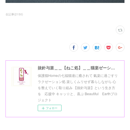
全記事
(
2150
)
抜針与楽＿＿【ねこ処】＿＿猫楽ゼーションHome☆
保護猫Homeの七福猫達に癒されて 氣楽に過ごすリ
ラクゼーション処 楽しくムリせず暮らしながら 心
を整えていく取り組み 【抜針与楽】という生き方
を 応援中 キャッ☆と、喜ぶ Beautiful Earthプロ
ジェクト
フォロー