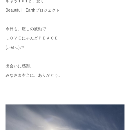
キャッ❣❣❣と、驚く
Beautiful Earthプロジェクト
今日も、癒しの波動で
ＬＯＶＥにゃんどＰＥＡＣＥ
(｡･ω･｡)ﾉ♡
出会いに感謝。
みなさま本当に、ありがとう。