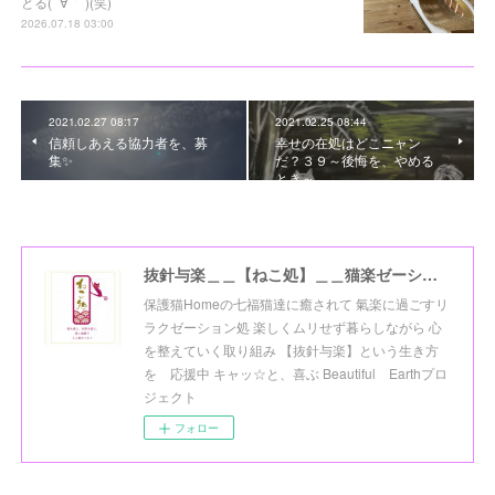
とる( ´∀｀ )(笑)
2026.07.18 03:00
2021.02.27 08:17
2021.02.25 08:44
信頼しあえる協力者を、募
幸せの在処はどこニャン
集✨
だ？３９～後悔を、やめる
とき～
抜針与楽＿＿【ねこ処】＿＿猫楽ゼーションHome☆
保護猫Homeの七福猫達に癒されて 氣楽に過ごすリ
ラクゼーション処 楽しくムリせず暮らしながら 心
を整えていく取り組み 【抜針与楽】という生き方
を 応援中 キャッ☆と、喜ぶ Beautiful Earthプロ
ジェクト
フォロー