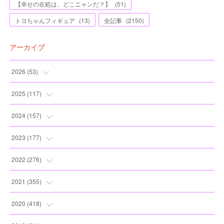
【幸せの在処は、どこニャンだ？】
(
51
)
トヨちゃんフィギュア
(
13
)
全記事
(
2150
)
アーカイブ
2026
(
53
)
(
1
)
2025
(
117
)
(
5
)
(
11
)
2024
(
157
)
(
7
)
(
12
)
(
13
)
2023
(
177
)
(
11
)
(
12
)
(
13
)
(
20
)
2022
(
276
)
(
8
)
(
13
)
(
10
)
(
10
)
(
17
)
2021
(
355
)
(
6
)
(
6
)
(
13
)
(
11
)
(
16
)
(
19
)
2020
(
418
)
(
8
)
(
5
)
(
11
)
(
13
)
(
21
)
(
12
)