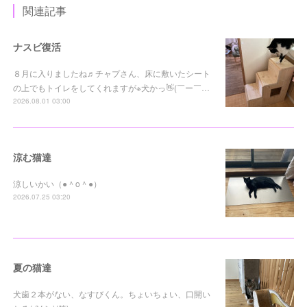
関連記事
ナスビ復活
８月に入りましたね♬チャプさん、床に敷いたシート
の上でもトイレをしてくれますが※犬かっ👋(￣ー￣…
2026.08.01 03:00
涼む猫達
涼しいかい（●＾o＾●）
2026.07.25 03:20
夏の猫達
犬歯２本がない、なすびくん。ちょいちょい、口開い