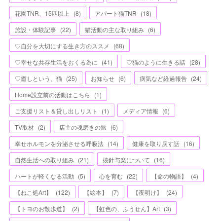
花園TNR、15匹以上
(
8
)
アパート猫TNR
(
18
)
施設・体験記事
(
22
)
猫活動の主な取り組み
(
6
)
♡自分を大切にする生き方のススメ
(
68
)
♡幸せな共存生活をおくる為に
(
41
)
♡猫のように生きる話
(
28
)
♡癒しという、猫
(
25
)
お知らせ
(
6
)
病気など経過報告
(
24
)
Home設立前の活動はこちら
(
1
)
ご支援リスト＆貸し出しリスト
(
1
)
メディア情報
(
6
)
TV取材
(
2
)
店主の魂磨きの旅
(
6
)
幸せホルモンを分泌させる呼吸法
(
14
)
健康を取り戻す話
(
16
)
自然生活への取り組み
(
21
)
抜針与楽について
(
16
)
ハートが軽くなる活動
(
5
)
心を育む
(
22
)
【命の物語】
(
4
)
【ねこ処Art】
(
122
)
【絵本】
(
7
)
【夜明け】
(
24
)
【トヨのお散歩道】
(
2
)
【虹色の、ふうせん】Art
(
3
)