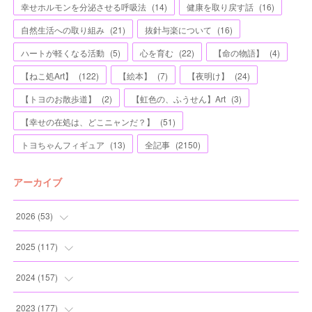
幸せホルモンを分泌させる呼吸法
(
14
)
健康を取り戻す話
(
16
)
自然生活への取り組み
(
21
)
抜針与楽について
(
16
)
ハートが軽くなる活動
(
5
)
心を育む
(
22
)
【命の物語】
(
4
)
【ねこ処Art】
(
122
)
【絵本】
(
7
)
【夜明け】
(
24
)
【トヨのお散歩道】
(
2
)
【虹色の、ふうせん】Art
(
3
)
【幸せの在処は、どこニャンだ？】
(
51
)
トヨちゃんフィギュア
(
13
)
全記事
(
2150
)
アーカイブ
2026
(
53
)
(
1
)
2025
(
117
)
(
5
)
(
11
)
2024
(
157
)
(
7
)
(
12
)
(
13
)
2023
(
177
)