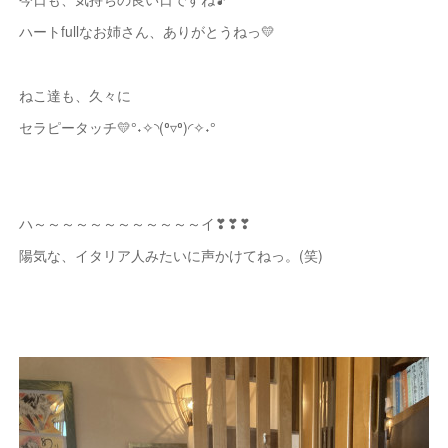
ハートfullなお姉さん、ありがとうねっ💛
ねこ達も、久々に
セラピータッチ💛°˖✧◝(⁰▿⁰)◜✧˖°
ハ～～～～～～～～～～～～イ❣❣❣
陽気な、イタリア人みたいに声かけてねっ。(笑)