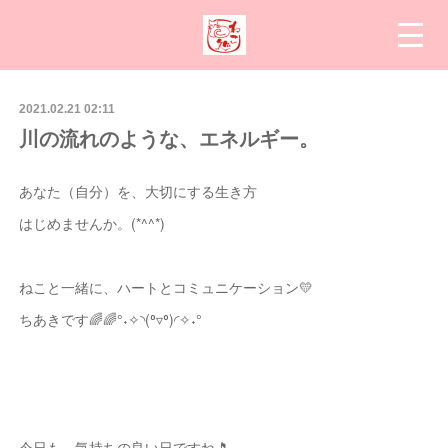
2021.02.21 02:11
川の流れのような、エネルギー。
あなた（自分）を、大切にする生き方
はじめませんか。(*^^*)
ねこと一緒に、ハートとコミュニケーション💛
ちあきです🌈🌈°˖✧◝(⁰▿⁰)◜✧˖°
今日も、気持ちの良い日ですね🎵