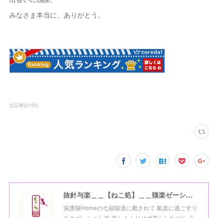
みなさま本当に、ありがとう。
全記事
(
2150
)
抜針与楽＿＿【ねこ処】＿＿猫楽ゼーションHome☆
保護猫Homeの七福猫達に癒されて 氣楽に過ごすリ
ラクゼーション処 楽しくムリせず暮らしながら 心