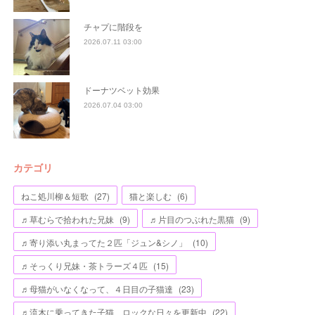
チャプに階段を
2026.07.11 03:00
ドーナツベット効果
2026.07.04 03:00
カテゴリ
ねこ処川柳＆短歌
(
27
)
猫と楽しむ
(
6
)
♬草むらで拾われた兄妹
(
9
)
♬片目のつぶれた黒猫
(
9
)
♬寄り添い丸まってた２匹「ジュン&シノ」
(
10
)
♬そっくり兄妹・茶トラーズ４匹
(
15
)
♬母猫がいなくなって、４日目の子猫達
(
23
)
♬流木に乗ってきた子猫、ロックな日々を更新中
(
22
)