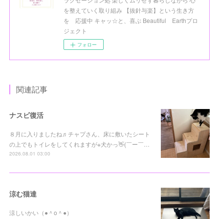
を整えていく取り組み 【抜針与楽】という生き方
を 応援中 キャッ☆と、喜ぶ Beautiful Earthプロ
ジェクト
フォロー
関連記事
ナスビ復活
８月に入りましたね♬チャプさん、床に敷いたシート
の上でもトイレをしてくれますが※犬かっ👋(￣ー￣…
2026.08.01 03:00
涼む猫達
涼しいかい（●＾o＾●）