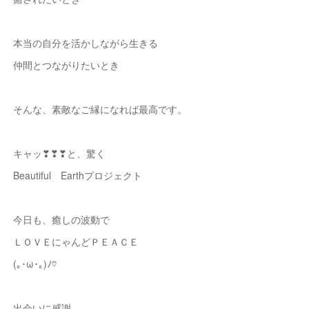
本当の自分を活かしながら生きる
仲間とつながりたいとき
そんな、素敵なご縁になれば最高です。
キャッ❣❣❣と、驚く
Beautiful Earthプロジェクト
今日も、癒しの波動で
ＬＯＶＥにゃんどＰＥＡＣＥ
(｡･ω･｡)ﾉ♡
出会いに感謝。