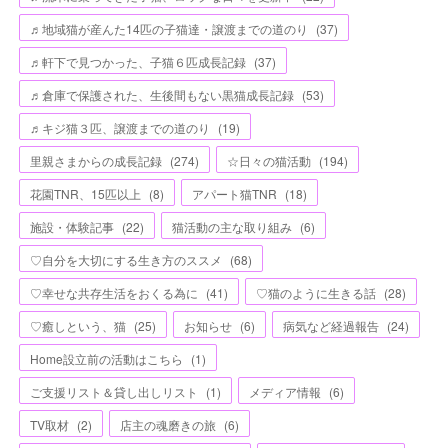
♬地域猫が産んた14匹の子猫達・譲渡までの道のり
(
37
)
♬軒下で見つかった、子猫６匹成長記録
(
37
)
♬倉庫で保護された、生後間もない黒猫成長記録
(
53
)
♬キジ猫３匹、譲渡までの道のり
(
19
)
里親さまからの成長記録
(
274
)
☆日々の猫活動
(
194
)
花園TNR、15匹以上
(
8
)
アパート猫TNR
(
18
)
施設・体験記事
(
22
)
猫活動の主な取り組み
(
6
)
♡自分を大切にする生き方のススメ
(
68
)
♡幸せな共存生活をおくる為に
(
41
)
♡猫のように生きる話
(
28
)
♡癒しという、猫
(
25
)
お知らせ
(
6
)
病気など経過報告
(
24
)
Home設立前の活動はこちら
(
1
)
ご支援リスト＆貸し出しリスト
(
1
)
メディア情報
(
6
)
TV取材
(
2
)
店主の魂磨きの旅
(
6
)