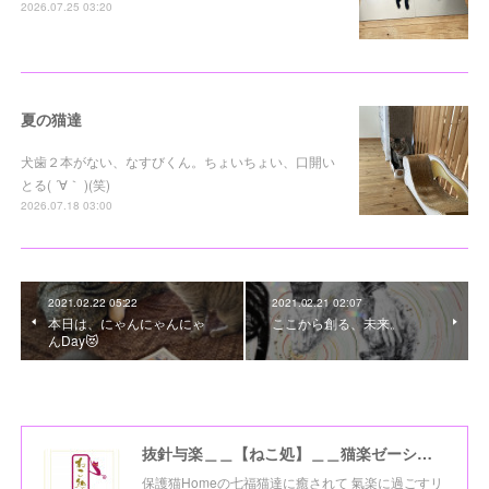
2026.07.25 03:20
夏の猫達
犬歯２本がない、なすびくん。ちょいちょい、口開い
とる( ´∀｀ )(笑)
2026.07.18 03:00
2021.02.22 05:22
2021.02.21 02:07
本日は、にゃんにゃんにゃ
ここから創る、未来。
んDay😻
抜針与楽＿＿【ねこ処】＿＿猫楽ゼーションHome☆
保護猫Homeの七福猫達に癒されて 氣楽に過ごすリ