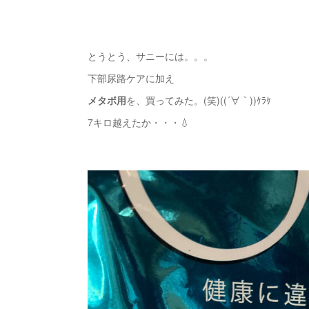
とうとう、サニーには。。。
下部尿路ケアに加え
メタボ用
を、買ってみた。(笑)((´∀｀))ｹﾗｹ
7キロ越えたか・・・💧