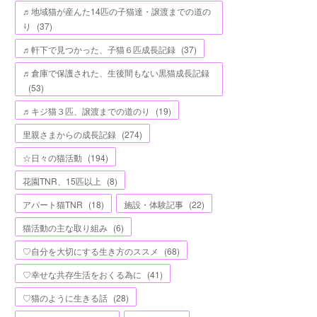
♬地域猫が産んた14匹の子猫達・譲渡までの道の
り
(
37
)
♬軒下で見つかった、子猫６匹成長記録
(
37
)
♬倉庫で保護された、生後間もない黒猫成長記録
(
53
)
♬キジ猫３匹、譲渡までの道のり
(
19
)
里親さまからの成長記録
(
274
)
☆日々の猫活動
(
194
)
花園TNR、15匹以上
(
8
)
アパート猫TNR
(
18
)
施設・体験記事
(
22
)
猫活動の主な取り組み
(
6
)
♡自分を大切にする生き方のススメ
(
68
)
♡幸せな共存生活をおくる為に
(
41
)
♡猫のように生きる話
(
28
)