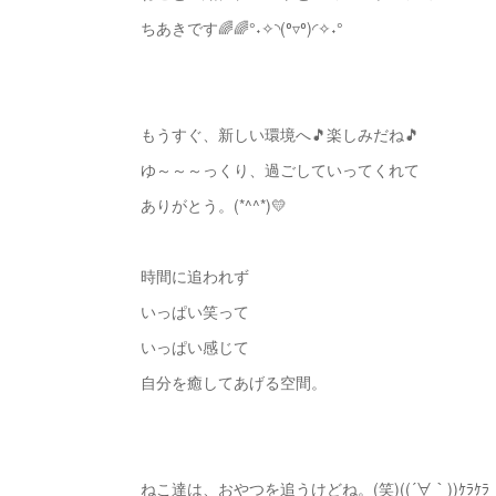
ちあきです🌈🌈°˖✧◝(⁰▿⁰)◜✧˖°
もうすぐ、新しい環境へ🎵楽しみだね🎵
ゆ～～～っくり、過ごしていってくれて
ありがとう。(*^^*)💛
時間に追われず
いっぱい笑って
いっぱい感じて
自分を癒してあげる空間。
ねこ達は、おやつを追うけどね。(笑)((´∀｀))ｹﾗｹﾗ