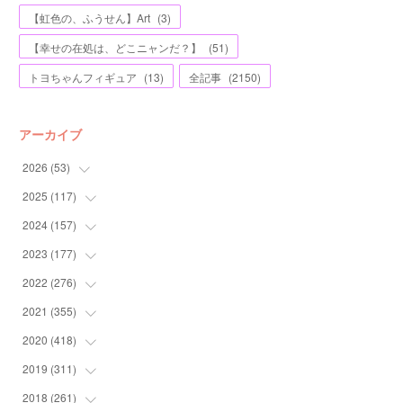
【虹色の、ふうせん】Art
(
3
)
【幸せの在処は、どこニャンだ？】
(
51
)
トヨちゃんフィギュア
(
13
)
全記事
(
2150
)
アーカイブ
2026
(
53
)
2025
(
117
(
1
)
)
(
5
)
2024
(
157
(
11
)
)
(
7
)
(
12
)
2023
(
177
(
13
)
)
(
11
)
(
12
)
(
13
)
2022
(
276
(
20
)
)
(
8
)
(
13
)
(
10
)
(
10
)
2021
(
355
(
17
)
)
(
6
)
(
6
)
(
13
)
(
11
)
(
16
)
2020
(
418
(
19
)
)
(
8
)
(
5
)
(
11
)
(
13
)
(
21
)
(
12
)
2019
(
311
(
44
)
)
(
7
)
(
3
)
(
11
)
(
15
)
(
21
)
(
16
)
(
59
)
2018
(
261
(
25
)
)