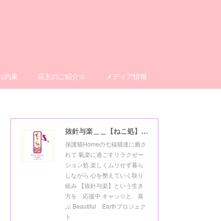
お約束
店主のご紹介☆
メディア情報
抜針与楽＿＿【ねこ処】＿＿猫楽ゼーションHome☆
保護猫Homeの七福猫達に癒さ
れて 氣楽に過ごすリラクゼー
ション処 楽しくムリせず暮ら
しながら 心を整えていく取り
組み 【抜針与楽】という生き
方を 応援中 キャッ☆と、喜
ぶ Beautiful Earthプロジェク
ト