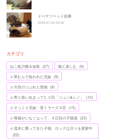
ドーナツベット効果
2026.07.04 03:00
カテゴリ
ねこ処川柳＆短歌
(
27
)
猫と楽しむ
(
6
)
♬草むらで拾われた兄妹
(
9
)
♬片目のつぶれた黒猫
(
9
)
♬寄り添い丸まってた２匹「ジュン&シノ」
(
10
)
♬そっくり兄妹・茶トラーズ４匹
(
15
)
♬母猫がいなくなって、４日目の子猫達
(
23
)
♬流木に乗ってきた子猫、ロックな日々を更新中
(
22
)