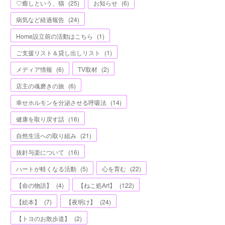
♡癒しという、猫
(
25
)
お知らせ
(
6
)
病気など経過報告
(
24
)
Home設立前の活動はこちら
(
1
)
ご支援リスト＆貸し出しリスト
(
1
)
メディア情報
(
6
)
TV取材
(
2
)
店主の魂磨きの旅
(
6
)
幸せホルモンを分泌させる呼吸法
(
14
)
健康を取り戻す話
(
16
)
自然生活への取り組み
(
21
)
抜針与楽について
(
16
)
ハートが軽くなる活動
(
5
)
心を育む
(
22
)
【命の物語】
(
4
)
【ねこ処Art】
(
122
)
【絵本】
(
7
)
【夜明け】
(
24
)
【トヨのお散歩道】
(
2
)