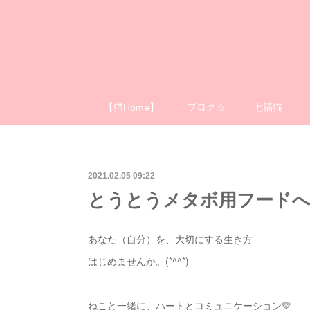
【猫Home】
ブログ☆
七福猫
2021.02.05 09:22
とうとうメタボ用フードへ。
あなた（自分）を、大切にする生き方
はじめませんか。(*^^*)
ねこと一緒に、ハートとコミュニケーション💛