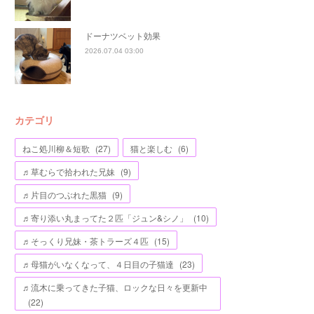
ドーナツベット効果
2026.07.04 03:00
カテゴリ
ねこ処川柳＆短歌
(
27
)
猫と楽しむ
(
6
)
♬草むらで拾われた兄妹
(
9
)
♬片目のつぶれた黒猫
(
9
)
♬寄り添い丸まってた２匹「ジュン&シノ」
(
10
)
♬そっくり兄妹・茶トラーズ４匹
(
15
)
♬母猫がいなくなって、４日目の子猫達
(
23
)
♬流木に乗ってきた子猫、ロックな日々を更新中
(
22
)