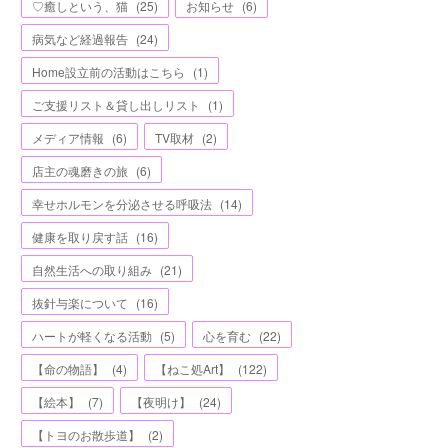
♡癒しという、猫
(
25
)
お知らせ
(
6
)
病気など経過報告
(
24
)
Home設立前の活動はこちら
(
1
)
ご支援リスト＆貸し出しリスト
(
1
)
メディア情報
(
6
)
TV取材
(
2
)
店主の魂磨きの旅
(
6
)
幸せホルモンを分泌させる呼吸法
(
14
)
健康を取り戻す話
(
16
)
自然生活への取り組み
(
21
)
抜針与楽について
(
16
)
ハートが軽くなる活動
(
5
)
心を育む
(
22
)
【命の物語】
(
4
)
【ねこ処Art】
(
122
)
【絵本】
(
7
)
【夜明け】
(
24
)
【トヨのお散歩道】
(
2
)