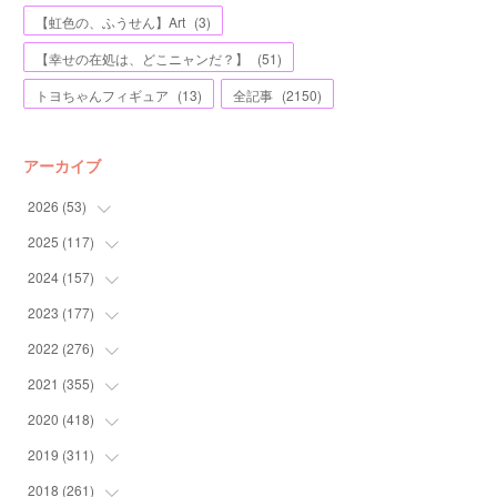
【虹色の、ふうせん】Art
(
3
)
【幸せの在処は、どこニャンだ？】
(
51
)
トヨちゃんフィギュア
(
13
)
全記事
(
2150
)
アーカイブ
2026
(
53
)
2025
(
117
(
1
)
)
(
5
)
2024
(
157
(
11
)
)
(
7
)
(
12
)
2023
(
177
(
13
)
)
(
11
)
(
12
)
(
13
)
2022
(
276
(
20
)
)
(
8
)
(
13
)
(
10
)
(
10
)
2021
(
355
(
17
)
)
(
6
)
(
6
)
(
13
)
(
11
)
(
16
)
2020
(
418
(
19
)
)
(
8
)
(
5
)
(
11
)
(
13
)
(
21
)
(
12
)
2019
(
311
(
44
)
)
(
7
)
(
3
)
(
11
)
(
15
)
(
21
)
(
16
)
(
59
)
2018
(
261
(
25
)
)