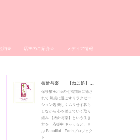
お約束
店主のご紹介☆
メディア情報
抜針与楽＿＿【ねこ処】＿＿猫楽ゼーションHome☆
保護猫Homeの七福猫達に癒さ
れて 氣楽に過ごすリラクゼー
ション処 楽しくムリせず暮ら
しながら 心を整えていく取り
組み 【抜針与楽】という生き
方を 応援中 キャッ☆と、喜
ぶ Beautiful Earthプロジェク
ト