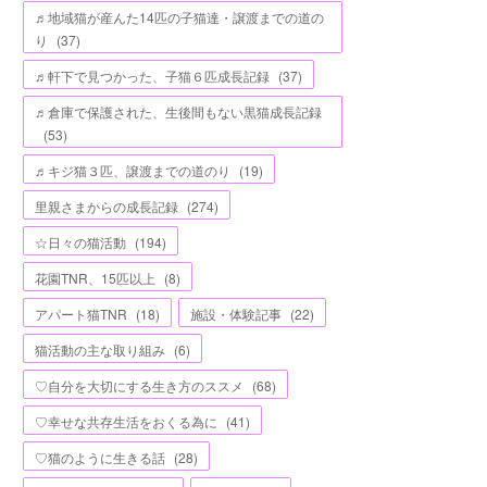
♬地域猫が産んた14匹の子猫達・譲渡までの道の
り
(
37
)
♬軒下で見つかった、子猫６匹成長記録
(
37
)
♬倉庫で保護された、生後間もない黒猫成長記録
(
53
)
♬キジ猫３匹、譲渡までの道のり
(
19
)
里親さまからの成長記録
(
274
)
☆日々の猫活動
(
194
)
花園TNR、15匹以上
(
8
)
アパート猫TNR
(
18
)
施設・体験記事
(
22
)
猫活動の主な取り組み
(
6
)
♡自分を大切にする生き方のススメ
(
68
)
♡幸せな共存生活をおくる為に
(
41
)
♡猫のように生きる話
(
28
)