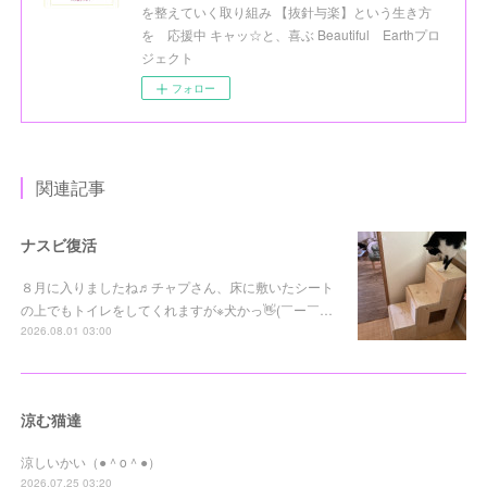
を整えていく取り組み 【抜針与楽】という生き方
を 応援中 キャッ☆と、喜ぶ Beautiful Earthプロ
ジェクト
フォロー
関連記事
ナスビ復活
８月に入りましたね♬チャプさん、床に敷いたシート
の上でもトイレをしてくれますが※犬かっ👋(￣ー￣…
2026.08.01 03:00
涼む猫達
涼しいかい（●＾o＾●）
2026.07.25 03:20