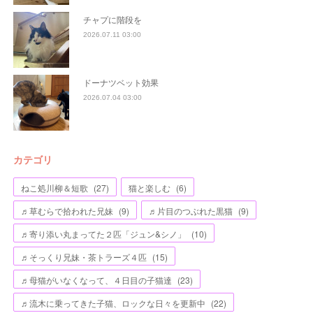
チャプに階段を
2026.07.11 03:00
ドーナツベット効果
2026.07.04 03:00
カテゴリ
ねこ処川柳＆短歌
(
27
)
猫と楽しむ
(
6
)
♬草むらで拾われた兄妹
(
9
)
♬片目のつぶれた黒猫
(
9
)
♬寄り添い丸まってた２匹「ジュン&シノ」
(
10
)
♬そっくり兄妹・茶トラーズ４匹
(
15
)
♬母猫がいなくなって、４日目の子猫達
(
23
)
♬流木に乗ってきた子猫、ロックな日々を更新中
(
22
)