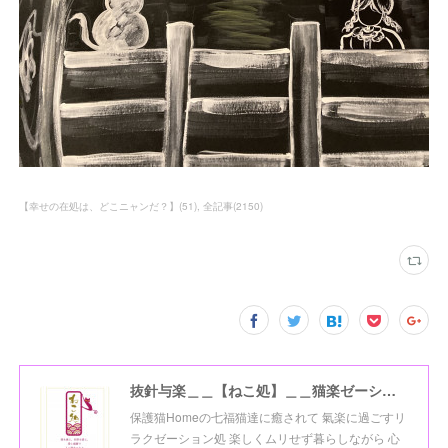
【幸せの在処は、どこニャンだ？】
(
51
)
全記事
(
2150
)
抜針与楽＿＿【ねこ処】＿＿猫楽ゼーションHome☆
保護猫Homeの七福猫達に癒されて 氣楽に過ごすリ
ラクゼーション処 楽しくムリせず暮らしながら 心