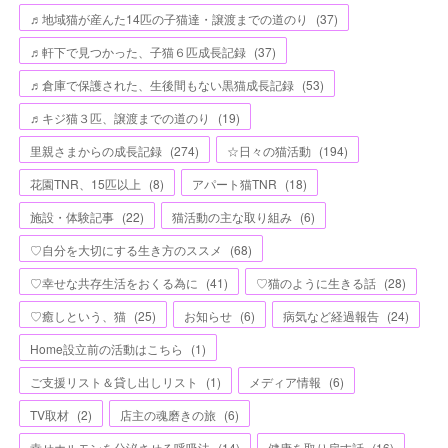
♬地域猫が産んた14匹の子猫達・譲渡までの道のり
(
37
)
♬軒下で見つかった、子猫６匹成長記録
(
37
)
♬倉庫で保護された、生後間もない黒猫成長記録
(
53
)
♬キジ猫３匹、譲渡までの道のり
(
19
)
里親さまからの成長記録
(
274
)
☆日々の猫活動
(
194
)
花園TNR、15匹以上
(
8
)
アパート猫TNR
(
18
)
施設・体験記事
(
22
)
猫活動の主な取り組み
(
6
)
♡自分を大切にする生き方のススメ
(
68
)
♡幸せな共存生活をおくる為に
(
41
)
♡猫のように生きる話
(
28
)
♡癒しという、猫
(
25
)
お知らせ
(
6
)
病気など経過報告
(
24
)
Home設立前の活動はこちら
(
1
)
ご支援リスト＆貸し出しリスト
(
1
)
メディア情報
(
6
)
TV取材
(
2
)
店主の魂磨きの旅
(
6
)
幸せホルモンを分泌させる呼吸法
(
14
)
健康を取り戻す話
(
16
)