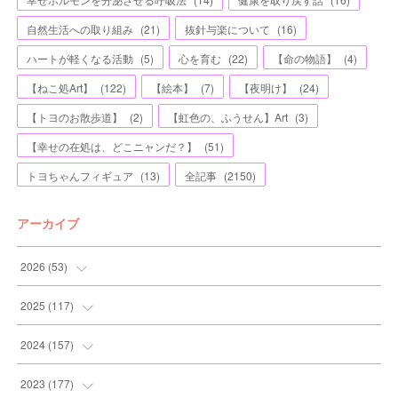
自然生活への取り組み
(
21
)
抜針与楽について
(
16
)
ハートが軽くなる活動
(
5
)
心を育む
(
22
)
【命の物語】
(
4
)
【ねこ処Art】
(
122
)
【絵本】
(
7
)
【夜明け】
(
24
)
【トヨのお散歩道】
(
2
)
【虹色の、ふうせん】Art
(
3
)
【幸せの在処は、どこニャンだ？】
(
51
)
トヨちゃんフィギュア
(
13
)
全記事
(
2150
)
アーカイブ
2026
(
53
)
(
1
)
2025
(
117
)
(
5
)
(
11
)
2024
(
157
)
(
7
)
(
12
)
(
13
)
2023
(
177
)