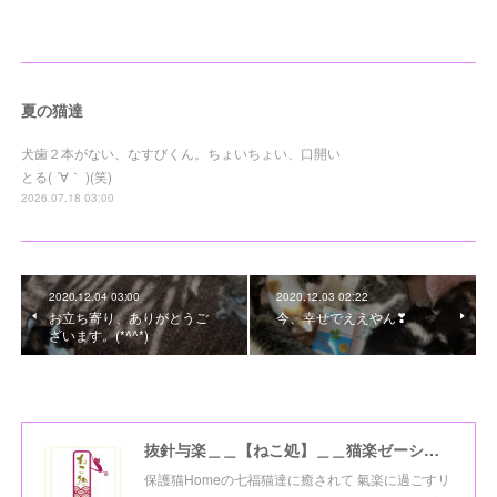
夏の猫達
犬歯２本がない、なすびくん。ちょいちょい、口開い
とる( ´∀｀ )(笑)
2026.07.18 03:00
2020.12.04 03:00
2020.12.03 02:22
お立ち寄り、ありがとうご
今、幸せでええやん❣
ざいます。(*^^*)
抜針与楽＿＿【ねこ処】＿＿猫楽ゼーションHome☆
保護猫Homeの七福猫達に癒されて 氣楽に過ごすリ