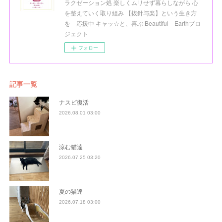
ラクゼーション処 楽しくムリせず暮らしながら 心
を整えていく取り組み 【抜針与楽】という生き方
を 応援中 キャッ☆と、喜ぶ Beautiful Earthプロ
ジェクト
フォロー
記事一覧
ナスビ復活
2026.08.01 03:00
涼む猫達
2026.07.25 03:20
夏の猫達
2026.07.18 03:00