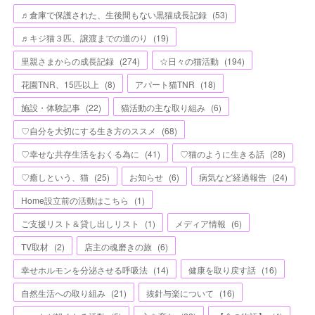
♬倉庫で保護された、生後間もない黒猫成長記録
(
53
)
♬キジ猫３匹、譲渡までの道のり
(
19
)
里親さまからの成長記録
(
274
)
☆日々の猫活動
(
194
)
花園TNR、15匹以上
(
8
)
アパート猫TNR
(
18
)
施設・体験記事
(
22
)
猫活動の主な取り組み
(
6
)
♡自分を大切にする生き方のススメ
(
68
)
♡幸せな共存生活をおくる為に
(
41
)
♡猫のように生きる話
(
28
)
♡癒しという、猫
(
25
)
お知らせ
(
6
)
病気など経過報告
(
24
)
Home設立前の活動はこちら
(
1
)
ご支援リスト＆貸し出しリスト
(
1
)
メディア情報
(
6
)
TV取材
(
2
)
店主の魂磨きの旅
(
6
)
幸せホルモンを分泌させる呼吸法
(
14
)
健康を取り戻す話
(
16
)
自然生活への取り組み
(
21
)
抜針与楽について
(
16
)