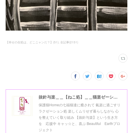
【幸せの在処は、どこニャンだ？】
(
51
)
全記事
(
2151
)
抜針与楽＿＿【ねこ処】＿＿猫楽ゼーションHome☆
保護猫Homeの七福猫達に癒されて 氣楽に過ごすリ
ラクゼーション処 楽しくムリせず暮らしながら 心
を整えていく取り組み 【抜針与楽】という生き方
を 応援中 キャッ☆と、喜ぶ Beautiful Earthプロ
ジェクト