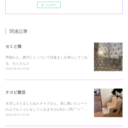
フォロー
関連記事
セミと猫
早朝から、網戸にくっついて目覚ましを鳴らしてくれ
る、セミさん♬
2026.08.08 03:00
ナスビ復活
８月に入りましたね♬チャプさん、床に敷いたシート
の上でもトイレをしてくれますが※犬かっ👋(￣ー￣…
2026.08.01 03:00