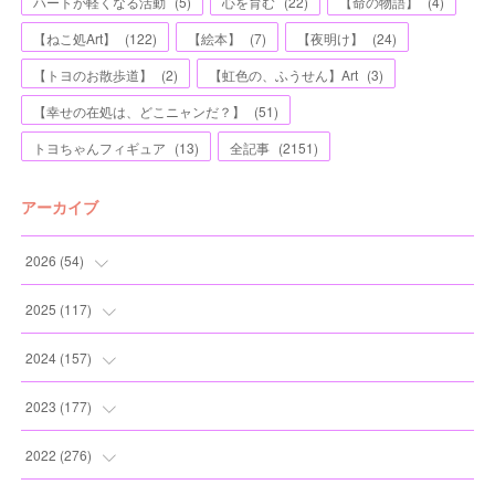
ハートが軽くなる活動
(
5
)
心を育む
(
22
)
【命の物語】
(
4
)
【ねこ処Art】
(
122
)
【絵本】
(
7
)
【夜明け】
(
24
)
【トヨのお散歩道】
(
2
)
【虹色の、ふうせん】Art
(
3
)
【幸せの在処は、どこニャンだ？】
(
51
)
トヨちゃんフィギュア
(
13
)
全記事
(
2151
)
アーカイブ
2026
(
54
)
(
2
)
2025
(
117
)
(
5
)
(
11
)
2024
(
157
)
(
7
)
(
12
)
(
13
)
2023
(
177
)
(
11
)
(
12
)
(
13
)
(
20
)
2022
(
276
)
(
8
)