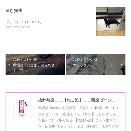
涼む猫達
涼しいかい（●＾o＾●）
2026.07.25 03:20
2020.11.28 01:55
2020.11.27 02:12
職場の「ねこ部」のみなさ
マジックショー
まで💛
抜針与楽＿＿【ねこ処】＿＿猫楽ゼーションHome☆
保護猫Homeの七福猫達に癒されて 氣楽に過ごすリ
ラクゼーション処 楽しくムリせず暮らしながら 心
を整えていく取り組み 【抜針与楽】という生き方
を 応援中 キャッ☆と、喜ぶ Beautiful Earthプロ