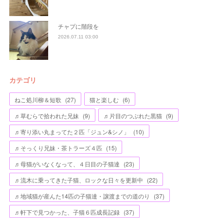
チャプに階段を
2026.07.11 03:00
カテゴリ
ねこ処川柳＆短歌
(
27
)
猫と楽しむ
(
6
)
♬草むらで拾われた兄妹
(
9
)
♬片目のつぶれた黒猫
(
9
)
♬寄り添い丸まってた２匹「ジュン&シノ」
(
10
)
♬そっくり兄妹・茶トラーズ４匹
(
15
)
♬母猫がいなくなって、４日目の子猫達
(
23
)
♬流木に乗ってきた子猫、ロックな日々を更新中
(
22
)
♬地域猫が産んた14匹の子猫達・譲渡までの道のり
(
37
)
♬軒下で見つかった、子猫６匹成長記録
(
37
)