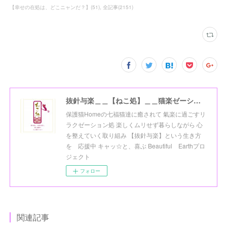
【幸せの在処は、どこニャンだ？】
(
51
)
全記事
(
2151
)
抜針与楽＿＿【ねこ処】＿＿猫楽ゼーションHome☆
保護猫Homeの七福猫達に癒されて 氣楽に過ごすリ
ラクゼーション処 楽しくムリせず暮らしながら 心
を整えていく取り組み 【抜針与楽】という生き方
を 応援中 キャッ☆と、喜ぶ Beautiful Earthプロ
ジェクト
フォロー
関連記事