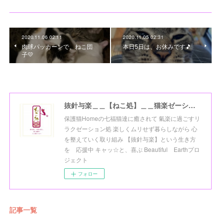
2020.11.06 02:11
2020.11.05 02:31
肉球パッカーンで、ねこ団
本日5日は、お休みです🎵
子💛
抜針与楽＿＿【ねこ処】＿＿猫楽ゼーションHome☆
保護猫Homeの七福猫達に癒されて 氣楽に過ごすリ
ラクゼーション処 楽しくムリせず暮らしながら 心
を整えていく取り組み 【抜針与楽】という生き方
を 応援中 キャッ☆と、喜ぶ Beautiful Earthプロ
ジェクト
フォロー
記事一覧