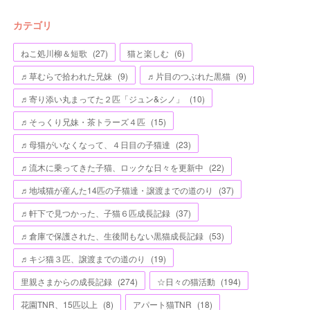
カテゴリ
ねこ処川柳＆短歌
(
27
)
猫と楽しむ
(
6
)
♬草むらで拾われた兄妹
(
9
)
♬片目のつぶれた黒猫
(
9
)
♬寄り添い丸まってた２匹「ジュン&シノ」
(
10
)
♬そっくり兄妹・茶トラーズ４匹
(
15
)
♬母猫がいなくなって、４日目の子猫達
(
23
)
♬流木に乗ってきた子猫、ロックな日々を更新中
(
22
)
♬地域猫が産んた14匹の子猫達・譲渡までの道のり
(
37
)
♬軒下で見つかった、子猫６匹成長記録
(
37
)
♬倉庫で保護された、生後間もない黒猫成長記録
(
53
)
♬キジ猫３匹、譲渡までの道のり
(
19
)
里親さまからの成長記録
(
274
)
☆日々の猫活動
(
194
)
花園TNR、15匹以上
(
8
)
アパート猫TNR
(
18
)