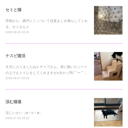
セミと猫
早朝から、網戸にくっついて目覚ましを鳴らしてくれ
る、セミさん♬
2026.08.08 03:00
ナスビ復活
８月に入りましたね♬チャプさん、床に敷いたシート
の上でもトイレをしてくれますが※犬かっ👋(￣ー￣…
2026.08.01 03:00
涼む猫達
涼しいかい（●＾o＾●）
2026.07.25 03:20