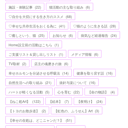
施設・体験記事
(
22
)
猫活動の主な取り組み
(
6
)
♡自分を大切にする生き方のススメ
(
68
)
♡幸せな共存生活をおくる為に
(
41
)
♡猫のように生きる話
(
28
)
♡癒しという、猫
(
25
)
お知らせ
(
6
)
病気など経過報告
(
24
)
Home設立前の活動はこちら
(
1
)
ご支援リスト＆貸し出しリスト
(
1
)
メディア情報
(
6
)
TV取材
(
2
)
店主の魂磨きの旅
(
6
)
幸せホルモンを分泌させる呼吸法
(
14
)
健康を取り戻す話
(
16
)
自然生活への取り組み
(
21
)
抜針与楽について
(
16
)
ハートが軽くなる活動
(
5
)
心を育む
(
22
)
【命の物語】
(
4
)
【ねこ処Art】
(
122
)
【絵本】
(
7
)
【夜明け】
(
24
)
【トヨのお散歩道】
(
2
)
【虹色の、ふうせん】Art
(
3
)
【幸せの在処は、どこニャンだ？】
(
51
)