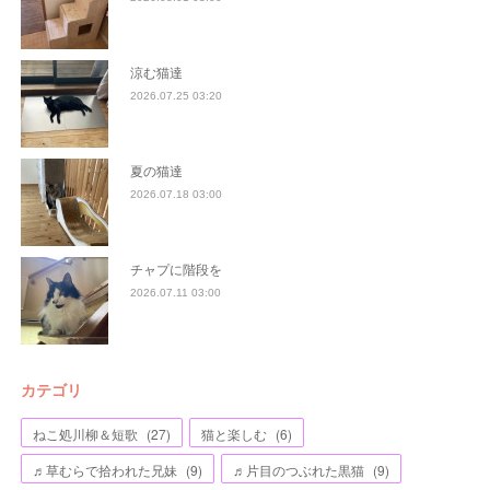
涼む猫達
2026.07.25 03:20
夏の猫達
2026.07.18 03:00
チャプに階段を
2026.07.11 03:00
カテゴリ
ねこ処川柳＆短歌
(
27
)
猫と楽しむ
(
6
)
♬草むらで拾われた兄妹
(
9
)
♬片目のつぶれた黒猫
(
9
)