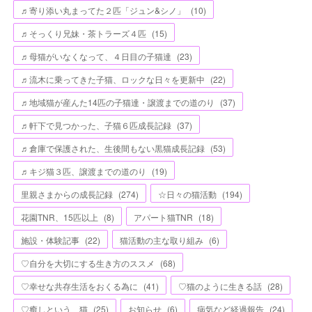
♬寄り添い丸まってた２匹「ジュン&シノ」
(
10
)
♬そっくり兄妹・茶トラーズ４匹
(
15
)
♬母猫がいなくなって、４日目の子猫達
(
23
)
♬流木に乗ってきた子猫、ロックな日々を更新中
(
22
)
♬地域猫が産んた14匹の子猫達・譲渡までの道のり
(
37
)
♬軒下で見つかった、子猫６匹成長記録
(
37
)
♬倉庫で保護された、生後間もない黒猫成長記録
(
53
)
♬キジ猫３匹、譲渡までの道のり
(
19
)
里親さまからの成長記録
(
274
)
☆日々の猫活動
(
194
)
花園TNR、15匹以上
(
8
)
アパート猫TNR
(
18
)
施設・体験記事
(
22
)
猫活動の主な取り組み
(
6
)
♡自分を大切にする生き方のススメ
(
68
)
♡幸せな共存生活をおくる為に
(
41
)
♡猫のように生きる話
(
28
)
♡癒しという、猫
(
25
)
お知らせ
(
6
)
病気など経過報告
(
24
)