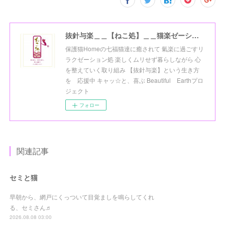
抜針与楽＿＿【ねこ処】＿＿猫楽ゼーションHome☆
保護猫Homeの七福猫達に癒されて 氣楽に過ごすリ
ラクゼーション処 楽しくムリせず暮らしながら 心
を整えていく取り組み 【抜針与楽】という生き方
を 応援中 キャッ☆と、喜ぶ Beautiful Earthプロ
ジェクト
フォロー
関連記事
セミと猫
早朝から、網戸にくっついて目覚ましを鳴らしてくれ
る、セミさん♬
2026.08.08 03:00