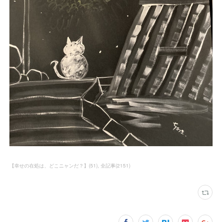
【幸せの在処は、どこニャンだ？】
(
51
)
全記事
(
2151
)