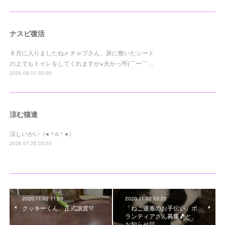
ナスビ復活
８月に入りましたね♬チャプさん、床に敷いたシート
の上でもトイレをしてくれますが※犬かっ👋(￣ー￣…
2026.08.01 03:00
涼む猫達
涼しいかい（●＾o＾●）
2026.07.25 03:20
2020.11.02 11:55
2020.11.02 03:22
クッキーくん、正式譲渡💛
「ねこ運搬のお手伝い」ボ
ランティアさん募集🎵と、
お知らせ💛