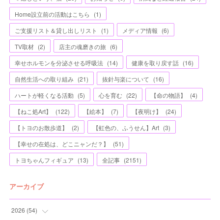
Home設立前の活動はこちら
(
1
)
ご支援リスト＆貸し出しリスト
(
1
)
メディア情報
(
6
)
TV取材
(
2
)
店主の魂磨きの旅
(
6
)
幸せホルモンを分泌させる呼吸法
(
14
)
健康を取り戻す話
(
16
)
自然生活への取り組み
(
21
)
抜針与楽について
(
16
)
ハートが軽くなる活動
(
5
)
心を育む
(
22
)
【命の物語】
(
4
)
【ねこ処Art】
(
122
)
【絵本】
(
7
)
【夜明け】
(
24
)
【トヨのお散歩道】
(
2
)
【虹色の、ふうせん】Art
(
3
)
【幸せの在処は、どこニャンだ？】
(
51
)
トヨちゃんフィギュア
(
13
)
全記事
(
2151
)
アーカイブ
2026
(
54
)