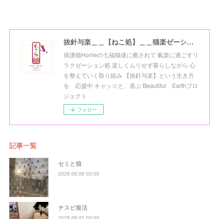
抜針与楽＿＿【ねこ処】＿＿猫楽ゼーションHome☆
保護猫Homeの七福猫達に癒されて 氣楽に過ごすリ
ラクゼーション処 楽しくムリせず暮らしながら 心
を整えていく取り組み 【抜針与楽】という生き方
を 応援中 キャッ☆と、喜ぶ Beautiful Earthプロ
ジェクト
フォロー
記事一覧
セミと猫
2026.08.08 03:00
ナスビ復活
2026.08.01 03:00