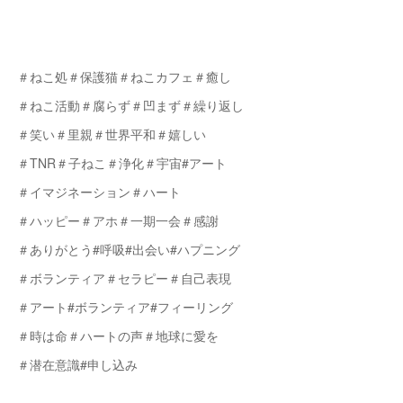
＃ねこ処＃保護猫＃ねこカフェ＃癒し
＃ねこ活動＃腐らず＃凹まず＃繰り返し
＃笑い＃里親＃世界平和＃嬉しい
＃TNR＃子ねこ＃浄化＃宇宙#アート
＃イマジネーション＃ハート
＃ハッピー＃アホ＃一期一会＃感謝
＃ありがとう#呼吸#出会い#ハプニング
＃ボランティア＃セラピー＃自己表現
＃アート#ボランティア#フィーリング
＃時は命＃ハートの声＃地球に愛を
＃潜在意識#申し込み