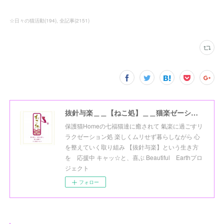
☆日々の猫活動
(
194
)
全記事
(
2151
)
抜針与楽＿＿【ねこ処】＿＿猫楽ゼーションHome☆
保護猫Homeの七福猫達に癒されて 氣楽に過ごすリ
ラクゼーション処 楽しくムリせず暮らしながら 心
を整えていく取り組み 【抜針与楽】という生き方
を 応援中 キャッ☆と、喜ぶ Beautiful Earthプロ
ジェクト
フォロー