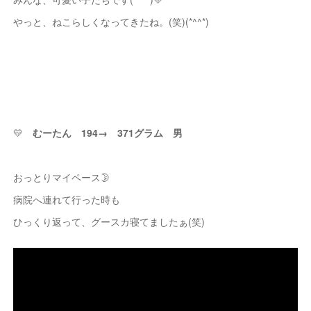
やっと、ねこらしくなってきたね。(笑)(*^^*)
💛
むーたん 194→ 371グラム 男
おっとりマイペース🌛
病院へ連れて行った時も
ひっくり返って、グースカ寝てましたぁ(笑)