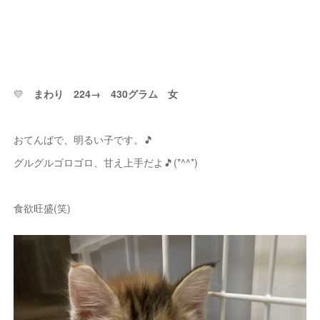
💛
まわり 224→ 430グラム 女
おてんばで、明るい子です。🎵
グルグルゴロゴロ、甘え上手だよ🎵(*^^*)
食欲旺盛(笑)