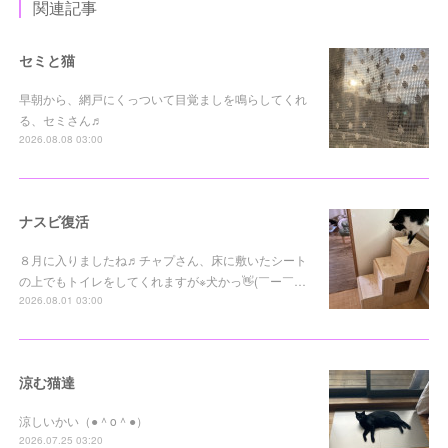
関連記事
セミと猫
早朝から、網戸にくっついて目覚ましを鳴らしてくれ
る、セミさん♬
2026.08.08 03:00
ナスビ復活
８月に入りましたね♬チャプさん、床に敷いたシート
の上でもトイレをしてくれますが※犬かっ👋(￣ー￣…
2026.08.01 03:00
涼む猫達
涼しいかい（●＾o＾●）
2026.07.25 03:20