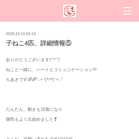
2020.10.10 02:12
子ねこ4匹、詳細情報⑤
ありがとうございます(*^^*)
ねこと一緒に、ハートとコミュニケーション💛
ちあきです🌈🌈°˖✧◝(⁰▿⁰)◜✧˖°
だんだん、動きも活発になり
個性もよく出始めました❣
みんな、可愛い子たちです(*^^*)💛