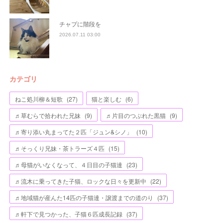
チャプに階段を
2026.07.11 03:00
カテゴリ
ねこ処川柳＆短歌
(
27
)
猫と楽しむ
(
6
)
♬草むらで拾われた兄妹
(
9
)
♬片目のつぶれた黒猫
(
9
)
♬寄り添い丸まってた２匹「ジュン&シノ」
(
10
)
♬そっくり兄妹・茶トラーズ４匹
(
15
)
♬母猫がいなくなって、４日目の子猫達
(
23
)
♬流木に乗ってきた子猫、ロックな日々を更新中
(
22
)
♬地域猫が産んた14匹の子猫達・譲渡までの道のり
(
37
)
♬軒下で見つかった、子猫６匹成長記録
(
37
)