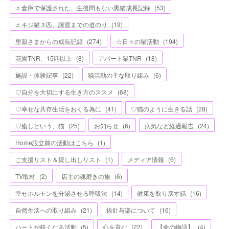
♬倉庫で保護された、生後間もない黒猫成長記録
(
53
)
♬キジ猫３匹、譲渡までの道のり
(
19
)
里親さまからの成長記録
(
274
)
☆日々の猫活動
(
194
)
花園TNR、15匹以上
(
8
)
アパート猫TNR
(
18
)
施設・体験記事
(
22
)
猫活動の主な取り組み
(
6
)
♡自分を大切にする生き方のススメ
(
68
)
♡幸せな共存生活をおくる為に
(
41
)
♡猫のように生きる話
(
28
)
♡癒しという、猫
(
25
)
お知らせ
(
6
)
病気など経過報告
(
24
)
Home設立前の活動はこちら
(
1
)
ご支援リスト＆貸し出しリスト
(
1
)
メディア情報
(
6
)
TV取材
(
2
)
店主の魂磨きの旅
(
6
)
幸せホルモンを分泌させる呼吸法
(
14
)
健康を取り戻す話
(
16
)
自然生活への取り組み
(
21
)
抜針与楽について
(
16
)
ハートが軽くなる活動
(
5
)
心を育む
(
22
)
【命の物語】
(
4
)