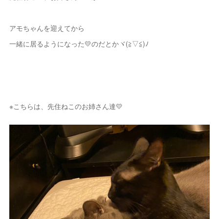
アモちゃんを迎えてから
一緒に居るようになった💛のだとかヾ(≧▽≦)ﾉ
※こちらは、先住ねこのお姉さん達💛