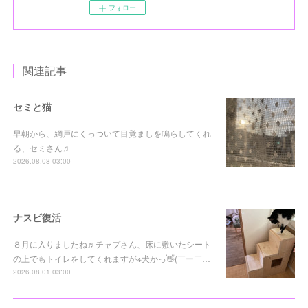
フォロー
関連記事
セミと猫
早朝から、網戸にくっついて目覚ましを鳴らしてくれ
る、セミさん♬
2026.08.08 03:00
ナスビ復活
８月に入りましたね♬チャプさん、床に敷いたシート
の上でもトイレをしてくれますが※犬かっ👋(￣ー￣…
2026.08.01 03:00