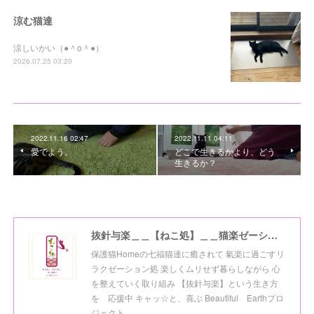
涼む猫達
涼しいかい（●＾o＾●）
2026.07.25 03:20
2022.11.16 02:47
2022.11.11 04:11
愛でよう。
どこで生きるかより、どう
生きるか？
抜針与楽＿＿【ねこ処】＿＿猫楽ゼーションHome☆
保護猫Homeの七福猫達に癒されて 氣楽に過ごすリ
ラクゼーション処 楽しくムリせず暮らしながら 心
を整えていく取り組み 【抜針与楽】という生き方
を 応援中 キャッ☆と、喜ぶ Beautiful Earthプロ
ジェクト