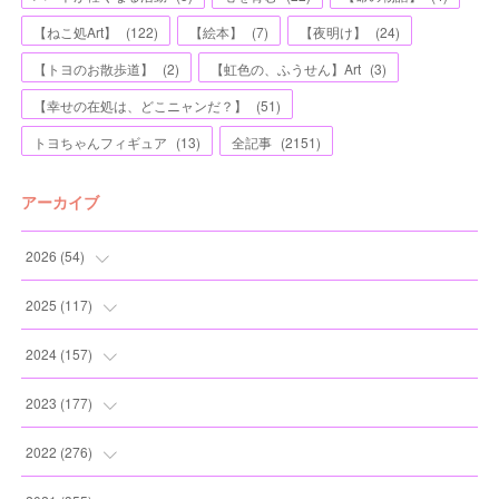
【ねこ処Art】
(
122
)
【絵本】
(
7
)
【夜明け】
(
24
)
【トヨのお散歩道】
(
2
)
【虹色の、ふうせん】Art
(
3
)
【幸せの在処は、どこニャンだ？】
(
51
)
トヨちゃんフィギュア
(
13
)
全記事
(
2151
)
アーカイブ
2026
(
54
)
(
2
)
2025
(
117
)
(
5
)
(
11
)
2024
(
157
)
(
7
)
(
12
)
(
13
)
2023
(
177
)
(
11
)
(
12
)
(
13
)
(
20
)
2022
(
276
)
(
8
)
(
13
)
(
10
)
(
10
)