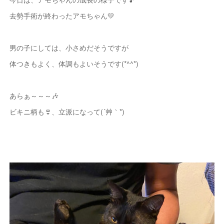
去勢手術が終わったアモちゃん💛
男の子にしては、小さめだそうですが
体つきもよく、体調もよいそうです(*^^*)
あらぁ～～～🎶
ビキニ柄も👙、立派になって(´艸｀*)