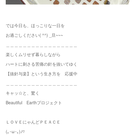
では今日も、ほっこりな一日を
お過ごしください( ^^) _旦~~~
＿＿＿＿＿＿＿＿＿＿＿＿＿＿＿＿＿
楽しくムリせず暮らしながら
ハートに刺さる苦痛の針を抜いてゆく
【抜針与楽】という生き方を 応援中
＿＿＿＿＿＿＿＿＿＿＿＿＿＿＿＿＿
キャッ☆と、驚く
Beautiful Earthプロジェクト
ＬＯＶＥにゃんどＰＥＡＣＥ
(｡･ω･｡)ﾉ♡