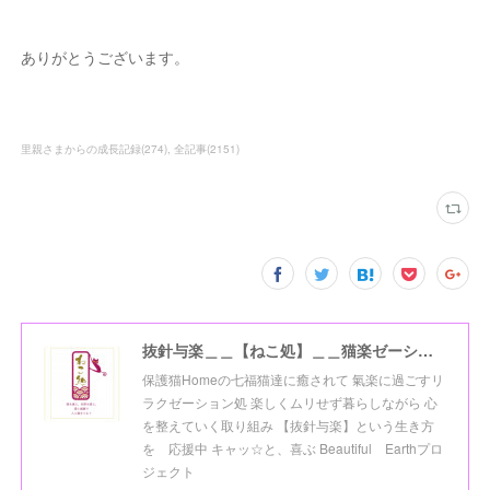
ありがとうございます。
里親さまからの成長記録
(
274
)
全記事
(
2151
)
抜針与楽＿＿【ねこ処】＿＿猫楽ゼーションHome☆
保護猫Homeの七福猫達に癒されて 氣楽に過ごすリ
ラクゼーション処 楽しくムリせず暮らしながら 心
を整えていく取り組み 【抜針与楽】という生き方
を 応援中 キャッ☆と、喜ぶ Beautiful Earthプロ
ジェクト