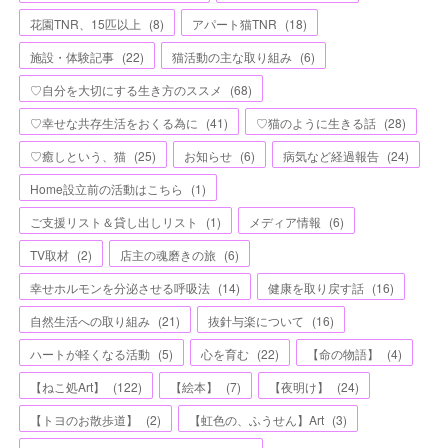
花園TNR、15匹以上
(
8
)
アパート猫TNR
(
18
)
施設・体験記事
(
22
)
猫活動の主な取り組み
(
6
)
♡自分を大切にする生き方のススメ
(
68
)
♡幸せな共存生活をおくる為に
(
41
)
♡猫のように生きる話
(
28
)
♡癒しという、猫
(
25
)
お知らせ
(
6
)
病気など経過報告
(
24
)
Home設立前の活動はこちら
(
1
)
ご支援リスト＆貸し出しリスト
(
1
)
メディア情報
(
6
)
TV取材
(
2
)
店主の魂磨きの旅
(
6
)
幸せホルモンを分泌させる呼吸法
(
14
)
健康を取り戻す話
(
16
)
自然生活への取り組み
(
21
)
抜針与楽について
(
16
)
ハートが軽くなる活動
(
5
)
心を育む
(
22
)
【命の物語】
(
4
)
【ねこ処Art】
(
122
)
【絵本】
(
7
)
【夜明け】
(
24
)
【トヨのお散歩道】
(
2
)
【虹色の、ふうせん】Art
(
3
)