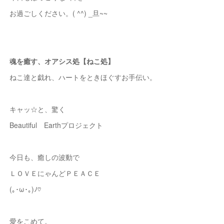
お過ごしください。( ^^) _旦~~
魂を癒す、オアシス処【ねこ処】
ねこ達と戯れ、ハートをときほぐすお手伝い。
キャッ☆と、驚く
Beautiful Earthプロジェクト
今日も、癒しの波動で
ＬＯＶＥにゃんどＰＥＡＣＥ
(｡･ω･｡)ﾉ♡
愛をこめて。