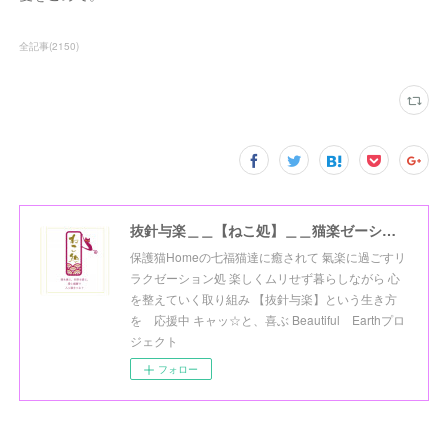
全記事
(
2150
)
抜針与楽＿＿【ねこ処】＿＿猫楽ゼーションHome☆
保護猫Homeの七福猫達に癒されて 氣楽に過ごすリ
ラクゼーション処 楽しくムリせず暮らしながら 心
を整えていく取り組み 【抜針与楽】という生き方
を 応援中 キャッ☆と、喜ぶ Beautiful Earthプロ
ジェクト
フォロー