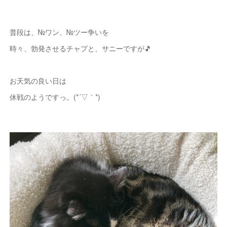
普段は、№ワン、№ツー争いを
時々、勃発させるチャプと、サニーですが🎵
お天気の良い日は
休戦のようですっ。(*´▽｀*)