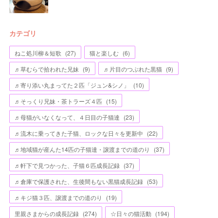
カテゴリ
ねこ処川柳＆短歌
(
27
)
猫と楽しむ
(
6
)
♬草むらで拾われた兄妹
(
9
)
♬片目のつぶれた黒猫
(
9
)
♬寄り添い丸まってた２匹「ジュン&シノ」
(
10
)
♬そっくり兄妹・茶トラーズ４匹
(
15
)
♬母猫がいなくなって、４日目の子猫達
(
23
)
♬流木に乗ってきた子猫、ロックな日々を更新中
(
22
)
♬地域猫が産んた14匹の子猫達・譲渡までの道のり
(
37
)
♬軒下で見つかった、子猫６匹成長記録
(
37
)
♬倉庫で保護された、生後間もない黒猫成長記録
(
53
)
♬キジ猫３匹、譲渡までの道のり
(
19
)
里親さまからの成長記録
(
274
)
☆日々の猫活動
(
194
)