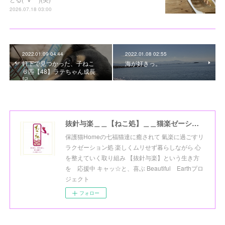
2026.07.18 03:00
2022.01.09 04:44
2022.01.08 02:55
軒下で見つかった、子ねこ
海が好きっ。
６匹【48】ラテちゃん成長
記。
抜針与楽＿＿【ねこ処】＿＿猫楽ゼーションHome☆
保護猫Homeの七福猫達に癒されて 氣楽に過ごすリ
ラクゼーション処 楽しくムリせず暮らしながら 心
を整えていく取り組み 【抜針与楽】という生き方
を 応援中 キャッ☆と、喜ぶ Beautiful Earthプロ
ジェクト
フォロー