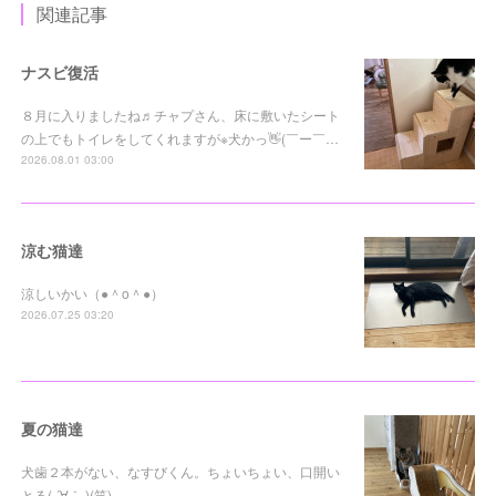
関連記事
ナスビ復活
８月に入りましたね♬チャプさん、床に敷いたシート
の上でもトイレをしてくれますが※犬かっ👋(￣ー￣…
2026.08.01 03:00
涼む猫達
涼しいかい（●＾o＾●）
2026.07.25 03:20
夏の猫達
犬歯２本がない、なすびくん。ちょいちょい、口開い
とる( ´∀｀ )(笑)