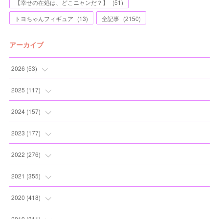
【幸せの在処は、どこニャンだ？】
(
51
)
トヨちゃんフィギュア
(
13
)
全記事
(
2150
)
アーカイブ
2026
(
53
)
(
1
)
2025
(
117
)
(
5
)
(
11
)
2024
(
157
)
(
7
)
(
12
)
(
13
)
2023
(
177
)
(
11
)
(
12
)
(
13
)
(
20
)
2022
(
276
)
(
8
)
(
13
)
(
10
)
(
10
)
(
17
)
2021
(
355
)
(
6
)
(
6
)
(
13
)
(
11
)
(
16
)
(
19
)
2020
(
418
)
(
8
)
(
5
)
(
11
)
(
13
)
(
21
)
(
12
)
(
44
)
2019
(
311
)