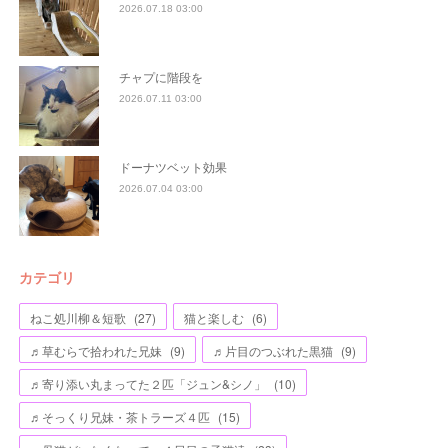
2026.07.18 03:00
チャプに階段を
2026.07.11 03:00
ドーナツベット効果
2026.07.04 03:00
カテゴリ
ねこ処川柳＆短歌
(
27
)
猫と楽しむ
(
6
)
♬草むらで拾われた兄妹
(
9
)
♬片目のつぶれた黒猫
(
9
)
♬寄り添い丸まってた２匹「ジュン&シノ」
(
10
)
♬そっくり兄妹・茶トラーズ４匹
(
15
)