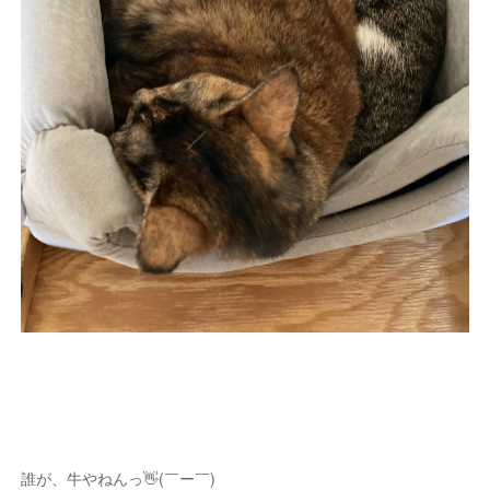
誰が、牛やねんっ👋(￣ー￣)