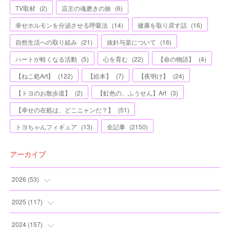
TV取材
(
2
)
店主の魂磨きの旅
(
6
)
幸せホルモンを分泌させる呼吸法
(
14
)
健康を取り戻す話
(
16
)
自然生活への取り組み
(
21
)
抜針与楽について
(
16
)
ハートが軽くなる活動
(
5
)
心を育む
(
22
)
【命の物語】
(
4
)
【ねこ処Art】
(
122
)
【絵本】
(
7
)
【夜明け】
(
24
)
【トヨのお散歩道】
(
2
)
【虹色の、ふうせん】Art
(
3
)
【幸せの在処は、どこニャンだ？】
(
51
)
トヨちゃんフィギュア
(
13
)
全記事
(
2150
)
アーカイブ
2026
(
53
)
(
1
)
2025
(
117
)
(
5
)
(
11
)
2024
(
157
)