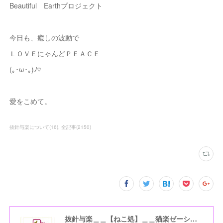
Beautiful Earthプロジェクト
今日も、癒しの波動で
ＬＯＶＥにゃんどＰＥＡＣＥ
(｡･ω･｡)ﾉ♡
愛をこめて。
抜針与楽について
(
16
)
全記事
(
2150
)
抜針与楽＿＿【ねこ処】＿＿猫楽ゼーションHome☆