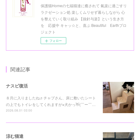
保護猫Homeの七福猫達に癒されて 氣楽に過ごすリ
ラクゼーション処 楽しくムリせず暮らしながら 心
を整えていく取り組み 【抜針与楽】という生き方
を 応援中 キャッ☆と、喜ぶ Beautiful Earthプロ
ジェクト
フォロー
関連記事
ナスビ復活
８月に入りましたね♬チャプさん、床に敷いたシート
の上でもトイレをしてくれますが※犬かっ👋(￣ー￣…
2026.08.01 03:00
涼む猫達