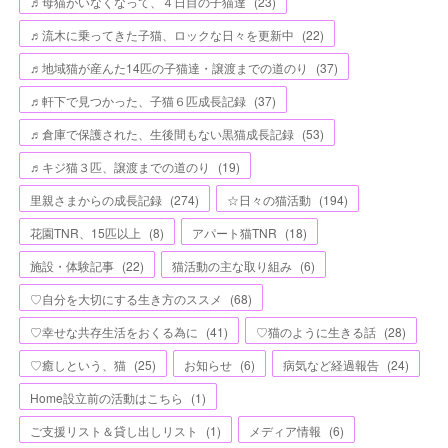
♬母猫がいなくなって、４日目の子猫達
(
23
)
♬流木に乗ってきた子猫、ロックな日々を更新中
(
22
)
♬地域猫が産んた14匹の子猫達・譲渡までの道のり
(
37
)
♬軒下で見つかった、子猫６匹成長記録
(
37
)
♬倉庫で保護された、生後間もない黒猫成長記録
(
53
)
♬キジ猫３匹、譲渡までの道のり
(
19
)
里親さまからの成長記録
(
274
)
☆日々の猫活動
(
194
)
花園TNR、15匹以上
(
8
)
アパート猫TNR
(
18
)
施設・体験記事
(
22
)
猫活動の主な取り組み
(
6
)
♡自分を大切にする生き方のススメ
(
68
)
♡幸せな共存生活をおくる為に
(
41
)
♡猫のように生きる話
(
28
)
♡癒しという、猫
(
25
)
お知らせ
(
6
)
病気など経過報告
(
24
)
Home設立前の活動はこちら
(
1
)
ご支援リスト＆貸し出しリスト
(
1
)
メディア情報
(
6
)