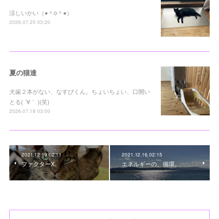
涼しいかい（●＾o＾●）
2026.07.25 03:20
夏の猫達
犬歯２本がない、なすびくん。ちょいちょい、口開い
とる( ´∀｀ )(笑)
2026.07.18 03:00
2021.12.19 02:11
2021.12.16 02:15
ファクターX.
エネルギーの、循環。