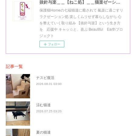
抜針与楽＿＿【ねこ処】＿＿猫楽ゼーションHome☆
保護猫Homeの七福猫達に癒されて 氣楽に過ごすリ
ラクゼーション処 楽しくムリせず暮らしながら 心
を整えていく取り組み 【抜針与楽】という生き方
を 応援中 キャッ☆と、喜ぶ Beautiful Earthプロ
ジェクト
フォロー
記事一覧
ナスビ復活
2026.08.01 03:00
涼む猫達
2026.07.25 03:20
夏の猫達