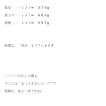
黒豆・・・１２７➡
３７０g
黒ゴマ・・１４７➡
４６０g
黒糖・・・１５３➡
４５７g
綺麗な、「幸💩」もでています🎵
〇〇〇〇のかじり癖も
マシには、なってきました。(*^^*)
黒糖が、あと一歩ですね。